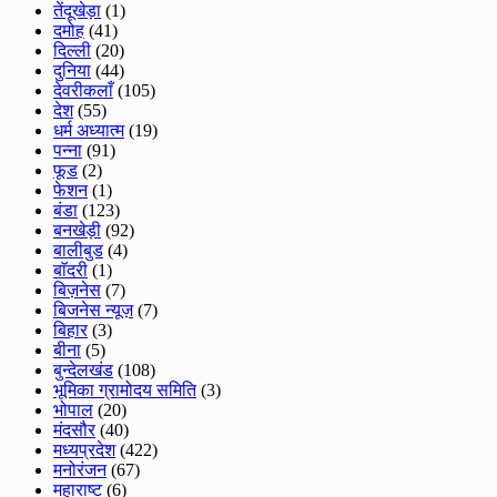
तेंदूखेड़ा
(1)
दमोह
(41)
दिल्ली
(20)
दुनिया
(44)
देवरीकलाँ
(105)
देश
(55)
धर्म अध्यात्म
(19)
पन्ना
(91)
फूड
(2)
फेशन
(1)
बंडा
(123)
बनखेड़ी
(92)
बालीबुड
(4)
बाॅदरी
(1)
बिज़नेस
(7)
बिजनेस न्यूज़
(7)
बिहार
(3)
बीना
(5)
बुन्देलखंड
(108)
भूमिका ग्रामोदय समिति
(3)
भोपाल
(20)
मंदसौर
(40)
मध्यप्रदेश
(422)
मनोरंजन
(67)
महाराष्ट
(6)