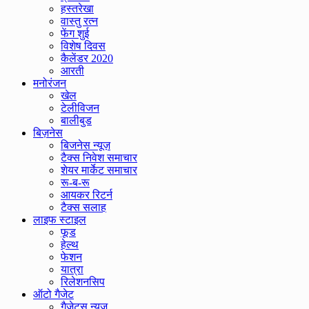
हस्तरेखा
वास्तु रत्न
फेंग शुई
विशेष दिवस
कैलेंडर 2020
आरती
मनोरंजन
खेल
टेलीविजन
बालीबुड
बिज़नेस
बिजनेस न्यूज़
टैक्स निवेश समाचार
शेयर मार्केट समाचार
रू-ब-रू
आयकर रिटर्न
टैक्स सलाह
लाइफ स्टाइल
फूड
हेल्थ
फेशन
यात्रा
रिलेशनसिप
ऑटो गैजेट
गैजेट्स न्यूज़