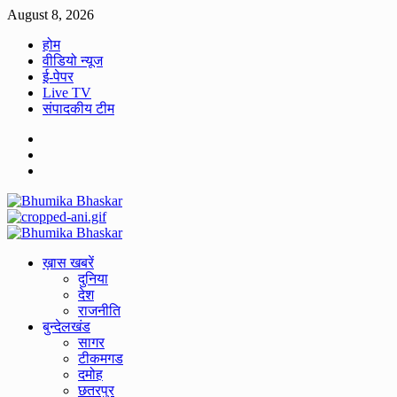
Skip
August 8, 2026
to
होम
content
वीडियो न्यूज
ई-पेपर
Live TV
संपादकीय टीम
Facebook
Twitter
Youtube
Primary
Menu
ख़ास खबरें
दुनिया
देश
राजनीति
बुन्देलखंड
सागर
टीकमगड
दमोह
छतरपुर