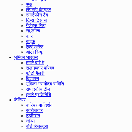
एप्स
लैपटॉप कंप्यूटर
स्मार्टफोन टैब
टिप्स ट्रिक्स
गैजेट्स रिव्यू
न्यू लॉन्च
कार
बाइक
ऐक्सेसरीज
ऑटो रिव्यू
भूमिका भास्कर
हमारे बारे मे
सलाहकार परिषद
फोटो गैलरी
विज्ञापन
भूमिका ग्रामोदय समिति
संपादकीय टीम
हमारे प्रतिनिधि
कॅरियर
करियर मार्गदर्शन
स्वरोजगार
एडमिशन
जॉब्स
बोर्ड रिजल्ट्स