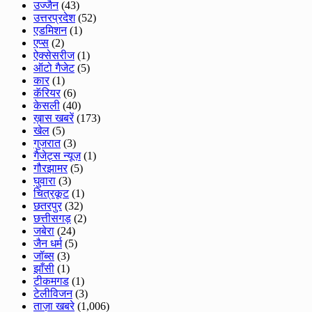
उज्जैन
(43)
उत्तरप्रदेश
(52)
एडमिशन
(1)
एप्स
(2)
ऐक्सेसरीज
(1)
ऑटो गैजेट
(5)
कार
(1)
कॅरियर
(6)
केसली
(40)
ख़ास खबरें
(173)
खेल
(5)
गुजरात
(3)
गैजेट्स न्यूज़
(1)
गौरझामर
(5)
घुवारा
(3)
चित्रकूट
(1)
छतरपुर
(32)
छत्तीसगड़
(2)
जबेरा
(24)
जैन धर्म
(5)
जॉब्स
(3)
झाँसी
(1)
टीकमगड
(1)
टेलीविजन
(3)
ताज़ा खबरे
(1,006)