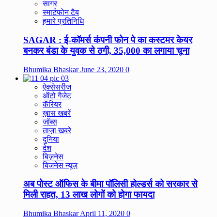
सागर
स्मार्टफोन टैब
हमारे प्रतिनिधि
SAGAR : ई-कॉमर्स कंपनी फोन पे का कस्टमर केयर
बनकर बंडा के युवक से ठगी, 35,000 का लगाया चूना
Bhumika Bhaskar
June 23, 2020
0
ऐक्सेसरीज
ऑटो गैजेट
कॅरियर
ख़ास खबरें
जॉब्स
ताज़ा खबरे
दुनिया
देश
बिज़नेस
बिजनेस न्यूज़
अब पोस्ट ऑफिस के बीमा पॉलिसी होल्डर्स को सरकार से
मिली राहत, 13 लाख लोगों को होगा फायदा
Bhumika Bhaskar
April 11, 2020
0