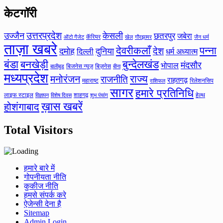
केटगॉरी
उत्तरप्रदेश
उज्जैन
केसली
छतरपुर
जबेरा
कॅरियर
ऑटो गैजेट
खेल
गौरझामर
जैन धर्म
ताज़ा खबरे
देवरीकलाँ
पन्ना
देश
दमोह
दुनिया
दिल्ली
धर्म अध्यात्म
बंडा
बनखेड़ी
बुन्देलखंड
मंदसौर
भोपाल
बिजनेस न्यूज़
बिज़नेस
बीना
बालीबुड
मध्यप्रदेश
मनोरंजन
राज्य
राजनीति
राहतगढ़
महाराष्ट
रिलेशनसिप
राशिफल
सागर
हमारे प्रतिनिधि
लाइफ स्टाइल
शाहगढ़
हेल्थ
विज्ञापन
विशेष दिवस
शुभ पंचांग
ख़ास खबरें
होशंगाबाद
Total Visitors
हमारे बारे में
गोपनीयता नीति
कुकीज नीति
हमसे संपर्क करे
ऐजेन्सी देना है
Sitemap
Admin Login