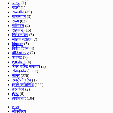
यात्रा
(1)
रहली
(1)
राजनीति
(49)
राजस्थान
(3)
राज्य
(83)
राशिफल
(4)
राहतगढ़
(16)
रिलेशनसिप
(6)
लाइफ स्टाइल
(7)
विज्ञापन
(5)
विशेष दिवस
(4)
वीडियो न्यूज
(2)
शाहगढ़
(7)
शुभ पंचांग
(4)
शेयर मार्केट समाचार
(2)
संपादकीय टीम
(1)
सागर
(276)
स्मार्टफोन टैब
(1)
हमारे प्रतिनिधि
(111)
हस्तरेखा
(2)
हेल्थ
(6)
होशंगाबाद
(104)
ताजा
लोकप्रिय