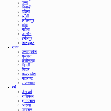
पन्ना
निवाड़ी
दतिया
झाँसी
ललितपुर
बांदा
महोबा
जालौन
हमीरपुर
चित्रकूट
राज्य
उत्तरप्रदेश
गुजरात
छत्तीसगड़
दिल्ली
बिहार
मध्यप्रदेश
महाराष्ट
राजस्थान
धर्म
जैन धर्म
राशिफल
शुभ पंचांग
आस्था
प्रवचन