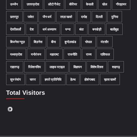
उज्जैन
उत्तरप्रदेश
ऑटो गैजेट
कॅरियर
केसली
खेल
गौरझामर
छतरपुर
जबेरा
जैन धर्म
ताज़ा खबरे
दमोह
दिल्ली
दुनिया
देवरीकलाँ
देश
धर्म अध्यात्म
पन्ना
बंडा
बनखेड़ी
बालीबुड
बिजनेस न्यूज़
बिज़नेस
बीना
बुन्देलखंड
भोपाल
मंदसौर
मध्यप्रदेश
मनोरंजन
महाराष्ट
राजनीति
राज्य
राशिफल
राहतगढ़
रिलेशनसिप
लाइफ स्टाइल
विज्ञापन
विशेष दिवस
शाहगढ़
शुभ पंचांग
सागर
हमारे प्रतिनिधि
हेल्थ
होशंगाबाद
ख़ास खबरें
Total Visitors