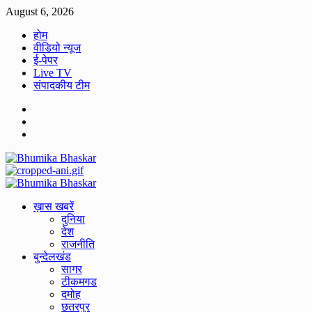
Skip
August 6, 2026
to
होम
content
वीडियो न्यूज
ई-पेपर
Live TV
संपादकीय टीम
Facebook
Twitter
Youtube
Primary
Menu
ख़ास खबरें
दुनिया
देश
राजनीति
बुन्देलखंड
सागर
टीकमगड
दमोह
छतरपुर