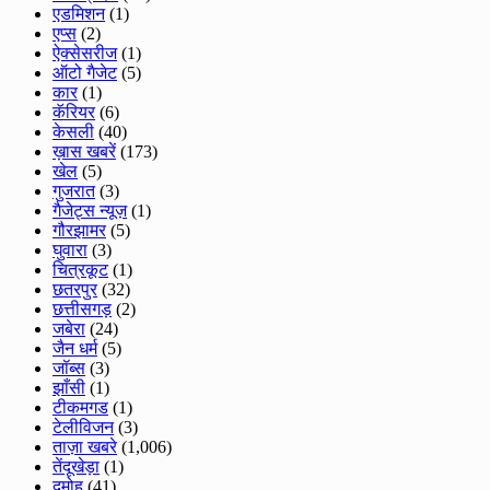
एडमिशन
(1)
एप्स
(2)
ऐक्सेसरीज
(1)
ऑटो गैजेट
(5)
कार
(1)
कॅरियर
(6)
केसली
(40)
ख़ास खबरें
(173)
खेल
(5)
गुजरात
(3)
गैजेट्स न्यूज़
(1)
गौरझामर
(5)
घुवारा
(3)
चित्रकूट
(1)
छतरपुर
(32)
छत्तीसगड़
(2)
जबेरा
(24)
जैन धर्म
(5)
जॉब्स
(3)
झाँसी
(1)
टीकमगड
(1)
टेलीविजन
(3)
ताज़ा खबरे
(1,006)
तेंदूखेड़ा
(1)
दमोह
(41)