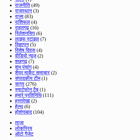
राजनीति
(49)
राजस्थान
(3)
राज्य
(83)
राशिफल
(4)
राहतगढ़
(16)
रिलेशनसिप
(6)
लाइफ स्टाइल
(7)
विज्ञापन
(5)
विशेष दिवस
(4)
वीडियो न्यूज
(2)
शाहगढ़
(7)
शुभ पंचांग
(4)
शेयर मार्केट समाचार
(2)
संपादकीय टीम
(1)
सागर
(276)
स्मार्टफोन टैब
(1)
हमारे प्रतिनिधि
(111)
हस्तरेखा
(2)
हेल्थ
(6)
होशंगाबाद
(104)
ताजा
लोकप्रिय
ऑटो गैजेट