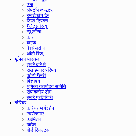
एप्स
लैपटॉप कंप्यूटर
स्मार्टफोन टैब
टिप्स ट्रिक्स
गैजेट्स रिव्यू
न्यू लॉन्च
कार
बाइक
ऐक्सेसरीज
ऑटो रिव्यू
भूमिका भास्कर
हमारे बारे मे
सलाहकार परिषद
फोटो गैलरी
विज्ञापन
भूमिका ग्रामोदय समिति
संपादकीय टीम
हमारे प्रतिनिधि
कॅरियर
करियर मार्गदर्शन
स्वरोजगार
एडमिशन
जॉब्स
बोर्ड रिजल्ट्स