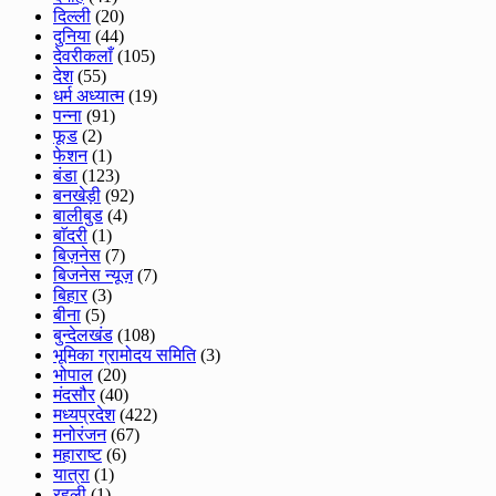
दिल्ली
(20)
दुनिया
(44)
देवरीकलाँ
(105)
देश
(55)
धर्म अध्यात्म
(19)
पन्ना
(91)
फूड
(2)
फेशन
(1)
बंडा
(123)
बनखेड़ी
(92)
बालीबुड
(4)
बाॅदरी
(1)
बिज़नेस
(7)
बिजनेस न्यूज़
(7)
बिहार
(3)
बीना
(5)
बुन्देलखंड
(108)
भूमिका ग्रामोदय समिति
(3)
भोपाल
(20)
मंदसौर
(40)
मध्यप्रदेश
(422)
मनोरंजन
(67)
महाराष्ट
(6)
यात्रा
(1)
रहली
(1)