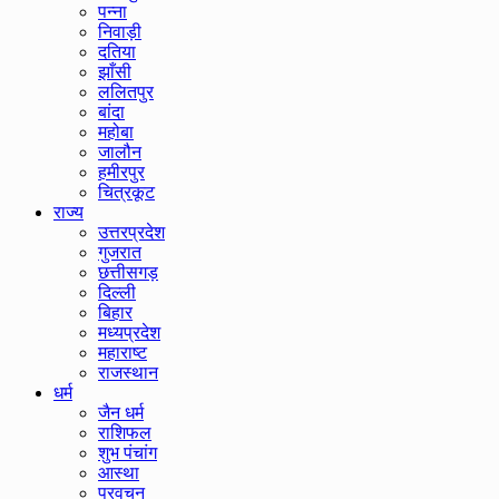
पन्ना
निवाड़ी
दतिया
झाँसी
ललितपुर
बांदा
महोबा
जालौन
हमीरपुर
चित्रकूट
राज्य
उत्तरप्रदेश
गुजरात
छत्तीसगड़
दिल्ली
बिहार
मध्यप्रदेश
महाराष्ट
राजस्थान
धर्म
जैन धर्म
राशिफल
शुभ पंचांग
आस्था
प्रवचन