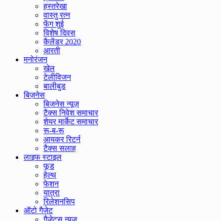
हस्तरेखा
वास्तु रत्न
फेंग शुई
विशेष दिवस
कैलेंडर 2020
आरती
मनोरंजन
खेल
टेलीविजन
बालीबुड
बिज़नेस
बिजनेस न्यूज़
टैक्स निवेश समाचार
शेयर मार्केट समाचार
रू-ब-रू
आयकर रिटर्न
टैक्स सलाह
लाइफ स्टाइल
फूड
हेल्थ
फेशन
यात्रा
रिलेशनसिप
ऑटो गैजेट
गैजेट्स न्यूज़