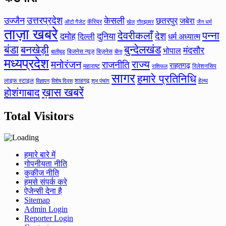
उत्तरप्रदेश
उज्जैन
केसली
छतरपुर
जबेरा
कॅरियर
ऑटो गैजेट
खेल
गौरझामर
जैन धर्म
ताज़ा खबरे
देवरीकलाँ
पन्ना
देश
दमोह
दुनिया
दिल्ली
धर्म अध्यात्म
बंडा
बनखेड़ी
बुन्देलखंड
मंदसौर
भोपाल
बिजनेस न्यूज़
बिज़नेस
बीना
बालीबुड
मध्यप्रदेश
मनोरंजन
राज्य
राजनीति
राहतगढ़
महाराष्ट
रिलेशनसिप
राशिफल
सागर
हमारे प्रतिनिधि
लाइफ स्टाइल
शाहगढ़
हेल्थ
विज्ञापन
विशेष दिवस
शुभ पंचांग
ख़ास खबरें
होशंगाबाद
Total Visitors
हमारे बारे में
गोपनीयता नीति
कुकीज नीति
हमसे संपर्क करे
ऐजेन्सी देना है
Sitemap
Admin Login
Reporter Login