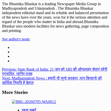
The Bhumika Bhaskar is a leading Newspaper Media Group in
Madhyapradesh and Uttarpradesh . The Bhumika Bhaskar
independent editorial stand and its reliable and balanced presentation
of the news have over the years, won for it the serious attention and
regard of the people who matter in India and abroad.Bhumika
Bhaskar uses modern facilities for news gathering, page composition
and printing.
See author's posts
Post
Previous:
State Bank of India: 21 जून को SBI की ऑनलाइन सेवाएं रहेगी
प्रभावित, जानिए वजह
navigation
Next:
Madhapradesh News : हमारी भी सुनो सरकार ,पान किसानो की
आर्थिक स्थिति है बेहाल
More Stories
ख़ास खबरें