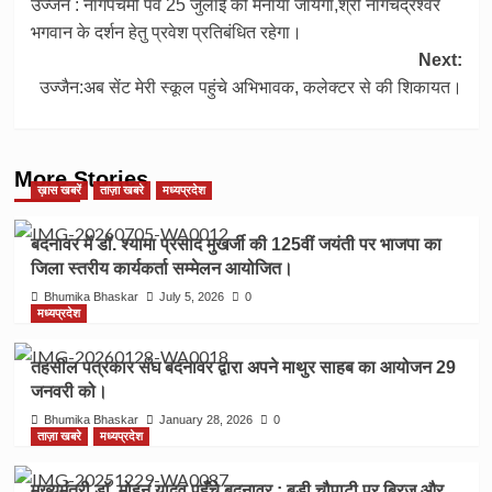
उज्जैन : नागपंचमी पर्व 25 जुलाई को मनाया जायेगा,श्री नागचंद्रेश्वर
navigation
भगवान के दर्शन हेतु प्रवेश प्रतिबंधित रहेगा।
Next:
उज्जैन:अब सेंट मेरी स्कूल पहुंचे अभिभावक, कलेक्टर से की शिकायत।
More Stories
ख़ास खबरें
ताज़ा खबरे
मध्यप्रदेश
बदनावर में डॉ. श्यामा प्रसाद मुखर्जी की 125वीं जयंती पर भाजपा का
जिला स्तरीय कार्यकर्ता सम्मेलन आयोजित।
Bhumika Bhaskar
July 5, 2026
0
मध्यप्रदेश
तहसील पत्रकार संघ बदनावर द्वारा अपने माथुर साहब का आयोजन 29
जनवरी को।
Bhumika Bhaskar
January 28, 2026
0
ताज़ा खबरे
मध्यप्रदेश
मुख्यमंत्री डॉ. मोहन यादव पहुँचे बदनावर : बड़ी चौपाटी पर ब्रिज और