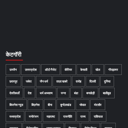
केटगॉरी
उज्जैन
उत्तरप्रदेश
ऑटो गैजेट
कॅरियर
केसली
खेल
गौरझामर
छतरपुर
जबेरा
जैन धर्म
ताज़ा खबरे
दमोह
दिल्ली
दुनिया
देवरीकलाँ
देश
धर्म अध्यात्म
पन्ना
बंडा
बनखेड़ी
बालीबुड
बिजनेस न्यूज़
बिज़नेस
बीना
बुन्देलखंड
भोपाल
मंदसौर
मध्यप्रदेश
मनोरंजन
महाराष्ट
राजनीति
राज्य
राशिफल