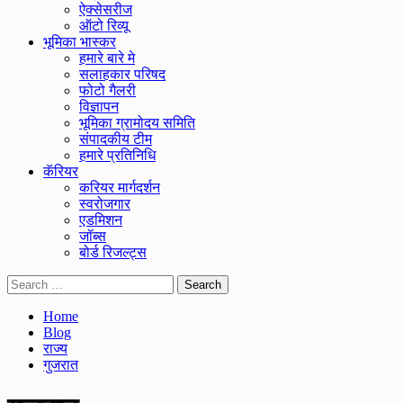
ऐक्सेसरीज
ऑटो रिव्यू
भूमिका भास्कर
हमारे बारे मे
सलाहकार परिषद
फोटो गैलरी
विज्ञापन
भूमिका ग्रामोदय समिति
संपादकीय टीम
हमारे प्रतिनिधि
कॅरियर
करियर मार्गदर्शन
स्वरोजगार
एडमिशन
जॉब्स
बोर्ड रिजल्ट्स
Search
for:
Home
Blog
राज्य
गुजरात