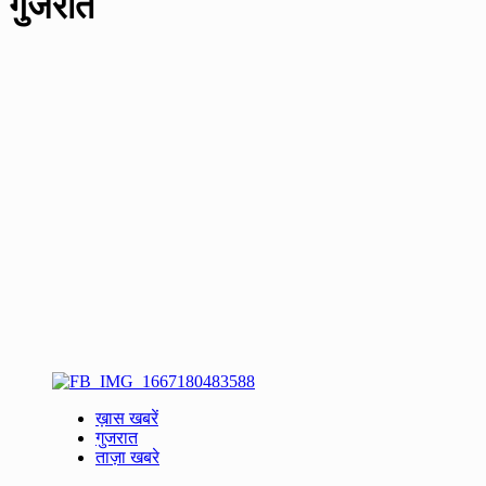
गुजरात
ख़ास खबरें
गुजरात
ताज़ा खबरे