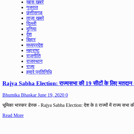
ख़ास खबरें
फाइनेंशियल
गुजरात
सर्विस
छत्तीसगड़
प्राइवेट
ताज़ा खबरे
लिमिटेड
दिल्ली
के
दुनिया
द्वारा
देश
अमरोली
बिहार
में
मध्यप्रदेश
ऑनलाइन
महाराष्ट
जॉब
राजनीति
फेयर
राजस्थान
आयोजित।
राज्य
हमारे प्रतिनिधि
Rajya Sabha Election: राज्‍यसभा की 19 सीटों के लिए मतदान 
Bhumika Bhaskar
June 19, 2020
0
भूमिका भास्कर डेस्क - Rajya Sabha Election: देश के 8 राज्यों में राज्य सभा क
Read
Read More
more
about
Rajya