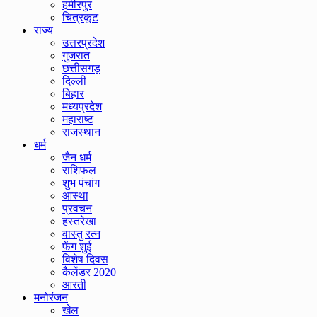
हमीरपुर
चित्रकूट
राज्य
उत्तरप्रदेश
गुजरात
छत्तीसगड़
दिल्ली
बिहार
मध्यप्रदेश
महाराष्ट
राजस्थान
धर्म
जैन धर्म
राशिफल
शुभ पंचांग
आस्था
प्रवचन
हस्तरेखा
वास्तु रत्न
फेंग शुई
विशेष दिवस
कैलेंडर 2020
आरती
मनोरंजन
खेल