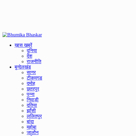
Primary
Menu
ख़ास खबरें
दुनिया
देश
राजनीति
बुन्देलखंड
सागर
टीकमगड
दमोह
छतरपुर
पन्ना
निवाड़ी
दतिया
झाँसी
ललितपुर
बांदा
महोबा
जालौन