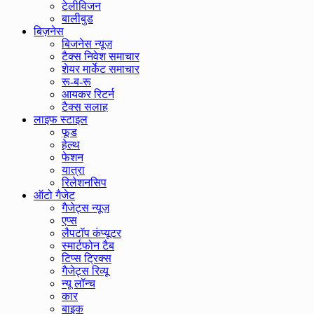
टेलीविजन
बालीबुड
बिज़नेस
बिजनेस न्यूज़
टैक्स निवेश समाचार
शेयर मार्केट समाचार
रू-ब-रू
आयकर रिटर्न
टैक्स सलाह
लाइफ स्टाइल
फूड
हेल्थ
फेशन
यात्रा
रिलेशनसिप
ऑटो गैजेट
गैजेट्स न्यूज़
एप्स
लैपटॉप कंप्यूटर
स्मार्टफोन टैब
टिप्स ट्रिक्स
गैजेट्स रिव्यू
न्यू लॉन्च
कार
बाइक