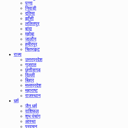
पन्ना
निवाड़ी
दतिया
झाँसी
ललितपुर
बांदा
महोबा
जालौन
हमीरपुर
चित्रकूट
राज्य
उत्तरप्रदेश
गुजरात
छत्तीसगड़
दिल्ली
बिहार
मध्यप्रदेश
महाराष्ट
राजस्थान
धर्म
जैन धर्म
राशिफल
शुभ पंचांग
आस्था
प्रवचन