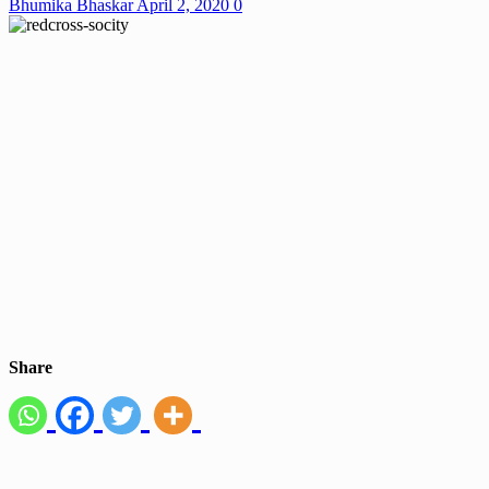
Bhumika Bhaskar
April 2, 2020
0
Share