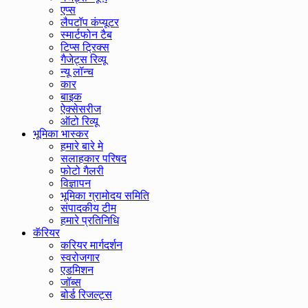
एप्स
लैपटॉप कंप्यूटर
स्मार्टफोन टैब
टिप्स ट्रिक्स
गैजेट्स रिव्यू
न्यू लॉन्च
कार
बाइक
ऐक्सेसरीज
ऑटो रिव्यू
भूमिका भास्कर
हमारे बारे मे
सलाहकार परिषद
फोटो गैलरी
विज्ञापन
भूमिका ग्रामोदय समिति
संपादकीय टीम
हमारे प्रतिनिधि
कॅरियर
करियर मार्गदर्शन
स्वरोजगार
एडमिशन
जॉब्स
बोर्ड रिजल्ट्स