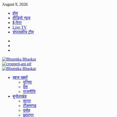
Skip
August 9, 2026
to
होम
content
वीडियो न्यूज
ई-पेपर
Live TV
संपादकीय टीम
Facebook
Twitter
Youtube
Primary
Menu
ख़ास खबरें
दुनिया
देश
राजनीति
बुन्देलखंड
सागर
टीकमगड
दमोह
छतरपुर