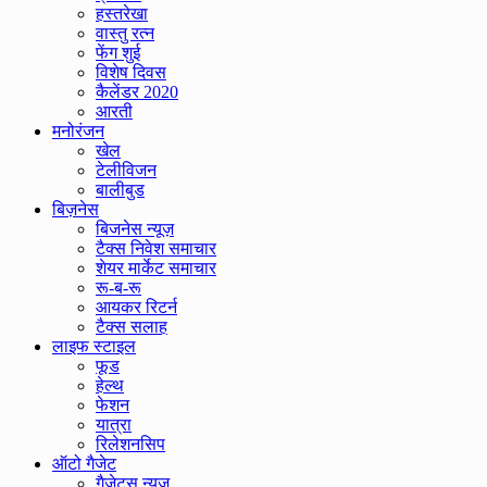
हस्तरेखा
वास्तु रत्न
फेंग शुई
विशेष दिवस
कैलेंडर 2020
आरती
मनोरंजन
खेल
टेलीविजन
बालीबुड
बिज़नेस
बिजनेस न्यूज़
टैक्स निवेश समाचार
शेयर मार्केट समाचार
रू-ब-रू
आयकर रिटर्न
टैक्स सलाह
लाइफ स्टाइल
फूड
हेल्थ
फेशन
यात्रा
रिलेशनसिप
ऑटो गैजेट
गैजेट्स न्यूज़