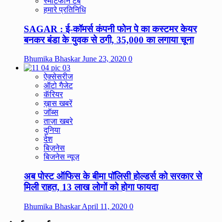
स्मार्टफोन टैब
हमारे प्रतिनिधि
SAGAR : ई-कॉमर्स कंपनी फोन पे का कस्टमर केयर
बनकर बंडा के युवक से ठगी, 35,000 का लगाया चूना
Bhumika Bhaskar
June 23, 2020
0
ऐक्सेसरीज
ऑटो गैजेट
कॅरियर
ख़ास खबरें
जॉब्स
ताज़ा खबरे
दुनिया
देश
बिज़नेस
बिजनेस न्यूज़
अब पोस्ट ऑफिस के बीमा पॉलिसी होल्डर्स को सरकार से
मिली राहत, 13 लाख लोगों को होगा फायदा
Bhumika Bhaskar
April 11, 2020
0