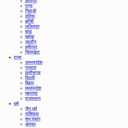
छतरपुर
पन्ना
निवाड़ी
दतिया
झाँसी
ललितपुर
बांदा
महोबा
जालौन
हमीरपुर
चित्रकूट
राज्य
उत्तरप्रदेश
गुजरात
छत्तीसगड़
दिल्ली
बिहार
मध्यप्रदेश
महाराष्ट
राजस्थान
धर्म
जैन धर्म
राशिफल
शुभ पंचांग
आस्था