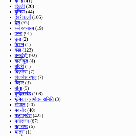
दमोह
(41)
दिल्ली
(20)
दुनिया
(44)
देवरीकलाँ
(105)
देश
(55)
धर्म अध्यात्म
(19)
पन्ना
(91)
फूड
(2)
फेशन
(1)
बंडा
(123)
बनखेड़ी
(92)
बालीबुड
(4)
बाॅदरी
(1)
बिज़नेस
(7)
बिजनेस न्यूज़
(7)
बिहार
(3)
बीना
(5)
बुन्देलखंड
(108)
भूमिका ग्रामोदय समिति
(3)
भोपाल
(20)
मंदसौर
(40)
मध्यप्रदेश
(422)
मनोरंजन
(67)
महाराष्ट
(6)
यात्रा
(1)