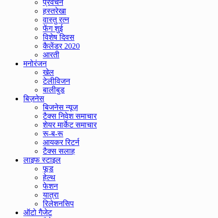
प्रवचन
हस्तरेखा
वास्तु रत्न
फेंग शुई
विशेष दिवस
कैलेंडर 2020
आरती
मनोरंजन
खेल
टेलीविजन
बालीबुड
बिज़नेस
बिजनेस न्यूज़
टैक्स निवेश समाचार
शेयर मार्केट समाचार
रू-ब-रू
आयकर रिटर्न
टैक्स सलाह
लाइफ स्टाइल
फूड
हेल्थ
फेशन
यात्रा
रिलेशनसिप
ऑटो गैजेट