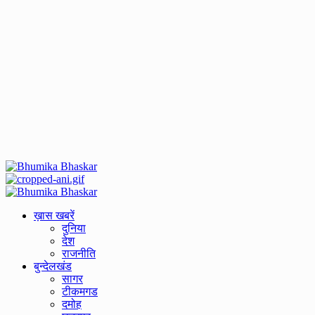
Primary
Menu
ख़ास खबरें
दुनिया
देश
राजनीति
बुन्देलखंड
सागर
टीकमगड
दमोह