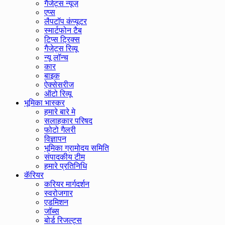
गैजेट्स न्यूज़
एप्स
लैपटॉप कंप्यूटर
स्मार्टफोन टैब
टिप्स ट्रिक्स
गैजेट्स रिव्यू
न्यू लॉन्च
कार
बाइक
ऐक्सेसरीज
ऑटो रिव्यू
भूमिका भास्कर
हमारे बारे मे
सलाहकार परिषद
फोटो गैलरी
विज्ञापन
भूमिका ग्रामोदय समिति
संपादकीय टीम
हमारे प्रतिनिधि
कॅरियर
करियर मार्गदर्शन
स्वरोजगार
एडमिशन
जॉब्स
बोर्ड रिजल्ट्स