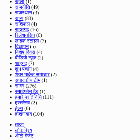
रहली
(1)
राजनीति
(49)
राजस्थान
(3)
राज्य
(83)
राशिफल
(4)
राहतगढ़
(16)
रिलेशनसिप
(6)
लाइफ स्टाइल
(7)
विज्ञापन
(5)
विशेष दिवस
(4)
वीडियो न्यूज
(2)
शाहगढ़
(7)
शुभ पंचांग
(4)
शेयर मार्केट समाचार
(2)
संपादकीय टीम
(1)
सागर
(276)
स्मार्टफोन टैब
(1)
हमारे प्रतिनिधि
(111)
हस्तरेखा
(2)
हेल्थ
(6)
होशंगाबाद
(104)
ताजा
लोकप्रिय
ऑटो गैजेट