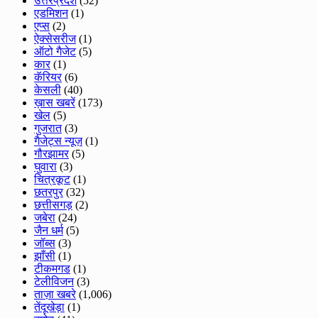
उत्तरप्रदेश
(52)
एडमिशन
(1)
एप्स
(2)
ऐक्सेसरीज
(1)
ऑटो गैजेट
(5)
कार
(1)
कॅरियर
(6)
केसली
(40)
ख़ास खबरें
(173)
खेल
(5)
गुजरात
(3)
गैजेट्स न्यूज़
(1)
गौरझामर
(5)
घुवारा
(3)
चित्रकूट
(1)
छतरपुर
(32)
छत्तीसगड़
(2)
जबेरा
(24)
जैन धर्म
(5)
जॉब्स
(3)
झाँसी
(1)
टीकमगड
(1)
टेलीविजन
(3)
ताज़ा खबरे
(1,006)
तेंदूखेड़ा
(1)