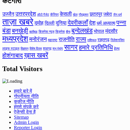
केटगॉरी
उत्तरप्रदेश
उज्जैन
केसली
छतरपुर
जबेरा
कॅरियर
ऑटो गैजेट
खेल
गौरझामर
जैन धर्म
ताज़ा खबरे
देवरीकलाँ
पन्ना
देश
दमोह
दुनिया
दिल्ली
धर्म अध्यात्म
बंडा
बनखेड़ी
बुन्देलखंड
मंदसौर
भोपाल
बिजनेस न्यूज़
बिज़नेस
बीना
बालीबुड
मध्यप्रदेश
मनोरंजन
राज्य
राजनीति
राहतगढ़
महाराष्ट
रिलेशनसिप
राशिफल
सागर
हमारे प्रतिनिधि
लाइफ स्टाइल
शाहगढ़
हेल्थ
विज्ञापन
विशेष दिवस
शुभ पंचांग
ख़ास खबरें
होशंगाबाद
Total Visitors
हमारे बारे में
गोपनीयता नीति
कुकीज नीति
हमसे संपर्क करे
ऐजेन्सी देना है
Sitemap
Admin Login
Reporter Login