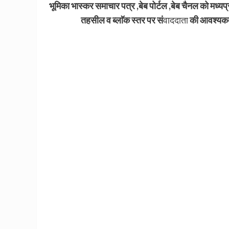
भूमिका भास्कर समाचार पत्र ,बेब पोर्टल ,बेब चैनल को मध्यप्रद
तहसील व ब्लाॅक स्तर पर सं
वाददाता
की आवश्यकत