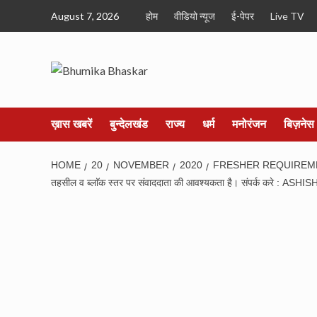
Skip
August 7, 2026
होम
वीडियो न्यूज
ई-पेपर
Live TV
to
content
ख़ास खबरें
बुन्देलखंड
राज्य
धर्म
मनोरंजन
बिज़नेस
HOME
20
NOVEMBER
2020
FRESHER REQUIREMENT JOBS A
तहसील व ब्लाॅक स्तर पर संवाददाता की आवश्यकता है। संपर्क करे : 