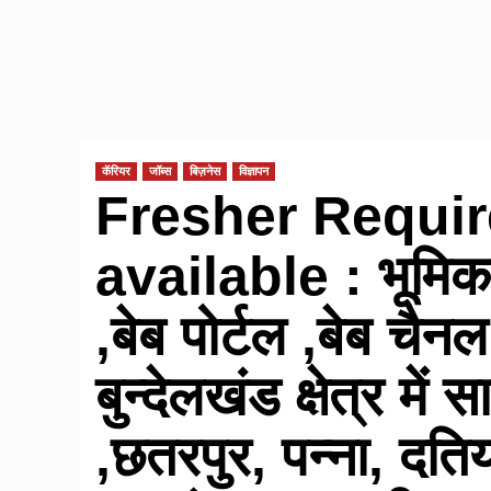
कॅरियर
जॉब्स
बिज़नेस
विज्ञापन
Fresher Requi
available : भूमिक
,बेब पोर्टल ,बेब चैन
बुन्देलखंड क्षेत्र म
,छतरपुर, पन्ना, दतिय