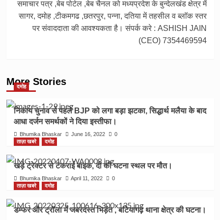
समाचार पत्र ,बेब पोर्टल ,बेब चैनल को मध्यप्रदेश के बुन्देलखंड क्षेत्र में
सागर, दमोह ,टीकमगढ ,छतरपुर, पन्ना, दतिया में तहसील व ब्लाॅक स्तर
पर संवाददाता की आवश्यकता है। संपर्क करे : ASHISH JAIN
(CEO) 7354469594
More Stories
दमोह
निकाय चुनाव से पहले BJP को लगा बड़ा झटका, सिद्धार्थ मलैया के बाद
आधा दर्जन समर्थकों ने दिया इस्तीफा।
Bhumika Bhaskar
June 16, 2022
0
ताज़ा खबरे
दमोह
खड़े ट्रेक्टर से टकराई बाइक, दो की घटना स्थल पर मौत।
Bhumika Bhaskar
April 11, 2022
0
ताज़ा खबरे
दमोह
डम्फर और ट्रॉला में जबरदस्त भिड़ंत , बटियागढ़ थाना क्षेत्र की घटना।