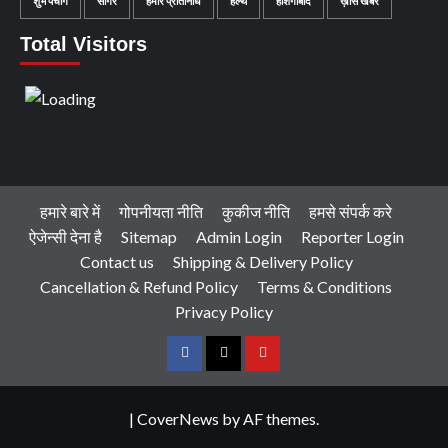
शुभ पंचांग
सागर
हमारे प्रतिनिधि
हेल्थ
होशंगाबाद
ख़ास खबरें
Total Visitors
हमारे बारे में
गोपनीयता नीति
कुकीज नीति
हमसे संपर्क करे
ऐजेन्सी देना है
Sitemap
Admin Login
Reporter Login
Contact us
Shipping & Delivery Policy
Cancellation & Refund Policy
Terms & Conditions
Privacy Policy
Facebook
Twitter
Youtube
|
CoverNews
by AF themes.