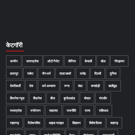
केटगॉरी
उज्जैन
उत्तरप्रदेश
ऑटो गैजेट
कॅरियर
केसली
खेल
गौरझामर
छतरपुर
जबेरा
जैन धर्म
ताज़ा खबरे
दमोह
दिल्ली
दुनिया
देवरीकलाँ
देश
धर्म अध्यात्म
पन्ना
बंडा
बनखेड़ी
बालीबुड
बिजनेस न्यूज़
बिज़नेस
बीना
बुन्देलखंड
भोपाल
मंदसौर
मध्यप्रदेश
मनोरंजन
महाराष्ट
राजनीति
राज्य
राशिफल
राहतगढ़
रिलेशनसिप
लाइफ स्टाइल
विज्ञापन
विशेष दिवस
शाहगढ़