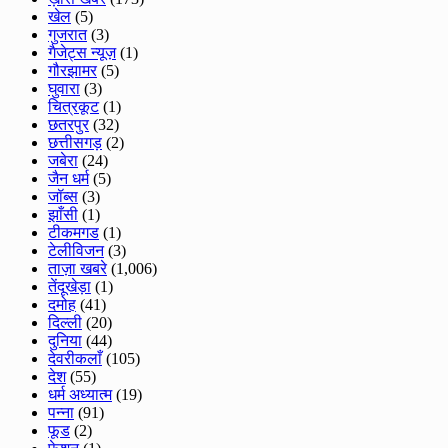
खेल
(5)
गुजरात
(3)
गैजेट्स न्यूज़
(1)
गौरझामर
(5)
घुवारा
(3)
चित्रकूट
(1)
छतरपुर
(32)
छत्तीसगड़
(2)
जबेरा
(24)
जैन धर्म
(5)
जॉब्स
(3)
झाँसी
(1)
टीकमगड
(1)
टेलीविजन
(3)
ताज़ा खबरे
(1,006)
तेंदूखेड़ा
(1)
दमोह
(41)
दिल्ली
(20)
दुनिया
(44)
देवरीकलाँ
(105)
देश
(55)
धर्म अध्यात्म
(19)
पन्ना
(91)
फूड
(2)