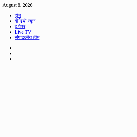
Skip
August 8, 2026
to
होम
content
वीडियो न्यूज
ई-पेपर
Live TV
संपादकीय टीम
Facebook
Twitter
Youtube