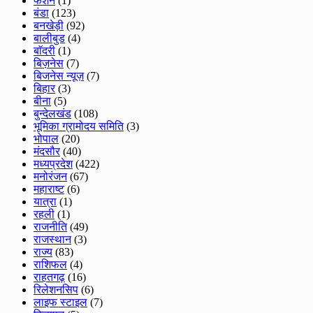
फेशन
(1)
बंडा
(123)
बनखेड़ी
(92)
बालीबुड
(4)
बाॅदरी
(1)
बिज़नेस
(7)
बिजनेस न्यूज़
(7)
बिहार
(3)
बीना
(5)
बुन्देलखंड
(108)
भूमिका ग्रामोदय समिति
(3)
भोपाल
(20)
मंदसौर
(40)
मध्यप्रदेश
(422)
मनोरंजन
(67)
महाराष्ट
(6)
यात्रा
(1)
रहली
(1)
राजनीति
(49)
राजस्थान
(3)
राज्य
(83)
राशिफल
(4)
राहतगढ़
(16)
रिलेशनसिप
(6)
लाइफ स्टाइल
(7)