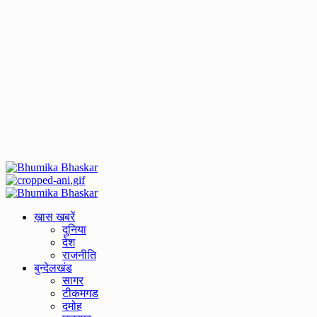
Primary
Menu
ख़ास खबरें
दुनिया
देश
राजनीति
बुन्देलखंड
सागर
टीकमगड
दमोह