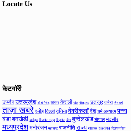
Locate Us
केटगॉरी
उत्तरप्रदेश
उज्जैन
केसली
छतरपुर
जबेरा
कॅरियर
ऑटो गैजेट
खेल
गौरझामर
जैन धर्म
ताज़ा खबरे
देवरीकलाँ
पन्ना
देश
दमोह
दुनिया
दिल्ली
धर्म अध्यात्म
बंडा
बनखेड़ी
बुन्देलखंड
मंदसौर
भोपाल
बिजनेस न्यूज़
बिज़नेस
बीना
बालीबुड
मध्यप्रदेश
मनोरंजन
राज्य
राजनीति
राहतगढ़
महाराष्ट
रिलेशनसिप
राशिफल