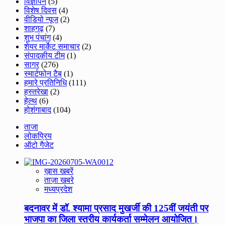
विज्ञापन
(5)
विशेष दिवस
(4)
वीडियो न्यूज
(2)
शाहगढ़
(7)
शुभ पंचांग
(4)
शेयर मार्केट समाचार
(2)
संपादकीय टीम
(1)
सागर
(276)
स्मार्टफोन टैब
(1)
हमारे प्रतिनिधि
(111)
हस्तरेखा
(2)
हेल्थ
(6)
होशंगाबाद
(104)
ताजा
लोकप्रिय
ऑटो गैजेट
ख़ास खबरें
ताज़ा खबरे
मध्यप्रदेश
बदनावर में डॉ. श्यामा प्रसाद मुखर्जी की 125वीं जयंती पर
भाजपा का जिला स्तरीय कार्यकर्ता सम्मेलन आयोजित।