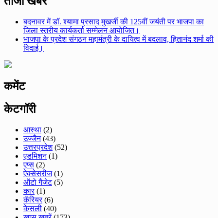
ताजा खबर
बदनावर में डॉ. श्यामा प्रसाद मुखर्जी की 125वीं जयंती पर भाजपा का
जिला स्तरीय कार्यकर्ता सम्मेलन आयोजित।
भाजपा के प्रदेश संगठन महामंत्री के दायित्व में बदलाव, हितानंद शर्मा की
विदाई।
कमेंट
केटगॉरी
आस्था
(2)
उज्जैन
(43)
उत्तरप्रदेश
(52)
एडमिशन
(1)
एप्स
(2)
ऐक्सेसरीज
(1)
ऑटो गैजेट
(5)
कार
(1)
कॅरियर
(6)
केसली
(40)
ख़ास खबरें
(173)