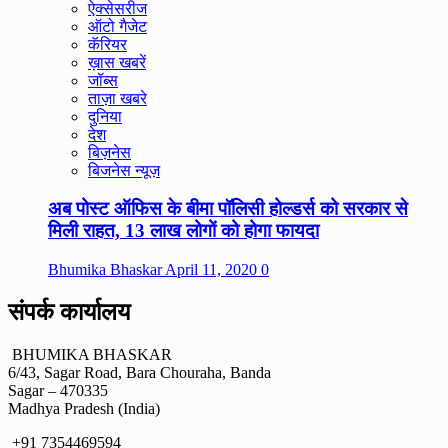
ऐक्सेसरीज
ऑटो गैजेट
कॅरियर
ख़ास खबरें
जॉब्स
ताज़ा खबरे
दुनिया
देश
बिज़नेस
बिजनेस न्यूज़
अब पोस्ट ऑफिस के बीमा पॉलिसी होल्डर्स को सरकार से
मिली राहत, 13 लाख लोगों को होगा फायदा
Bhumika Bhaskar
April 11, 2020
0
संपर्क कार्यालय
BHUMIKA BHASKAR
6/43, Sagar Road, Bara Chouraha, Banda
Sagar – 470335
Madhya Pradesh (India)
+91 7354469594