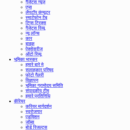
गैजेट्स न्यूज़
एप्स
लैपटॉप कंप्यूटर
स्मार्टफोन टैब
टिप्स ट्रिक्स
गैजेट्स रिव्यू
न्यू लॉन्च
कार
बाइक
ऐक्सेसरीज
ऑटो रिव्यू
भूमिका भास्कर
हमारे बारे मे
सलाहकार परिषद
फोटो गैलरी
विज्ञापन
भूमिका ग्रामोदय समिति
संपादकीय टीम
हमारे प्रतिनिधि
कॅरियर
करियर मार्गदर्शन
स्वरोजगार
एडमिशन
जॉब्स
बोर्ड रिजल्ट्स