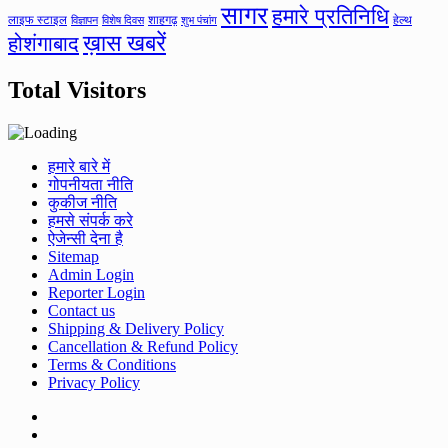
सागर
हमारे प्रतिनिधि
लाइफ स्टाइल
शाहगढ़
हेल्थ
विज्ञापन
विशेष दिवस
शुभ पंचांग
ख़ास खबरें
होशंगाबाद
Total Visitors
हमारे बारे में
गोपनीयता नीति
कुकीज नीति
हमसे संपर्क करे
ऐजेन्सी देना है
Sitemap
Admin Login
Reporter Login
Contact us
Shipping & Delivery Policy
Cancellation & Refund Policy
Terms & Conditions
Privacy Policy
Facebook
Twitter