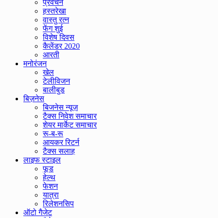
प्रवचन
हस्तरेखा
वास्तु रत्न
फेंग शुई
विशेष दिवस
कैलेंडर 2020
आरती
मनोरंजन
खेल
टेलीविजन
बालीबुड
बिज़नेस
बिजनेस न्यूज़
टैक्स निवेश समाचार
शेयर मार्केट समाचार
रू-ब-रू
आयकर रिटर्न
टैक्स सलाह
लाइफ स्टाइल
फूड
हेल्थ
फेशन
यात्रा
रिलेशनसिप
ऑटो गैजेट