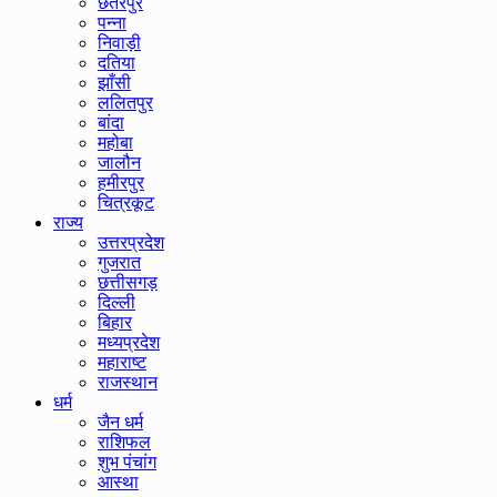
छतरपुर
पन्ना
निवाड़ी
दतिया
झाँसी
ललितपुर
बांदा
महोबा
जालौन
हमीरपुर
चित्रकूट
राज्य
उत्तरप्रदेश
गुजरात
छत्तीसगड़
दिल्ली
बिहार
मध्यप्रदेश
महाराष्ट
राजस्थान
धर्म
जैन धर्म
राशिफल
शुभ पंचांग
आस्था