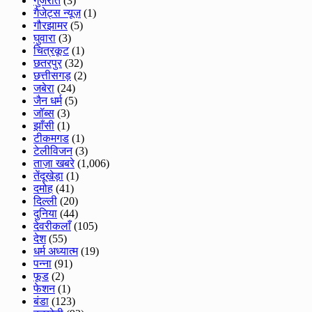
गुजरात
(3)
गैजेट्स न्यूज़
(1)
गौरझामर
(5)
घुवारा
(3)
चित्रकूट
(1)
छतरपुर
(32)
छत्तीसगड़
(2)
जबेरा
(24)
जैन धर्म
(5)
जॉब्स
(3)
झाँसी
(1)
टीकमगड
(1)
टेलीविजन
(3)
ताज़ा खबरे
(1,006)
तेंदूखेड़ा
(1)
दमोह
(41)
दिल्ली
(20)
दुनिया
(44)
देवरीकलाँ
(105)
देश
(55)
धर्म अध्यात्म
(19)
पन्ना
(91)
फूड
(2)
फेशन
(1)
बंडा
(123)