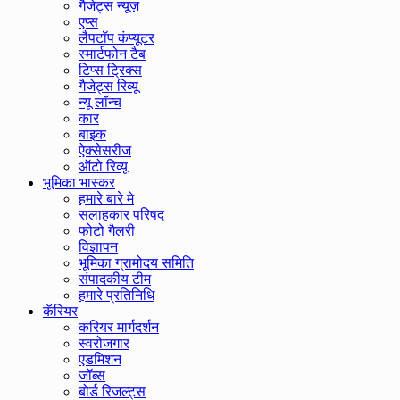
गैजेट्स न्यूज़
एप्स
लैपटॉप कंप्यूटर
स्मार्टफोन टैब
टिप्स ट्रिक्स
गैजेट्स रिव्यू
न्यू लॉन्च
कार
बाइक
ऐक्सेसरीज
ऑटो रिव्यू
भूमिका भास्कर
हमारे बारे मे
सलाहकार परिषद
फोटो गैलरी
विज्ञापन
भूमिका ग्रामोदय समिति
संपादकीय टीम
हमारे प्रतिनिधि
कॅरियर
करियर मार्गदर्शन
स्वरोजगार
एडमिशन
जॉब्स
बोर्ड रिजल्ट्स