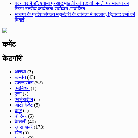
बदनावर में डॉ. श्यामा प्रसाद मुखर्जी की 125वीं जयंती पर भाजपा का
जिला स्तरीय कार्यकर्ता सम्मेलन आयोजित।
भाजपा के प्रदेश संगठन महामंत्री के दायित्व में बदलाव, हितानंद शर्मा की
विदाई।
कमेंट
केटगॉरी
आस्था
(2)
उज्जैन
(43)
उत्तरप्रदेश
(52)
एडमिशन
(1)
एप्स
(2)
ऐक्सेसरीज
(1)
ऑटो गैजेट
(5)
कार
(1)
कॅरियर
(6)
केसली
(40)
ख़ास खबरें
(173)
खेल
(5)