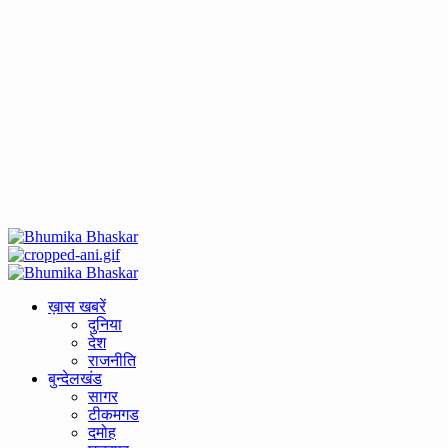
Primary
Menu
ख़ास खबरें
दुनिया
देश
राजनीति
बुन्देलखंड
सागर
टीकमगड
दमोह