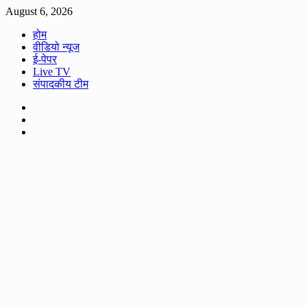
Skip
August 6, 2026
to
होम
content
वीडियो न्यूज
ई-पेपर
Live TV
संपादकीय टीम
Facebook
Twitter
Youtube