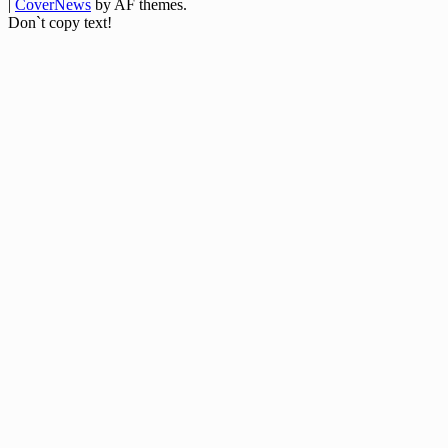
|
CoverNews
by AF themes.
Don`t copy text!