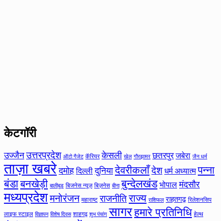
केटगॉरी
उत्तरप्रदेश
उज्जैन
केसली
छतरपुर
जबेरा
कॅरियर
ऑटो गैजेट
खेल
गौरझामर
जैन धर्म
ताज़ा खबरे
देवरीकलाँ
पन्ना
देश
दमोह
दुनिया
दिल्ली
धर्म अध्यात्म
बंडा
बनखेड़ी
बुन्देलखंड
मंदसौर
भोपाल
बिजनेस न्यूज़
बिज़नेस
बीना
बालीबुड
मध्यप्रदेश
मनोरंजन
राज्य
राजनीति
राहतगढ़
महाराष्ट
रिलेशनसिप
राशिफल
सागर
हमारे प्रतिनिधि
लाइफ स्टाइल
शाहगढ़
हेल्थ
विज्ञापन
विशेष दिवस
शुभ पंचांग