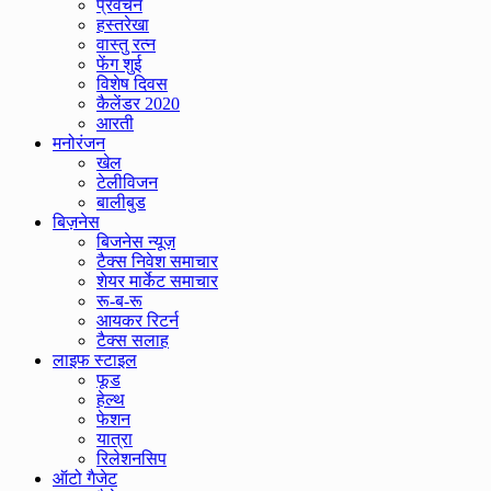
प्रवचन
हस्तरेखा
वास्तु रत्न
फेंग शुई
विशेष दिवस
कैलेंडर 2020
आरती
मनोरंजन
खेल
टेलीविजन
बालीबुड
बिज़नेस
बिजनेस न्यूज़
टैक्स निवेश समाचार
शेयर मार्केट समाचार
रू-ब-रू
आयकर रिटर्न
टैक्स सलाह
लाइफ स्टाइल
फूड
हेल्थ
फेशन
यात्रा
रिलेशनसिप
ऑटो गैजेट