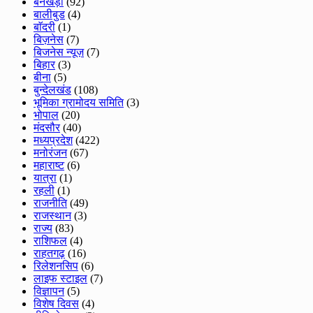
बनखेड़ी
(92)
बालीबुड
(4)
बाॅदरी
(1)
बिज़नेस
(7)
बिजनेस न्यूज़
(7)
बिहार
(3)
बीना
(5)
बुन्देलखंड
(108)
भूमिका ग्रामोदय समिति
(3)
भोपाल
(20)
मंदसौर
(40)
मध्यप्रदेश
(422)
मनोरंजन
(67)
महाराष्ट
(6)
यात्रा
(1)
रहली
(1)
राजनीति
(49)
राजस्थान
(3)
राज्य
(83)
राशिफल
(4)
राहतगढ़
(16)
रिलेशनसिप
(6)
लाइफ स्टाइल
(7)
विज्ञापन
(5)
विशेष दिवस
(4)