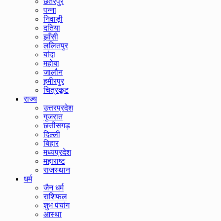
छतरपुर
पन्ना
निवाड़ी
दतिया
झाँसी
ललितपुर
बांदा
महोबा
जालौन
हमीरपुर
चित्रकूट
राज्य
उत्तरप्रदेश
गुजरात
छत्तीसगड़
दिल्ली
बिहार
मध्यप्रदेश
महाराष्ट
राजस्थान
धर्म
जैन धर्म
राशिफल
शुभ पंचांग
आस्था