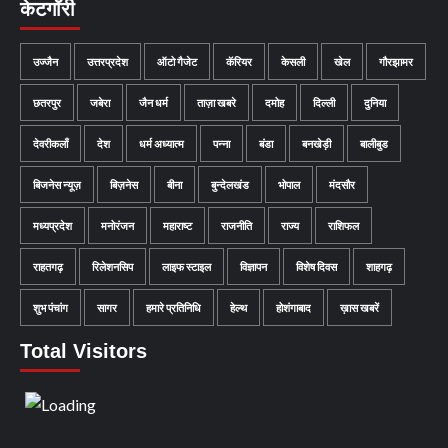
केटगॉरी
उज्जैन
उत्तरप्रदेश
ऑटो गैजेट
कॅरियर
केसली
खेल
गौरझामर
छतरपुर
जबेरा
जैन धर्म
ताज़ा खबरे
दमोह
दिल्ली
दुनिया
देवरीकलाँ
देश
धर्म अध्यात्म
पन्ना
बंडा
बनखेड़ी
बालीबुड
बिजनेस न्यूज़
बिज़नेस
बीना
बुन्देलखंड
भोपाल
मंदसौर
मध्यप्रदेश
मनोरंजन
महाराष्ट
राजनीति
राज्य
राशिफल
राहतगढ़
रिलेशनसिप
लाइफ स्टाइल
विज्ञापन
विशेष दिवस
शाहगढ़
शुभ पंचांग
सागर
हमारे प्रतिनिधि
हेल्थ
होशंगाबाद
ख़ास खबरें
Total Visitors