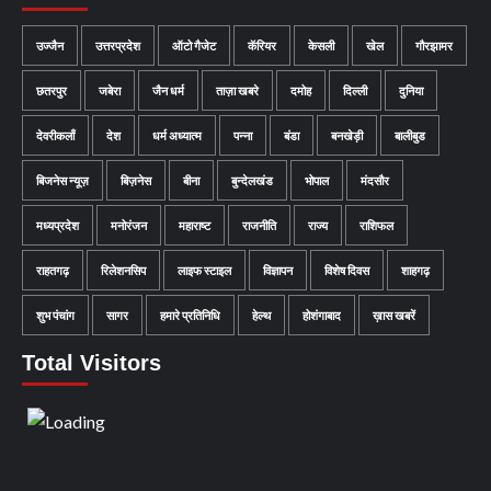
उज्जैन
उत्तरप्रदेश
ऑटो गैजेट
कॅरियर
केसली
खेल
गौरझामर
छतरपुर
जबेरा
जैन धर्म
ताज़ा खबरे
दमोह
दिल्ली
दुनिया
देवरीकलाँ
देश
धर्म अध्यात्म
पन्ना
बंडा
बनखेड़ी
बालीबुड
बिजनेस न्यूज़
बिज़नेस
बीना
बुन्देलखंड
भोपाल
मंदसौर
मध्यप्रदेश
मनोरंजन
महाराष्ट
राजनीति
राज्य
राशिफल
राहतगढ़
रिलेशनसिप
लाइफ स्टाइल
विज्ञापन
विशेष दिवस
शाहगढ़
शुभ पंचांग
सागर
हमारे प्रतिनिधि
हेल्थ
होशंगाबाद
ख़ास खबरें
Total Visitors