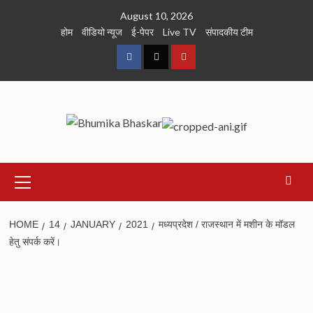
Skip
August 10, 2026
to
होम
वीडियो न्यूज
ई-पेपर
Live TV
संपादकीय टीम
content
Facebook
Twitter
Youtube
Primary
Menu
HOME
14
JANUARY
2021
मध्यप्रदेश / राजस्थान में मशीन के मॉडल
हेतु संपर्क करें।