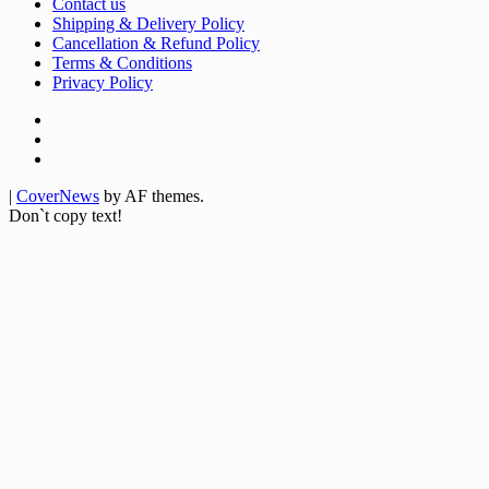
Contact us
Shipping & Delivery Policy
Cancellation & Refund Policy
Terms & Conditions
Privacy Policy
Facebook
Twitter
Youtube
|
CoverNews
by AF themes.
Don`t copy text!