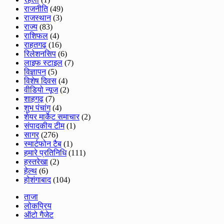
राजनीति
(49)
राजस्थान
(3)
राज्य
(83)
राशिफल
(4)
राहतगढ़
(16)
रिलेशनसिप
(6)
लाइफ स्टाइल
(7)
विज्ञापन
(5)
विशेष दिवस
(4)
वीडियो न्यूज
(2)
शाहगढ़
(7)
शुभ पंचांग
(4)
शेयर मार्केट समाचार
(2)
संपादकीय टीम
(1)
सागर
(276)
स्मार्टफोन टैब
(1)
हमारे प्रतिनिधि
(111)
हस्तरेखा
(2)
हेल्थ
(6)
होशंगाबाद
(104)
ताजा
लोकप्रिय
ऑटो गैजेट