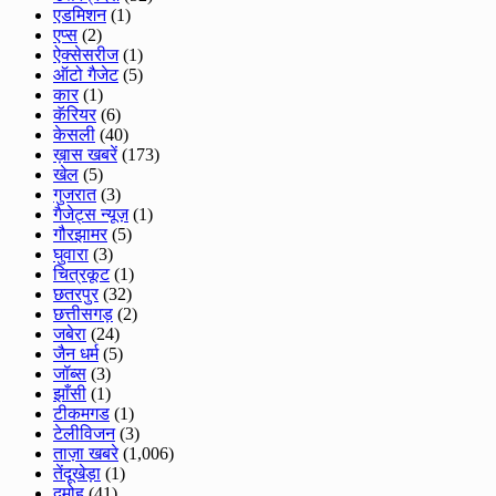
एडमिशन
(1)
एप्स
(2)
ऐक्सेसरीज
(1)
ऑटो गैजेट
(5)
कार
(1)
कॅरियर
(6)
केसली
(40)
ख़ास खबरें
(173)
खेल
(5)
गुजरात
(3)
गैजेट्स न्यूज़
(1)
गौरझामर
(5)
घुवारा
(3)
चित्रकूट
(1)
छतरपुर
(32)
छत्तीसगड़
(2)
जबेरा
(24)
जैन धर्म
(5)
जॉब्स
(3)
झाँसी
(1)
टीकमगड
(1)
टेलीविजन
(3)
ताज़ा खबरे
(1,006)
तेंदूखेड़ा
(1)
दमोह
(41)