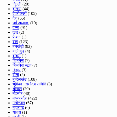
दिल्ली
(20)
दुनिया
(44)
देवरीकलाँ
(105)
देश
(55)
धर्म अध्यात्म
(19)
पन्ना
(91)
फूड
(2)
फेशन
(1)
बंडा
(123)
बनखेड़ी
(92)
बालीबुड
(4)
बाॅदरी
(1)
बिज़नेस
(7)
बिजनेस न्यूज़
(7)
बिहार
(3)
बीना
(5)
बुन्देलखंड
(108)
भूमिका ग्रामोदय समिति
(3)
भोपाल
(20)
मंदसौर
(40)
मध्यप्रदेश
(422)
मनोरंजन
(67)
महाराष्ट
(6)
यात्रा
(1)
रहली
(1)