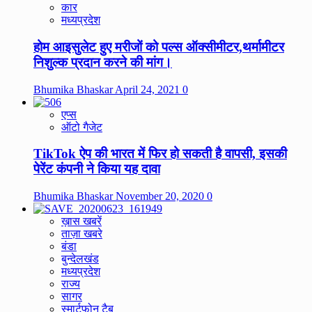
कार
मध्यप्रदेश
होम आइसुलेट हुए मरीजों को पल्स ऑक्सीमीटर,थर्मामीटर
निशुल्क प्रदान करने की मांग।
Bhumika Bhaskar
April 24, 2021
0
एप्स
ऑटो गैजेट
TikTok ऐप की भारत में फिर हो सकती है वापसी, इसकी
पेरेंट कंपनी ने किया यह दावा
Bhumika Bhaskar
November 20, 2020
0
ख़ास खबरें
ताज़ा खबरे
बंडा
बुन्देलखंड
मध्यप्रदेश
राज्य
सागर
स्मार्टफोन टैब