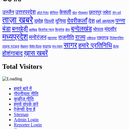
उत्तरप्रदेश
उज्जैन
केसली
छतरपुर
जबेरा
कॅरियर
ऑटो गैजेट
खेल
गौरझामर
जैन धर्म
ताज़ा खबरे
देवरीकलाँ
पन्ना
देश
दमोह
दुनिया
दिल्ली
धर्म अध्यात्म
बंडा
बनखेड़ी
बुन्देलखंड
मंदसौर
भोपाल
बिजनेस न्यूज़
बिज़नेस
बीना
बालीबुड
मध्यप्रदेश
मनोरंजन
राज्य
राजनीति
राहतगढ़
महाराष्ट
रिलेशनसिप
राशिफल
सागर
हमारे प्रतिनिधि
लाइफ स्टाइल
शाहगढ़
हेल्थ
विज्ञापन
विशेष दिवस
शुभ पंचांग
ख़ास खबरें
होशंगाबाद
Total Visitors
हमारे बारे में
गोपनीयता नीति
कुकीज नीति
हमसे संपर्क करे
ऐजेन्सी देना है
Sitemap
Admin Login
Reporter Login