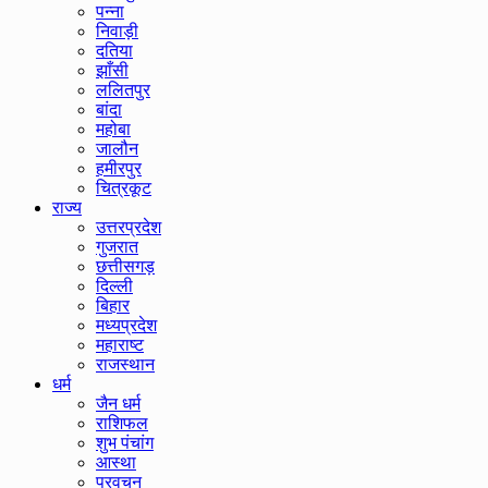
पन्ना
निवाड़ी
दतिया
झाँसी
ललितपुर
बांदा
महोबा
जालौन
हमीरपुर
चित्रकूट
राज्य
उत्तरप्रदेश
गुजरात
छत्तीसगड़
दिल्ली
बिहार
मध्यप्रदेश
महाराष्ट
राजस्थान
धर्म
जैन धर्म
राशिफल
शुभ पंचांग
आस्था
प्रवचन