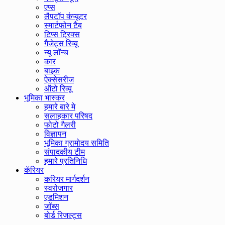
एप्स
लैपटॉप कंप्यूटर
स्मार्टफोन टैब
टिप्स ट्रिक्स
गैजेट्स रिव्यू
न्यू लॉन्च
कार
बाइक
ऐक्सेसरीज
ऑटो रिव्यू
भूमिका भास्कर
हमारे बारे मे
सलाहकार परिषद
फोटो गैलरी
विज्ञापन
भूमिका ग्रामोदय समिति
संपादकीय टीम
हमारे प्रतिनिधि
कॅरियर
करियर मार्गदर्शन
स्वरोजगार
एडमिशन
जॉब्स
बोर्ड रिजल्ट्स