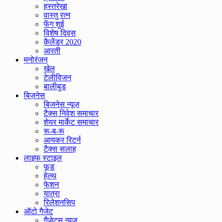
हस्तरेखा
वास्तु रत्न
फेंग शुई
विशेष दिवस
कैलेंडर 2020
आरती
मनोरंजन
खेल
टेलीविजन
बालीबुड
बिज़नेस
बिजनेस न्यूज़
टैक्स निवेश समाचार
शेयर मार्केट समाचार
रू-ब-रू
आयकर रिटर्न
टैक्स सलाह
लाइफ स्टाइल
फूड
हेल्थ
फेशन
यात्रा
रिलेशनसिप
ऑटो गैजेट
गैजेट्स न्यूज़