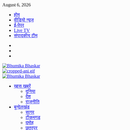
Skip
August 6, 2026
to
होम
content
वीडियो न्यूज
ई-पेपर
Live TV
संपादकीय टीम
Facebook
Twitter
Youtube
Primary
Menu
ख़ास खबरें
दुनिया
देश
राजनीति
बुन्देलखंड
सागर
टीकमगड
दमोह
छतरपुर