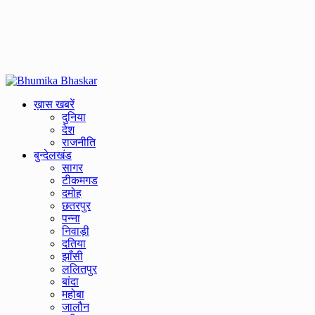
Primary
Menu
ख़ास खबरें
दुनिया
देश
राजनीति
बुन्देलखंड
सागर
टीकमगड
दमोह
छतरपुर
पन्ना
निवाड़ी
दतिया
झाँसी
ललितपुर
बांदा
महोबा
जालौन