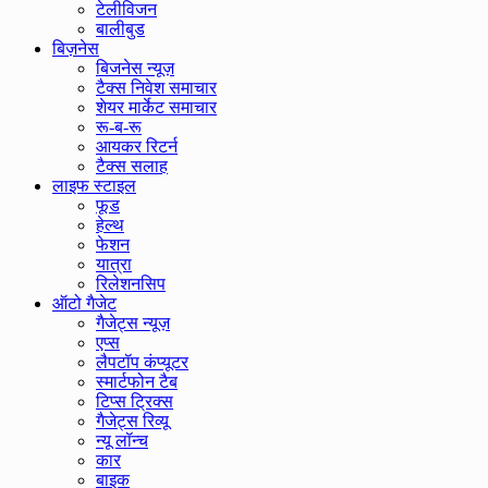
टेलीविजन
बालीबुड
बिज़नेस
बिजनेस न्यूज़
टैक्स निवेश समाचार
शेयर मार्केट समाचार
रू-ब-रू
आयकर रिटर्न
टैक्स सलाह
लाइफ स्टाइल
फूड
हेल्थ
फेशन
यात्रा
रिलेशनसिप
ऑटो गैजेट
गैजेट्स न्यूज़
एप्स
लैपटॉप कंप्यूटर
स्मार्टफोन टैब
टिप्स ट्रिक्स
गैजेट्स रिव्यू
न्यू लॉन्च
कार
बाइक