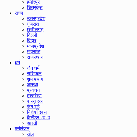
हमीरपुर
चित्रकूट
राज्य
उत्तरप्रदेश
गुजरात
छत्तीसगड़
दिल्ली
बिहार
मध्यप्रदेश
महाराष्ट
राजस्थान
धर्म
जैन धर्म
राशिफल
शुभ पंचांग
आस्था
प्रवचन
हस्तरेखा
वास्तु रत्न
फेंग शुई
विशेष दिवस
कैलेंडर 2020
आरती
मनोरंजन
खेल