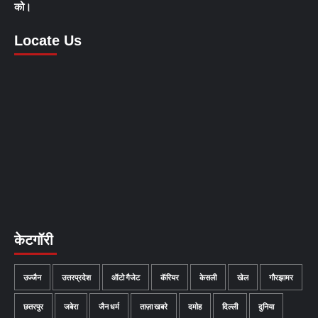
को।
Locate Us
केटगॉरी
उज्जैन
उत्तरप्रदेश
ऑटो गैजेट
कॅरियर
केसली
खेल
गौरझामर
छतरपुर
जबेरा
जैन धर्म
ताज़ा खबरे
दमोह
दिल्ली
दुनिया