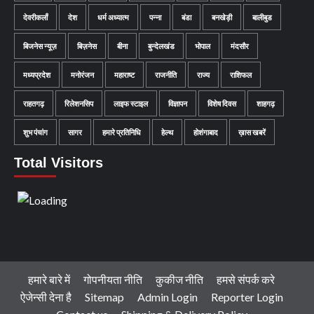
देवरीकलाँ
देश
धर्म अध्यात्म
पन्ना
बंडा
बनखेड़ी
बालीबुड
बिजनेस न्यूज़
बिज़नेस
बीना
बुन्देलखंड
भोपाल
मंदसौर
मध्यप्रदेश
मनोरंजन
महाराष्ट
राजनीति
राज्य
राशिफल
राहतगढ़
रिलेशनसिप
लाइफ स्टाइल
विज्ञापन
विशेष दिवस
शाहगढ़
शुभ पंचांग
सागर
हमारे प्रतिनिधि
हेल्थ
होशंगाबाद
ख़ास खबरें
Total Visitors
हमारे बारे में
गोपनीयता नीति
कुकीज नीति
हमसे संपर्क करे
ऐजेन्सी देना है
Sitemap
Admin Login
Reporter Login