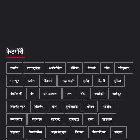
केटगॉरी
उज्जैन
उत्तरप्रदेश
ऑटो गैजेट
कॅरियर
केसली
खेल
गौरझामर
छतरपुर
जबेरा
जैन धर्म
ताज़ा खबरे
दमोह
दिल्ली
दुनिया
देवरीकलाँ
देश
धर्म अध्यात्म
पन्ना
बंडा
बनखेड़ी
बालीबुड
बिजनेस न्यूज़
बिज़नेस
बीना
बुन्देलखंड
भोपाल
मंदसौर
मध्यप्रदेश
मनोरंजन
महाराष्ट
राजनीति
राज्य
राशिफल
राहतगढ़
रिलेशनसिप
लाइफ स्टाइल
विज्ञापन
विशेष दिवस
शाहगढ़