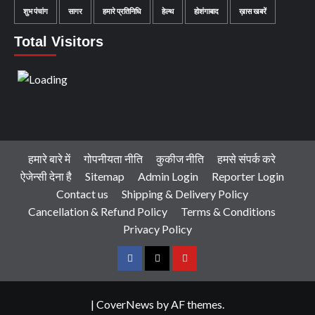
शुभ पंचांग
सागर
हमारे प्रतिनिधि
हेल्थ
होशंगाबाद
ख़ास खबरें
Total Visitors
हमारे बारे में
गोपनीयता नीति
कुकीज नीति
हमसे संपर्क करे
ऐजेन्सी देना है
Sitemap
Admin Login
Reporter Login
Contact us
Shipping & Delivery Policy
Cancellation & Refund Policy
Terms & Conditions
Privacy Policy
Facebook
Twitter
Youtube
|
CoverNews
by AF themes.