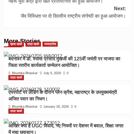
नेहरू युवा केंद्र द्वारा खेल प्रतियोगिता का हुआ आयोजन।
navigation
Next:
जैव विविधता पर दो दिवसीय राष्ट्रीय संगोष्ठी का हुआ आयोजन।
More Stories
ख़ास खबरें
ताज़ा खबरे
मध्यप्रदेश
बदनावर में डॉ. श्यामा प्रसाद मुखर्जी की 125वीं जयंती पर भाजपा का
जिला स्तरीय कार्यकर्ता सम्मेलन आयोजित।
Bhumika Bhaskar
July 5, 2026
0
ताज़ा खबरे
एयरपोर्ट पर लेंडिंग के दौरान प्लेन क्रैश, महाराष्ट्र के उपमुख्यमंत्री
अजित पवार का निधन।
Bhumika Bhaskar
January 28, 2026
0
ताज़ा खबरे
आखिर क्या है UGC विवाद, नए नियमों पर देशभर में बवाल, शिक्षा जगत
में मचा घमासान।