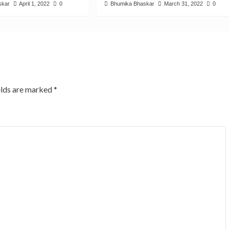
skar
April 1, 2022
0
Bhumika Bhaskar
March 31, 2022
0
elds are marked
*