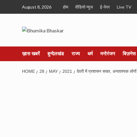
Skip
August 8, 2026
होम
वीडियो न्यूज
ई-पेपर
Live TV
to
content
ख़ास खबरें
बुन्देलखंड
राज्य
धर्म
मनोरंजन
बिज़नेस
HOME
28
MAY
2021
देवरी में प्रशासन सख्त, अनावश्यक लोगो