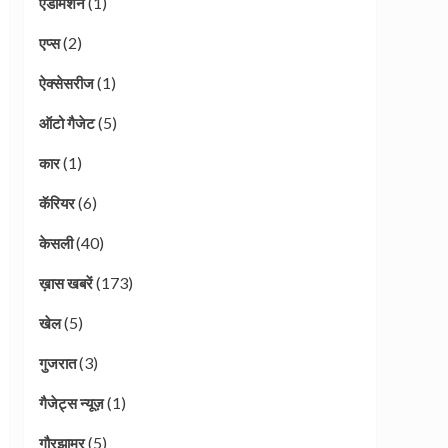
(1)
एडमिशन
(2)
एप्स
(1)
ऐक्सेसरीज
(5)
ऑटो गैजेट
(1)
कार
(6)
कॅरियर
(40)
केसली
(173)
ख़ास खबरें
(5)
खेल
(3)
गुजरात
(1)
गैजेट्स न्यूज़
(5)
गौरझामर