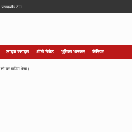
संपादकीय टीम
लाइफ स्टाइल
ऑटो गैजेट
भूमिका भास्कर
कॅरियर
ं को घर वापिस भेजा।