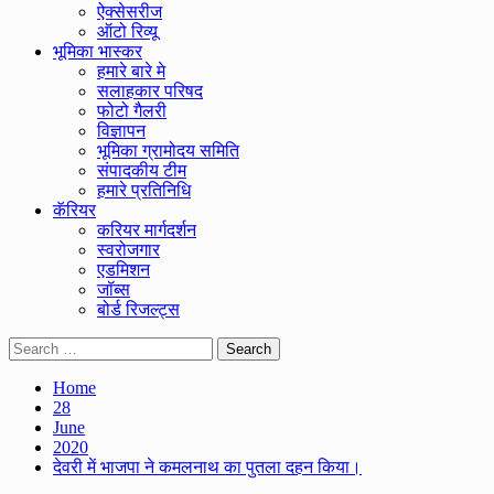
ऐक्सेसरीज
ऑटो रिव्यू
भूमिका भास्कर
हमारे बारे मे
सलाहकार परिषद
फोटो गैलरी
विज्ञापन
भूमिका ग्रामोदय समिति
संपादकीय टीम
हमारे प्रतिनिधि
कॅरियर
करियर मार्गदर्शन
स्वरोजगार
एडमिशन
जॉब्स
बोर्ड रिजल्ट्स
Search
for:
Home
28
June
2020
देवरी में भाजपा ने कमलनाथ का पुतला दहन किया।