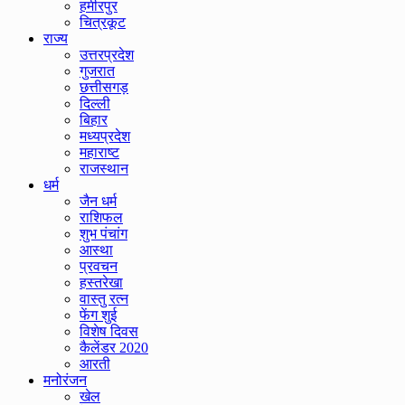
हमीरपुर
चित्रकूट
राज्य
उत्तरप्रदेश
गुजरात
छत्तीसगड़
दिल्ली
बिहार
मध्यप्रदेश
महाराष्ट
राजस्थान
धर्म
जैन धर्म
राशिफल
शुभ पंचांग
आस्था
प्रवचन
हस्तरेखा
वास्तु रत्न
फेंग शुई
विशेष दिवस
कैलेंडर 2020
आरती
मनोरंजन
खेल