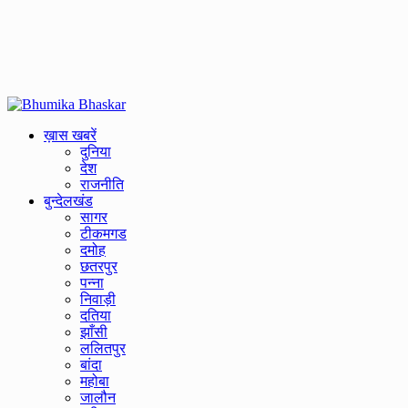
Primary
Menu
ख़ास खबरें
दुनिया
देश
राजनीति
बुन्देलखंड
सागर
टीकमगड
दमोह
छतरपुर
पन्ना
निवाड़ी
दतिया
झाँसी
ललितपुर
बांदा
महोबा
जालौन