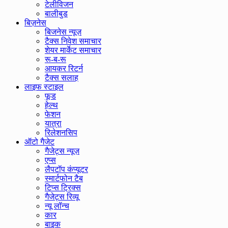
टेलीविजन
बालीबुड
बिज़नेस
बिजनेस न्यूज़
टैक्स निवेश समाचार
शेयर मार्केट समाचार
रू-ब-रू
आयकर रिटर्न
टैक्स सलाह
लाइफ स्टाइल
फूड
हेल्थ
फेशन
यात्रा
रिलेशनसिप
ऑटो गैजेट
गैजेट्स न्यूज़
एप्स
लैपटॉप कंप्यूटर
स्मार्टफोन टैब
टिप्स ट्रिक्स
गैजेट्स रिव्यू
न्यू लॉन्च
कार
बाइक