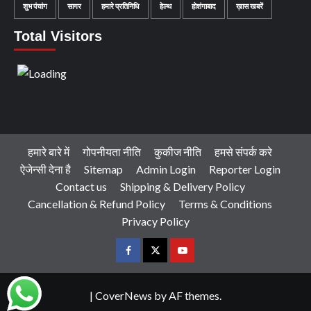
शुभ पंचांग
सागर
हमारे प्रतिनिधि
हेल्थ
होशंगाबाद
ख़ास खबरें
Total Visitors
हमारे बारे में
गोपनीयता नीति
कुकीज नीति
हमसे संपर्क करे
ऐजेन्सी देना है
Sitemap
Admin Login
Reporter Login
Contact us
Shipping & Delivery Policy
Cancellation & Refund Policy
Terms & Conditions
Privacy Policy
Facebook
Twitter
Youtube
|
CoverNews
by AF themes.