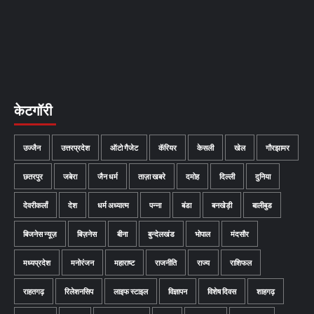
केटगॉरी
उज्जैन
उत्तरप्रदेश
ऑटो गैजेट
कॅरियर
केसली
खेल
गौरझामर
छतरपुर
जबेरा
जैन धर्म
ताज़ा खबरे
दमोह
दिल्ली
दुनिया
देवरीकलाँ
देश
धर्म अध्यात्म
पन्ना
बंडा
बनखेड़ी
बालीबुड
बिजनेस न्यूज़
बिज़नेस
बीना
बुन्देलखंड
भोपाल
मंदसौर
मध्यप्रदेश
मनोरंजन
महाराष्ट
राजनीति
राज्य
राशिफल
राहतगढ़
रिलेशनसिप
लाइफ स्टाइल
विज्ञापन
विशेष दिवस
शाहगढ़