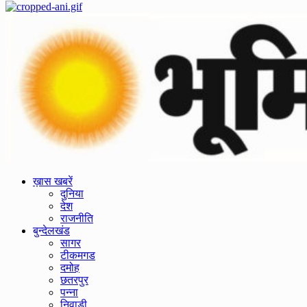
Primary
Menu
ख़ास खबरें
दुनिया
देश
राजनीति
बुन्देलखंड
सागर
टीकमगड
दमोह
छतरपुर
पन्ना
निवाड़ी