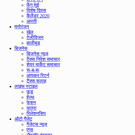
फेंग शुई
विशेष दिवस
कैलेंडर 2020
आरती
मनोरंजन
खेल
टेलीविजन
बालीबुड
बिज़नेस
बिजनेस न्यूज़
टैक्स निवेश समाचार
शेयर मार्केट समाचार
रू-ब-रू
आयकर रिटर्न
टैक्स सलाह
लाइफ स्टाइल
फूड
हेल्थ
फेशन
यात्रा
रिलेशनसिप
ऑटो गैजेट
गैजेट्स न्यूज़
एप्स