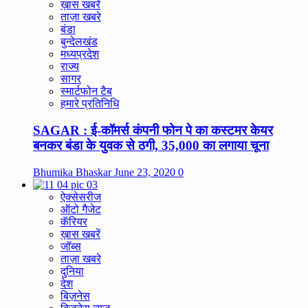
ख़ास खबरें
ताज़ा खबरे
बंडा
बुन्देलखंड
मध्यप्रदेश
राज्य
सागर
स्मार्टफोन टैब
हमारे प्रतिनिधि
SAGAR : ई-कॉमर्स कंपनी फोन पे का कस्टमर केयर
बनकर बंडा के युवक से ठगी, 35,000 का लगाया चूना
Bhumika Bhaskar
June 23, 2020
0
ऐक्सेसरीज
ऑटो गैजेट
कॅरियर
ख़ास खबरें
जॉब्स
ताज़ा खबरे
दुनिया
देश
बिज़नेस