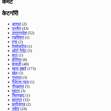
कमेंट
केटगॉरी
आस्था
(2)
उज्जैन
(43)
उत्तरप्रदेश
(52)
एडमिशन
(1)
एप्स
(2)
ऐक्सेसरीज
(1)
ऑटो गैजेट
(5)
कार
(1)
कॅरियर
(6)
केसली
(40)
ख़ास खबरें
(173)
खेल
(5)
गुजरात
(3)
गैजेट्स न्यूज़
(1)
गौरझामर
(5)
घुवारा
(3)
चित्रकूट
(1)
छतरपुर
(32)
छत्तीसगड़
(2)
जबेरा
(24)