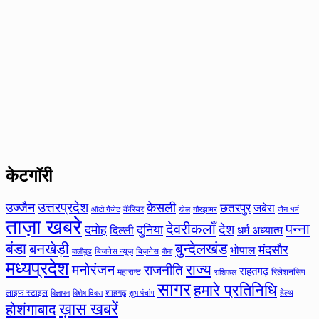
केटगॉरी
उत्तरप्रदेश
उज्जैन
केसली
छतरपुर
जबेरा
कॅरियर
ऑटो गैजेट
खेल
गौरझामर
जैन धर्म
ताज़ा खबरे
देवरीकलाँ
पन्ना
देश
दमोह
दुनिया
दिल्ली
धर्म अध्यात्म
बंडा
बनखेड़ी
बुन्देलखंड
मंदसौर
भोपाल
बिजनेस न्यूज़
बिज़नेस
बीना
बालीबुड
मध्यप्रदेश
मनोरंजन
राज्य
राजनीति
राहतगढ़
महाराष्ट
रिलेशनसिप
राशिफल
सागर
हमारे प्रतिनिधि
लाइफ स्टाइल
शाहगढ़
हेल्थ
विज्ञापन
विशेष दिवस
शुभ पंचांग
ख़ास खबरें
होशंगाबाद