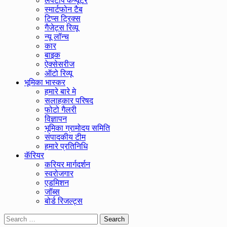
लैपटॉप कंप्यूटर
स्मार्टफोन टैब
टिप्स ट्रिक्स
गैजेट्स रिव्यू
न्यू लॉन्च
कार
बाइक
ऐक्सेसरीज
ऑटो रिव्यू
भूमिका भास्कर
हमारे बारे मे
सलाहकार परिषद
फोटो गैलरी
विज्ञापन
भूमिका ग्रामोदय समिति
संपादकीय टीम
हमारे प्रतिनिधि
कॅरियर
करियर मार्गदर्शन
स्वरोजगार
एडमिशन
जॉब्स
बोर्ड रिजल्ट्स
Search
for: