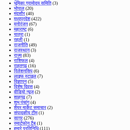
भूमिका ग्रामोदय समिति
(3)
भोपाल
(20)
मंदसौर
(40)
मध्यप्रदेश
(422)
मनोरंजन
(67)
महाराष्ट
(6)
यात्रा
(1)
रहली
(1)
राजनीति
(49)
राजस्थान
(3)
राज्य
(83)
राशिफल
(4)
राहतगढ़
(16)
रिलेशनसिप
(6)
लाइफ स्टाइल
(7)
विज्ञापन
(5)
विशेष दिवस
(4)
वीडियो न्यूज
(2)
शाहगढ़
(7)
शुभ पंचांग
(4)
शेयर मार्केट समाचार
(2)
संपादकीय टीम
(1)
सागर
(276)
स्मार्टफोन टैब
(1)
हमारे प्रतिनिधि
(111)