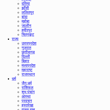
दतिया
झाँसी
ललितपुर
बांदा
महोबा
जालौन
हमीरपुर
चित्रकूट
राज्य
उत्तरप्रदेश
गुजरात
छत्तीसगड़
दिल्ली
बिहार
मध्यप्रदेश
महाराष्ट
राजस्थान
धर्म
जैन धर्म
राशिफल
शुभ पंचांग
आस्था
प्रवचन
हस्तरेखा
वास्तु रत्न