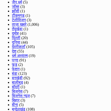
जैन धर्म
(5)
जॉब्स
(3)
झाँसी
(1)
टीकमगड
(1)
टेलीविजन
(3)
ताज़ा खबरे
(1,006)
तेंदूखेड़ा
(1)
दमोह
(41)
दिल्ली
(20)
दुनिया
(44)
देवरीकलाँ
(105)
देश
(55)
धर्म अध्यात्म
(19)
पन्ना
(91)
फूड
(2)
फेशन
(1)
बंडा
(123)
बनखेड़ी
(92)
बालीबुड
(4)
बाॅदरी
(1)
बिज़नेस
(7)
बिजनेस न्यूज़
(7)
बिहार
(3)
बीना
(5)
बुन्देलखंड
(108)