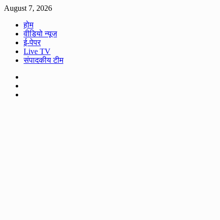
Skip
August 7, 2026
to
होम
content
वीडियो न्यूज
ई-पेपर
Live TV
संपादकीय टीम
Facebook
Twitter
Youtube