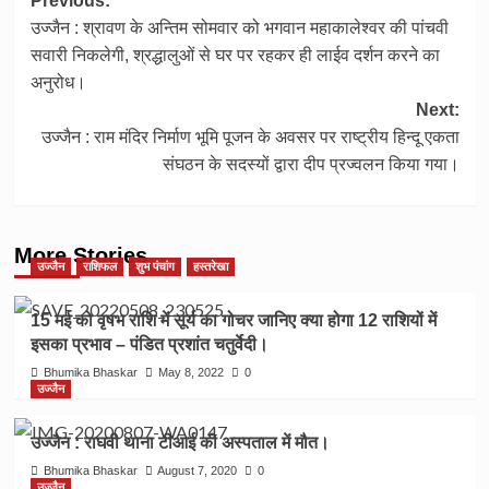
Post
Previous:
उज्जैन : श्रावण के अन्तिम सोमवार को भगवान महाकालेश्वर की पांचवी
navigation
सवारी निकलेगी, श्रद्धालुओं से घर पर रहकर ही लाईव दर्शन करने का
अनुरोध।
Next:
उज्जैन : राम मंदिर निर्माण भूमि पूजन के अवसर पर राष्ट्रीय हिन्दू एकता
संघठन के सदस्यों द्वारा दीप प्रज्वलन किया गया।
More Stories
उज्जैन
राशिफल
शुभ पंचांग
हस्तरेखा
15 मई को वृषभ राशि में सूर्य का गोचर जानिए क्या होगा 12 राशियों में
इसका प्रभाव – पंडित प्रशांत चतुर्वेदी।
Bhumika Bhaskar
May 8, 2022
0
उज्जैन
उज्जैन : राघवी थाना टीआई की अस्पताल में मौत।
Bhumika Bhaskar
August 7, 2020
0
उज्जैन