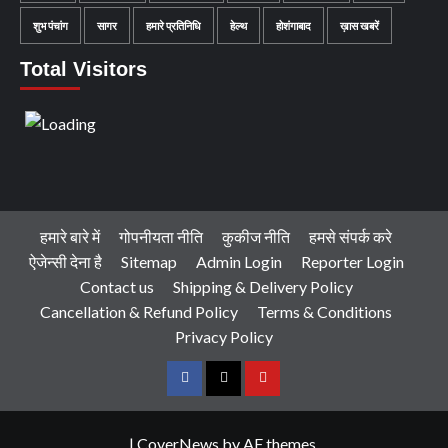
शुभ पंचांग
सागर
हमारे प्रतिनिधि
हेल्थ
होशंगाबाद
ख़ास खबरें
Total Visitors
हमारे बारे में
गोपनीयता नीति
कुकीज नीति
हमसे संपर्क करे
ऐजेन्सी देना है
Sitemap
Admin Login
Reporter Login
Contact us
Shipping & Delivery Policy
Cancellation & Refund Policy
Terms & Conditions
Privacy Policy
Facebook
Twitter
Youtube
|
CoverNews
by AF themes.