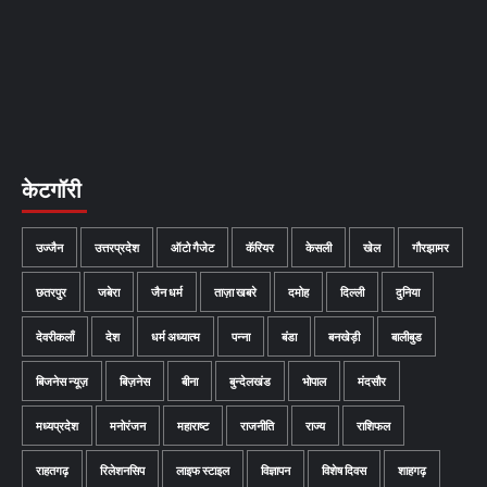
केटगॉरी
उज्जैन
उत्तरप्रदेश
ऑटो गैजेट
कॅरियर
केसली
खेल
गौरझामर
छतरपुर
जबेरा
जैन धर्म
ताज़ा खबरे
दमोह
दिल्ली
दुनिया
देवरीकलाँ
देश
धर्म अध्यात्म
पन्ना
बंडा
बनखेड़ी
बालीबुड
बिजनेस न्यूज़
बिज़नेस
बीना
बुन्देलखंड
भोपाल
मंदसौर
मध्यप्रदेश
मनोरंजन
महाराष्ट
राजनीति
राज्य
राशिफल
राहतगढ़
रिलेशनसिप
लाइफ स्टाइल
विज्ञापन
विशेष दिवस
शाहगढ़