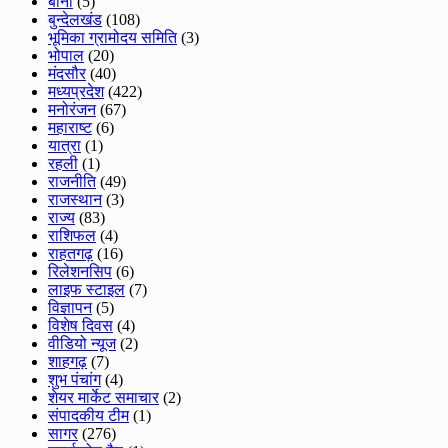
बीना
(5)
बुन्देलखंड
(108)
भूमिका ग्रामोदय समिति
(3)
भोपाल
(20)
मंदसौर
(40)
मध्यप्रदेश
(422)
मनोरंजन
(67)
महाराष्ट
(6)
यात्रा
(1)
रहली
(1)
राजनीति
(49)
राजस्थान
(3)
राज्य
(83)
राशिफल
(4)
राहतगढ़
(16)
रिलेशनसिप
(6)
लाइफ स्टाइल
(7)
विज्ञापन
(5)
विशेष दिवस
(4)
वीडियो न्यूज
(2)
शाहगढ़
(7)
शुभ पंचांग
(4)
शेयर मार्केट समाचार
(2)
संपादकीय टीम
(1)
सागर
(276)