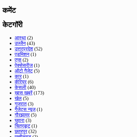
कमेंट
केटगॉरी
आस्था
(2)
उज्जैन
(43)
उत्तरप्रदेश
(52)
एडमिशन
(1)
एप्स
(2)
ऐक्सेसरीज
(1)
ऑटो गैजेट
(5)
कार
(1)
कॅरियर
(6)
केसली
(40)
ख़ास खबरें
(173)
खेल
(5)
गुजरात
(3)
गैजेट्स न्यूज़
(1)
गौरझामर
(5)
घुवारा
(3)
चित्रकूट
(1)
छतरपुर
(32)
छत्तीसगड़
(2)