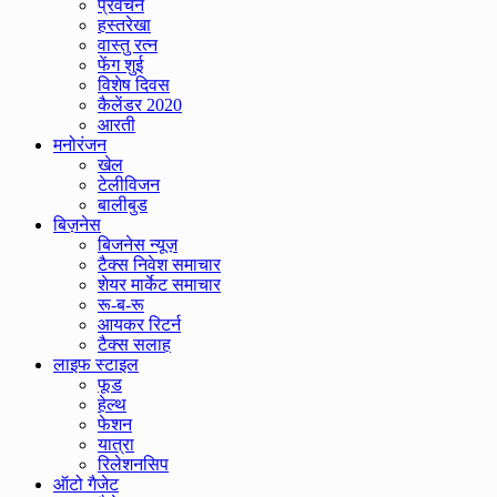
प्रवचन
हस्तरेखा
वास्तु रत्न
फेंग शुई
विशेष दिवस
कैलेंडर 2020
आरती
मनोरंजन
खेल
टेलीविजन
बालीबुड
बिज़नेस
बिजनेस न्यूज़
टैक्स निवेश समाचार
शेयर मार्केट समाचार
रू-ब-रू
आयकर रिटर्न
टैक्स सलाह
लाइफ स्टाइल
फूड
हेल्थ
फेशन
यात्रा
रिलेशनसिप
ऑटो गैजेट