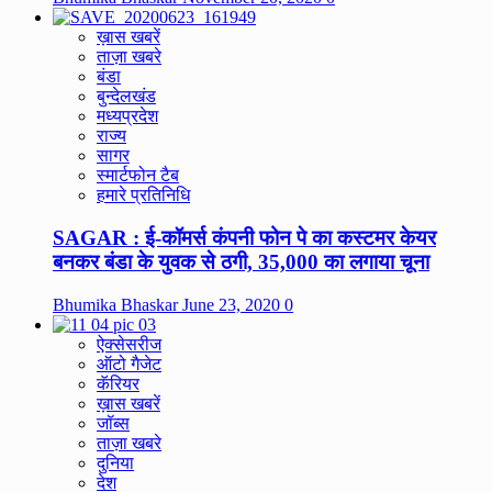
ख़ास खबरें
ताज़ा खबरे
बंडा
बुन्देलखंड
मध्यप्रदेश
राज्य
सागर
स्मार्टफोन टैब
हमारे प्रतिनिधि
SAGAR : ई-कॉमर्स कंपनी फोन पे का कस्टमर केयर
बनकर बंडा के युवक से ठगी, 35,000 का लगाया चूना
Bhumika Bhaskar
June 23, 2020
0
ऐक्सेसरीज
ऑटो गैजेट
कॅरियर
ख़ास खबरें
जॉब्स
ताज़ा खबरे
दुनिया
देश