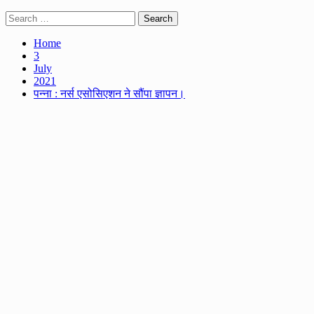
Search
for:
Home
3
July
2021
पन्ना : नर्स एसोसिएशन ने सौंपा ज्ञापन।