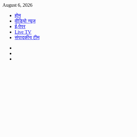
Skip
August 6, 2026
to
होम
content
वीडियो न्यूज
ई-पेपर
Live TV
संपादकीय टीम
Facebook
Twitter
Youtube