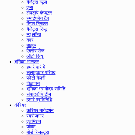
गैजेट्स न्यूज़
एप्स
लैपटॉप कंप्यूटर
स्मार्टफोन टैब
टिप्स ट्रिक्स
गैजेट्स रिव्यू
न्यू लॉन्च
कार
बाइक
ऐक्सेसरीज
ऑटो रिव्यू
भूमिका भास्कर
हमारे बारे मे
सलाहकार परिषद
फोटो गैलरी
विज्ञापन
भूमिका ग्रामोदय समिति
संपादकीय टीम
हमारे प्रतिनिधि
कॅरियर
करियर मार्गदर्शन
स्वरोजगार
एडमिशन
जॉब्स
बोर्ड रिजल्ट्स