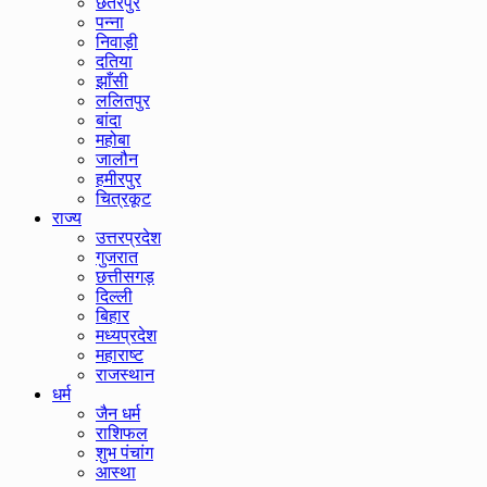
छतरपुर
पन्ना
निवाड़ी
दतिया
झाँसी
ललितपुर
बांदा
महोबा
जालौन
हमीरपुर
चित्रकूट
राज्य
उत्तरप्रदेश
गुजरात
छत्तीसगड़
दिल्ली
बिहार
मध्यप्रदेश
महाराष्ट
राजस्थान
धर्म
जैन धर्म
राशिफल
शुभ पंचांग
आस्था