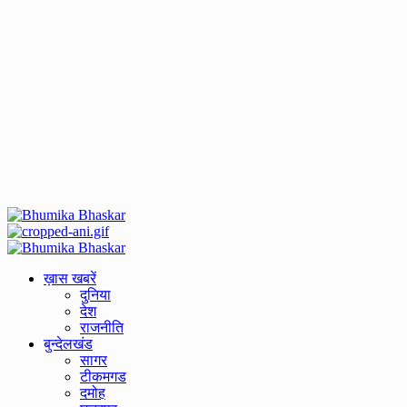
Primary
Menu
ख़ास खबरें
दुनिया
देश
राजनीति
बुन्देलखंड
सागर
टीकमगड
दमोह