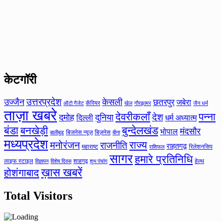
केटगॉरी
उत्तरप्रदेश
उज्जैन
केसली
छतरपुर
जबेरा
कॅरियर
ऑटो गैजेट
खेल
गौरझामर
जैन धर्म
ताज़ा खबरे
देवरीकलाँ
पन्ना
देश
दमोह
दुनिया
दिल्ली
धर्म अध्यात्म
बंडा
बनखेड़ी
बुन्देलखंड
मंदसौर
भोपाल
बिजनेस न्यूज़
बिज़नेस
बीना
बालीबुड
मध्यप्रदेश
मनोरंजन
राज्य
राजनीति
राहतगढ़
महाराष्ट
रिलेशनसिप
राशिफल
सागर
हमारे प्रतिनिधि
लाइफ स्टाइल
शाहगढ़
हेल्थ
विज्ञापन
विशेष दिवस
शुभ पंचांग
ख़ास खबरें
होशंगाबाद
Total Visitors