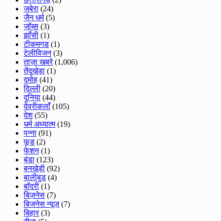
जबेरा
(24)
जैन धर्म
(5)
जॉब्स
(3)
झाँसी
(1)
टीकमगड
(1)
टेलीविजन
(3)
ताज़ा खबरे
(1,006)
तेंदूखेड़ा
(1)
दमोह
(41)
दिल्ली
(20)
दुनिया
(44)
देवरीकलाँ
(105)
देश
(55)
धर्म अध्यात्म
(19)
पन्ना
(91)
फूड
(2)
फेशन
(1)
बंडा
(123)
बनखेड़ी
(92)
बालीबुड
(4)
बाॅदरी
(1)
बिज़नेस
(7)
बिजनेस न्यूज़
(7)
बिहार
(3)