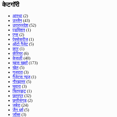
केटगॉरी
आस्था
(2)
उज्जैन
(43)
उत्तरप्रदेश
(52)
एडमिशन
(1)
एप्स
(2)
ऐक्सेसरीज
(1)
ऑटो गैजेट
(5)
कार
(1)
कॅरियर
(6)
केसली
(40)
ख़ास खबरें
(173)
खेल
(5)
गुजरात
(3)
गैजेट्स न्यूज़
(1)
गौरझामर
(5)
घुवारा
(3)
चित्रकूट
(1)
छतरपुर
(32)
छत्तीसगड़
(2)
जबेरा
(24)
जैन धर्म
(5)
जॉब्स
(3)