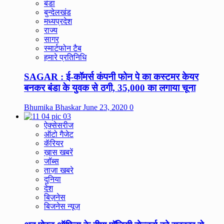
बंडा
बुन्देलखंड
मध्यप्रदेश
राज्य
सागर
स्मार्टफोन टैब
हमारे प्रतिनिधि
SAGAR : ई-कॉमर्स कंपनी फोन पे का कस्टमर केयर
बनकर बंडा के युवक से ठगी, 35,000 का लगाया चूना
Bhumika Bhaskar
June 23, 2020
0
ऐक्सेसरीज
ऑटो गैजेट
कॅरियर
ख़ास खबरें
जॉब्स
ताज़ा खबरे
दुनिया
देश
बिज़नेस
बिजनेस न्यूज़