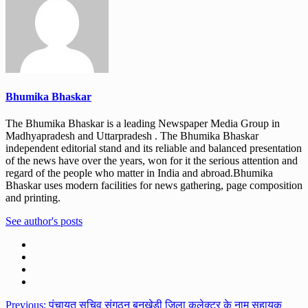
Bhumika Bhaskar
The Bhumika Bhaskar is a leading Newspaper Media Group in
Madhyapradesh and Uttarpradesh . The Bhumika Bhaskar
independent editorial stand and its reliable and balanced presentation
of the news have over the years, won for it the serious attention and
regard of the people who matter in India and abroad.Bhumika
Bhaskar uses modern facilities for news gathering, page composition
and printing.
See author's posts
Post
Previous:
पंचायत सचिव संगठन बनखेड़ी जिला कलेक्टर के नाम सहायक