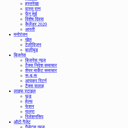
हस्तरेखा
वास्तु रत्न
फेंग शुई
विशेष दिवस
कैलेंडर 2020
आरती
मनोरंजन
खेल
टेलीविजन
बालीबुड
बिज़नेस
बिजनेस न्यूज़
टैक्स निवेश समाचार
शेयर मार्केट समाचार
रू-ब-रू
आयकर रिटर्न
टैक्स सलाह
लाइफ स्टाइल
फूड
हेल्थ
फेशन
यात्रा
रिलेशनसिप
ऑटो गैजेट
गैजेट्स न्यूज़