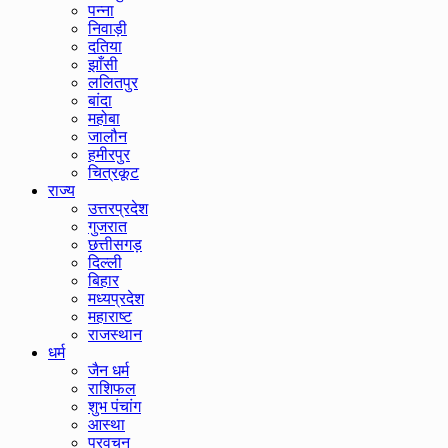
पन्ना
निवाड़ी
दतिया
झाँसी
ललितपुर
बांदा
महोबा
जालौन
हमीरपुर
चित्रकूट
राज्य
उत्तरप्रदेश
गुजरात
छत्तीसगड़
दिल्ली
बिहार
मध्यप्रदेश
महाराष्ट
राजस्थान
धर्म
जैन धर्म
राशिफल
शुभ पंचांग
आस्था
प्रवचन