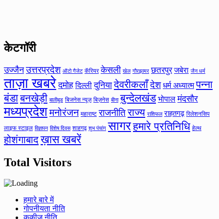
केटगॉरी
उत्तरप्रदेश
उज्जैन
केसली
छतरपुर
जबेरा
कॅरियर
ऑटो गैजेट
खेल
गौरझामर
जैन धर्म
ताज़ा खबरे
देवरीकलाँ
पन्ना
देश
दमोह
दुनिया
दिल्ली
धर्म अध्यात्म
बंडा
बनखेड़ी
बुन्देलखंड
मंदसौर
भोपाल
बिजनेस न्यूज़
बिज़नेस
बीना
बालीबुड
मध्यप्रदेश
मनोरंजन
राज्य
राजनीति
राहतगढ़
महाराष्ट
रिलेशनसिप
राशिफल
सागर
हमारे प्रतिनिधि
लाइफ स्टाइल
शाहगढ़
हेल्थ
विज्ञापन
विशेष दिवस
शुभ पंचांग
ख़ास खबरें
होशंगाबाद
Total Visitors
हमारे बारे में
गोपनीयता नीति
कुकीज नीति