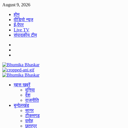
Skip
August 9, 2026
to
होम
content
वीडियो न्यूज
ई-पेपर
Live TV
संपादकीय टीम
Facebook
Twitter
Youtube
Primary
Menu
ख़ास खबरें
दुनिया
देश
राजनीति
बुन्देलखंड
सागर
टीकमगड
दमोह
छतरपुर