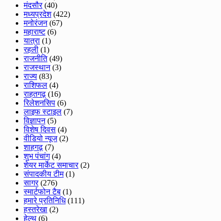
मंदसौर
(40)
मध्यप्रदेश
(422)
मनोरंजन
(67)
महाराष्ट
(6)
यात्रा
(1)
रहली
(1)
राजनीति
(49)
राजस्थान
(3)
राज्य
(83)
राशिफल
(4)
राहतगढ़
(16)
रिलेशनसिप
(6)
लाइफ स्टाइल
(7)
विज्ञापन
(5)
विशेष दिवस
(4)
वीडियो न्यूज
(2)
शाहगढ़
(7)
शुभ पंचांग
(4)
शेयर मार्केट समाचार
(2)
संपादकीय टीम
(1)
सागर
(276)
स्मार्टफोन टैब
(1)
हमारे प्रतिनिधि
(111)
हस्तरेखा
(2)
हेल्थ
(6)