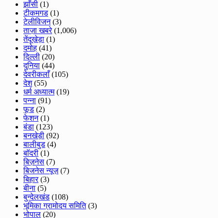
झाँसी
(1)
टीकमगड
(1)
टेलीविजन
(3)
ताज़ा खबरे
(1,006)
तेंदूखेड़ा
(1)
दमोह
(41)
दिल्ली
(20)
दुनिया
(44)
देवरीकलाँ
(105)
देश
(55)
धर्म अध्यात्म
(19)
पन्ना
(91)
फूड
(2)
फेशन
(1)
बंडा
(123)
बनखेड़ी
(92)
बालीबुड
(4)
बाॅदरी
(1)
बिज़नेस
(7)
बिजनेस न्यूज़
(7)
बिहार
(3)
बीना
(5)
बुन्देलखंड
(108)
भूमिका ग्रामोदय समिति
(3)
भोपाल
(20)