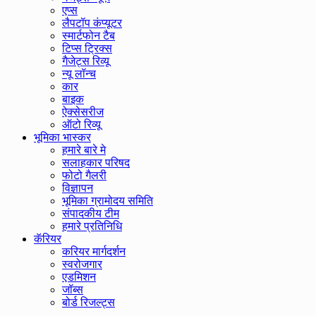
एप्स
लैपटॉप कंप्यूटर
स्मार्टफोन टैब
टिप्स ट्रिक्स
गैजेट्स रिव्यू
न्यू लॉन्च
कार
बाइक
ऐक्सेसरीज
ऑटो रिव्यू
भूमिका भास्कर
हमारे बारे मे
सलाहकार परिषद
फोटो गैलरी
विज्ञापन
भूमिका ग्रामोदय समिति
संपादकीय टीम
हमारे प्रतिनिधि
कॅरियर
करियर मार्गदर्शन
स्वरोजगार
एडमिशन
जॉब्स
बोर्ड रिजल्ट्स