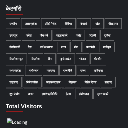
केटगॉरी
उज्जैन
उत्तरप्रदेश
ऑटो गैजेट
कॅरियर
केसली
खेल
गौरझामर
छतरपुर
जबेरा
जैन धर्म
ताज़ा खबरे
दमोह
दिल्ली
दुनिया
देवरीकलाँ
देश
धर्म अध्यात्म
पन्ना
बंडा
बनखेड़ी
बालीबुड
बिजनेस न्यूज़
बिज़नेस
बीना
बुन्देलखंड
भोपाल
मंदसौर
मध्यप्रदेश
मनोरंजन
महाराष्ट
राजनीति
राज्य
राशिफल
राहतगढ़
रिलेशनसिप
लाइफ स्टाइल
विज्ञापन
विशेष दिवस
शाहगढ़
शुभ पंचांग
सागर
हमारे प्रतिनिधि
हेल्थ
होशंगाबाद
ख़ास खबरें
Total Visitors