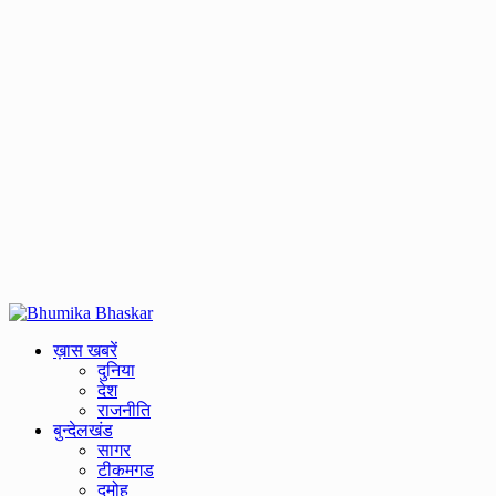
Primary
Menu
ख़ास खबरें
दुनिया
देश
राजनीति
बुन्देलखंड
सागर
टीकमगड
दमोह