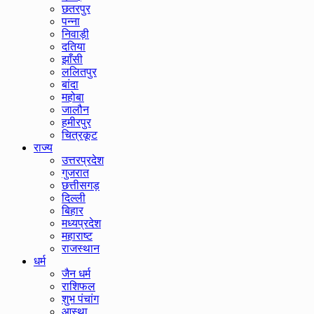
छतरपुर
पन्ना
निवाड़ी
दतिया
झाँसी
ललितपुर
बांदा
महोबा
जालौन
हमीरपुर
चित्रकूट
राज्य
उत्तरप्रदेश
गुजरात
छत्तीसगड़
दिल्ली
बिहार
मध्यप्रदेश
महाराष्ट
राजस्थान
धर्म
जैन धर्म
राशिफल
शुभ पंचांग
आस्था