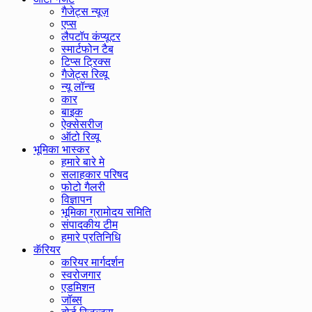
गैजेट्स न्यूज़
एप्स
लैपटॉप कंप्यूटर
स्मार्टफोन टैब
टिप्स ट्रिक्स
गैजेट्स रिव्यू
न्यू लॉन्च
कार
बाइक
ऐक्सेसरीज
ऑटो रिव्यू
भूमिका भास्कर
हमारे बारे मे
सलाहकार परिषद
फोटो गैलरी
विज्ञापन
भूमिका ग्रामोदय समिति
संपादकीय टीम
हमारे प्रतिनिधि
कॅरियर
करियर मार्गदर्शन
स्वरोजगार
एडमिशन
जॉब्स