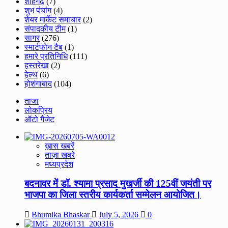
शाहगढ़
(7)
शुभ पंचांग
(4)
शेयर मार्केट समाचार
(2)
संपादकीय टीम
(1)
सागर
(276)
स्मार्टफोन टैब
(1)
हमारे प्रतिनिधि
(111)
हस्तरेखा
(2)
हेल्थ
(6)
होशंगाबाद
(104)
ताजा
लोकप्रिय
ऑटो गैजेट
ख़ास खबरें
ताज़ा खबरे
मध्यप्रदेश
बदनावर में डॉ. श्यामा प्रसाद मुखर्जी की 125वीं जयंती पर
भाजपा का जिला स्तरीय कार्यकर्ता सम्मेलन आयोजित।
Bhumika Bhaskar
July 5, 2026
0