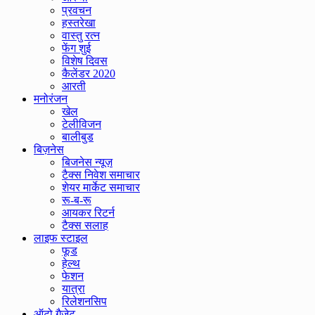
प्रवचन
हस्तरेखा
वास्तु रत्न
फेंग शुई
विशेष दिवस
कैलेंडर 2020
आरती
मनोरंजन
खेल
टेलीविजन
बालीबुड
बिज़नेस
बिजनेस न्यूज़
टैक्स निवेश समाचार
शेयर मार्केट समाचार
रू-ब-रू
आयकर रिटर्न
टैक्स सलाह
लाइफ स्टाइल
फूड
हेल्थ
फेशन
यात्रा
रिलेशनसिप
ऑटो गैजेट