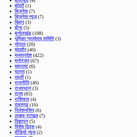
बालीबुड
(4)
बाॅदरी
(1)
बिज़नेस
(7)
बिजनेस न्यूज़
(7)
बिहार
(3)
बीना
(5)
बुन्देलखंड
(108)
भूमिका ग्रामोदय समिति
(3)
भोपाल
(20)
मंदसौर
(40)
मध्यप्रदेश
(422)
मनोरंजन
(67)
महाराष्ट
(6)
यात्रा
(1)
रहली
(1)
राजनीति
(49)
राजस्थान
(3)
राज्य
(83)
राशिफल
(4)
राहतगढ़
(16)
रिलेशनसिप
(6)
लाइफ स्टाइल
(7)
विज्ञापन
(5)
विशेष दिवस
(4)
वीडियो न्यूज
(2)