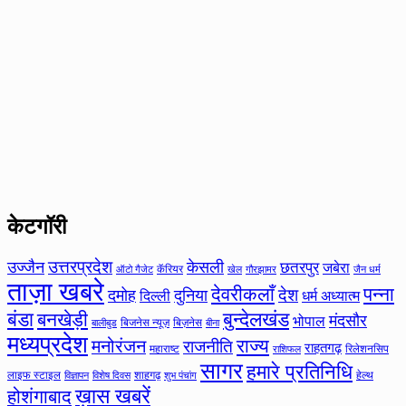
केटगॉरी
उत्तरप्रदेश
उज्जैन
केसली
छतरपुर
जबेरा
कॅरियर
ऑटो गैजेट
खेल
गौरझामर
जैन धर्म
ताज़ा खबरे
देवरीकलाँ
पन्ना
देश
दमोह
दुनिया
दिल्ली
धर्म अध्यात्म
बंडा
बनखेड़ी
बुन्देलखंड
मंदसौर
भोपाल
बिजनेस न्यूज़
बिज़नेस
बीना
बालीबुड
मध्यप्रदेश
मनोरंजन
राज्य
राजनीति
राहतगढ़
महाराष्ट
रिलेशनसिप
राशिफल
सागर
हमारे प्रतिनिधि
लाइफ स्टाइल
शाहगढ़
हेल्थ
विज्ञापन
विशेष दिवस
शुभ पंचांग
ख़ास खबरें
होशंगाबाद