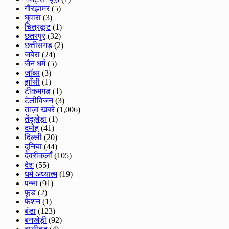
गौरझामर
(5)
घुवारा
(3)
चित्रकूट
(1)
छतरपुर
(32)
छत्तीसगड़
(2)
जबेरा
(24)
जैन धर्म
(5)
जॉब्स
(3)
झाँसी
(1)
टीकमगड
(1)
टेलीविजन
(3)
ताज़ा खबरे
(1,006)
तेंदूखेड़ा
(1)
दमोह
(41)
दिल्ली
(20)
दुनिया
(44)
देवरीकलाँ
(105)
देश
(55)
धर्म अध्यात्म
(19)
पन्ना
(91)
फूड
(2)
फेशन
(1)
बंडा
(123)
बनखेड़ी
(92)