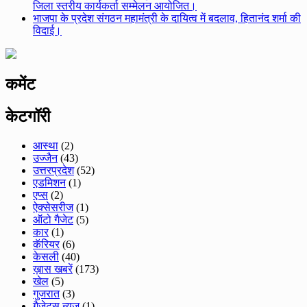
जिला स्तरीय कार्यकर्ता सम्मेलन आयोजित।
भाजपा के प्रदेश संगठन महामंत्री के दायित्व में बदलाव, हितानंद शर्मा की
विदाई।
कमेंट
केटगॉरी
आस्था
(2)
उज्जैन
(43)
उत्तरप्रदेश
(52)
एडमिशन
(1)
एप्स
(2)
ऐक्सेसरीज
(1)
ऑटो गैजेट
(5)
कार
(1)
कॅरियर
(6)
केसली
(40)
ख़ास खबरें
(173)
खेल
(5)
गुजरात
(3)
गैजेट्स न्यूज़
(1)