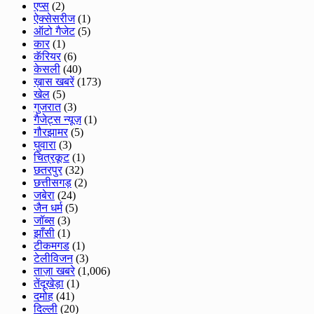
एप्स
(2)
ऐक्सेसरीज
(1)
ऑटो गैजेट
(5)
कार
(1)
कॅरियर
(6)
केसली
(40)
ख़ास खबरें
(173)
खेल
(5)
गुजरात
(3)
गैजेट्स न्यूज़
(1)
गौरझामर
(5)
घुवारा
(3)
चित्रकूट
(1)
छतरपुर
(32)
छत्तीसगड़
(2)
जबेरा
(24)
जैन धर्म
(5)
जॉब्स
(3)
झाँसी
(1)
टीकमगड
(1)
टेलीविजन
(3)
ताज़ा खबरे
(1,006)
तेंदूखेड़ा
(1)
दमोह
(41)
दिल्ली
(20)