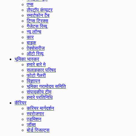
एप्स
लैपटॉप कंप्यूटर
स्मार्टफोन टैब
टिप्स ट्रिक्स
गैजेट्स रिव्यू
न्यू लॉन्च
कार
बाइक
ऐक्सेसरीज
ऑटो रिव्यू
भूमिका भास्कर
हमारे बारे मे
सलाहकार परिषद
फोटो गैलरी
विज्ञापन
भूमिका ग्रामोदय समिति
संपादकीय टीम
हमारे प्रतिनिधि
कॅरियर
करियर मार्गदर्शन
स्वरोजगार
एडमिशन
जॉब्स
बोर्ड रिजल्ट्स