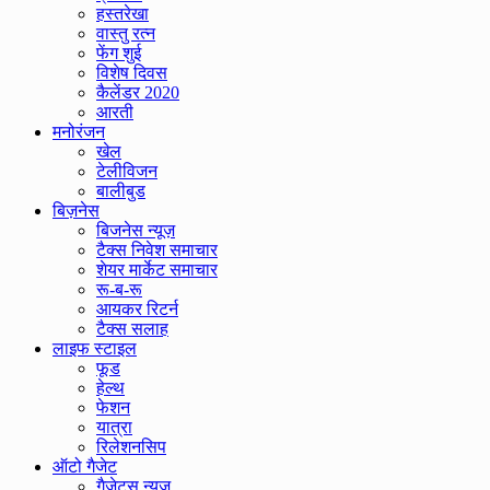
हस्तरेखा
वास्तु रत्न
फेंग शुई
विशेष दिवस
कैलेंडर 2020
आरती
मनोरंजन
खेल
टेलीविजन
बालीबुड
बिज़नेस
बिजनेस न्यूज़
टैक्स निवेश समाचार
शेयर मार्केट समाचार
रू-ब-रू
आयकर रिटर्न
टैक्स सलाह
लाइफ स्टाइल
फूड
हेल्थ
फेशन
यात्रा
रिलेशनसिप
ऑटो गैजेट
गैजेट्स न्यूज़