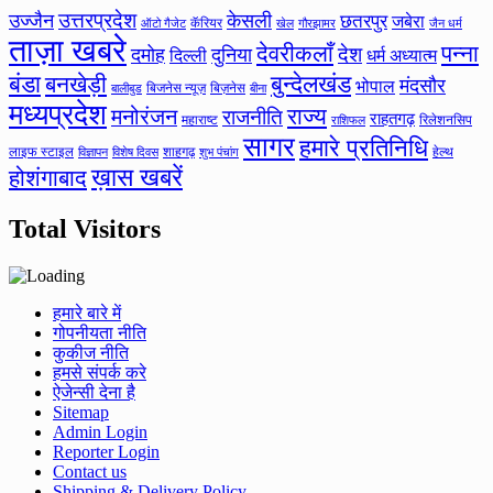
उत्तरप्रदेश
उज्जैन
केसली
छतरपुर
जबेरा
कॅरियर
ऑटो गैजेट
खेल
गौरझामर
जैन धर्म
ताज़ा खबरे
देवरीकलाँ
पन्ना
देश
दमोह
दुनिया
दिल्ली
धर्म अध्यात्म
बंडा
बनखेड़ी
बुन्देलखंड
मंदसौर
भोपाल
बिजनेस न्यूज़
बिज़नेस
बीना
बालीबुड
मध्यप्रदेश
मनोरंजन
राज्य
राजनीति
राहतगढ़
महाराष्ट
रिलेशनसिप
राशिफल
सागर
हमारे प्रतिनिधि
लाइफ स्टाइल
शाहगढ़
हेल्थ
विज्ञापन
विशेष दिवस
शुभ पंचांग
ख़ास खबरें
होशंगाबाद
Total Visitors
हमारे बारे में
गोपनीयता नीति
कुकीज नीति
हमसे संपर्क करे
ऐजेन्सी देना है
Sitemap
Admin Login
Reporter Login
Contact us
Shipping & Delivery Policy