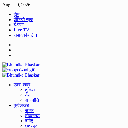
Skip
August 9, 2026
to
होम
content
वीडियो न्यूज
ई-पेपर
Live TV
संपादकीय टीम
Facebook
Twitter
Youtube
Primary
Menu
ख़ास खबरें
दुनिया
देश
राजनीति
बुन्देलखंड
सागर
टीकमगड
दमोह
छतरपुर