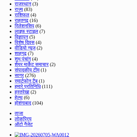
राजस्थान
(3)
राज्य
(83)
राशिफल
(4)
राहतगढ़
(16)
रिलेशनसिप
(6)
लाइफ स्टाइल
(7)
विज्ञापन
(5)
विशेष दिवस
(4)
वीडियो न्यूज
(2)
शाहगढ़
(7)
शुभ पंचांग
(4)
शेयर मार्केट समाचार
(2)
संपादकीय टीम
(1)
सागर
(276)
स्मार्टफोन टैब
(1)
हमारे प्रतिनिधि
(111)
हस्तरेखा
(2)
हेल्थ
(6)
होशंगाबाद
(104)
ताजा
लोकप्रिय
ऑटो गैजेट