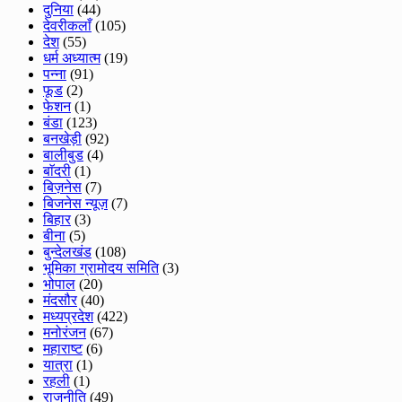
दुनिया
(44)
देवरीकलाँ
(105)
देश
(55)
धर्म अध्यात्म
(19)
पन्ना
(91)
फूड
(2)
फेशन
(1)
बंडा
(123)
बनखेड़ी
(92)
बालीबुड
(4)
बाॅदरी
(1)
बिज़नेस
(7)
बिजनेस न्यूज़
(7)
बिहार
(3)
बीना
(5)
बुन्देलखंड
(108)
भूमिका ग्रामोदय समिति
(3)
भोपाल
(20)
मंदसौर
(40)
मध्यप्रदेश
(422)
मनोरंजन
(67)
महाराष्ट
(6)
यात्रा
(1)
रहली
(1)
राजनीति
(49)