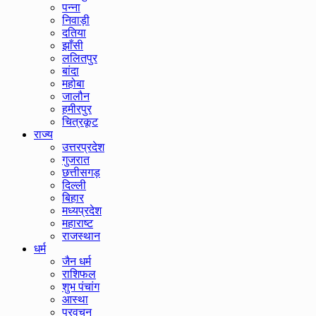
पन्ना
निवाड़ी
दतिया
झाँसी
ललितपुर
बांदा
महोबा
जालौन
हमीरपुर
चित्रकूट
राज्य
उत्तरप्रदेश
गुजरात
छत्तीसगड़
दिल्ली
बिहार
मध्यप्रदेश
महाराष्ट
राजस्थान
धर्म
जैन धर्म
राशिफल
शुभ पंचांग
आस्था
प्रवचन