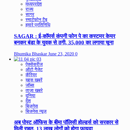
मध्यप्रदेश
राज्य
सागर
स्मार्टफोन टैब
हमारे प्रतिनिधि
SAGAR : ई-कॉमर्स कंपनी फोन पे का कस्टमर केयर
बनकर बंडा के युवक से ठगी, 35,000 का लगाया चूना
Bhumika Bhaskar
June 23, 2020
0
ऐक्सेसरीज
ऑटो गैजेट
कॅरियर
ख़ास खबरें
जॉब्स
ताज़ा खबरे
दुनिया
देश
बिज़नेस
बिजनेस न्यूज़
अब पोस्ट ऑफिस के बीमा पॉलिसी होल्डर्स को सरकार से
मिली राहत, 13 लाख लोगों को होगा फायदा