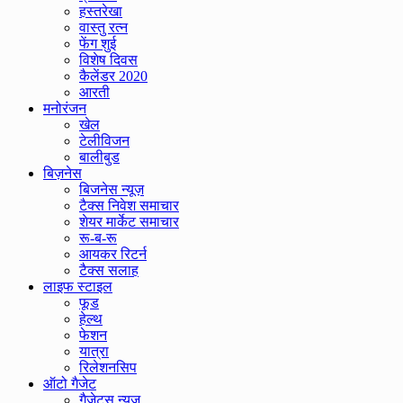
हस्तरेखा
वास्तु रत्न
फेंग शुई
विशेष दिवस
कैलेंडर 2020
आरती
मनोरंजन
खेल
टेलीविजन
बालीबुड
बिज़नेस
बिजनेस न्यूज़
टैक्स निवेश समाचार
शेयर मार्केट समाचार
रू-ब-रू
आयकर रिटर्न
टैक्स सलाह
लाइफ स्टाइल
फूड
हेल्थ
फेशन
यात्रा
रिलेशनसिप
ऑटो गैजेट
गैजेट्स न्यूज़