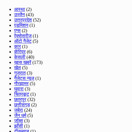
आस्था
(2)
उज्जैन
(43)
उत्तरप्रदेश
(52)
एडमिशन
(1)
एप्स
(2)
ऐक्सेसरीज
(1)
ऑटो गैजेट
(5)
कार
(1)
कॅरियर
(6)
केसली
(40)
ख़ास खबरें
(173)
खेल
(5)
गुजरात
(3)
गैजेट्स न्यूज़
(1)
गौरझामर
(5)
घुवारा
(3)
चित्रकूट
(1)
छतरपुर
(32)
छत्तीसगड़
(2)
जबेरा
(24)
जैन धर्म
(5)
जॉब्स
(3)
झाँसी
(1)
टीकमगड
(1)