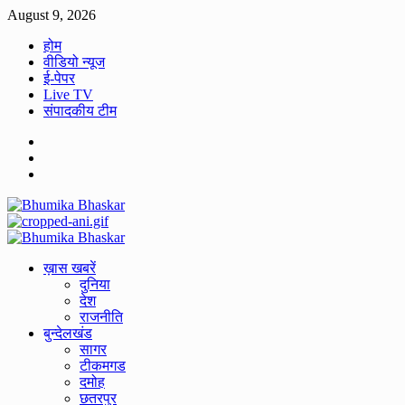
Skip
August 9, 2026
to
होम
content
वीडियो न्यूज
ई-पेपर
Live TV
संपादकीय टीम
Facebook
Twitter
Youtube
Primary
Menu
ख़ास खबरें
दुनिया
देश
राजनीति
बुन्देलखंड
सागर
टीकमगड
दमोह
छतरपुर