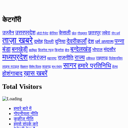
केटगॉरी
उत्तरप्रदेश
उज्जैन
केसली
छतरपुर
जबेरा
कॅरियर
ऑटो गैजेट
खेल
गौरझामर
जैन धर्म
ताज़ा खबरे
देवरीकलाँ
पन्ना
देश
दमोह
दुनिया
दिल्ली
धर्म अध्यात्म
बंडा
बनखेड़ी
बुन्देलखंड
मंदसौर
भोपाल
बिजनेस न्यूज़
बिज़नेस
बीना
बालीबुड
मध्यप्रदेश
मनोरंजन
राज्य
राजनीति
राहतगढ़
महाराष्ट
रिलेशनसिप
राशिफल
सागर
हमारे प्रतिनिधि
लाइफ स्टाइल
शाहगढ़
हेल्थ
विज्ञापन
विशेष दिवस
शुभ पंचांग
ख़ास खबरें
होशंगाबाद
Total Visitors
हमारे बारे में
गोपनीयता नीति
कुकीज नीति
हमसे संपर्क करे