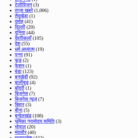
टेलीविजन
(3)
ताज़ा खबरे
(1,006)
तेंदूखेड़ा
(1)
दमोह
(41)
दिल्ली
(20)
दुनिया
(44)
देवरीकलाँ
(105)
देश
(55)
धर्म अध्यात्म
(19)
पन्ना
(91)
फूड
(2)
फेशन
(1)
बंडा
(123)
बनखेड़ी
(92)
बालीबुड
(4)
बाॅदरी
(1)
बिज़नेस
(7)
बिजनेस न्यूज़
(7)
बिहार
(3)
बीना
(5)
बुन्देलखंड
(108)
भूमिका ग्रामोदय समिति
(3)
भोपाल
(20)
मंदसौर
(40)
मध्यप्रदेश
(422)