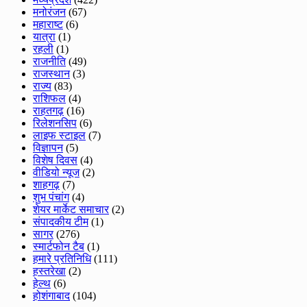
मनोरंजन
(67)
महाराष्ट
(6)
यात्रा
(1)
रहली
(1)
राजनीति
(49)
राजस्थान
(3)
राज्य
(83)
राशिफल
(4)
राहतगढ़
(16)
रिलेशनसिप
(6)
लाइफ स्टाइल
(7)
विज्ञापन
(5)
विशेष दिवस
(4)
वीडियो न्यूज
(2)
शाहगढ़
(7)
शुभ पंचांग
(4)
शेयर मार्केट समाचार
(2)
संपादकीय टीम
(1)
सागर
(276)
स्मार्टफोन टैब
(1)
हमारे प्रतिनिधि
(111)
हस्तरेखा
(2)
हेल्थ
(6)
होशंगाबाद
(104)