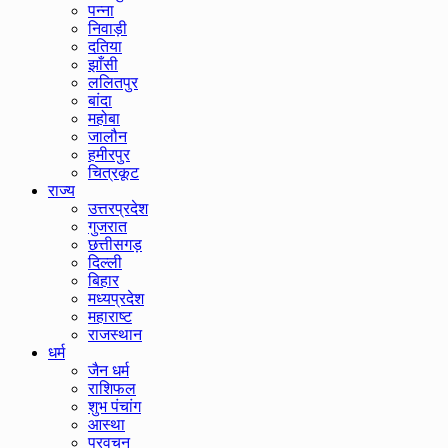
पन्ना
निवाड़ी
दतिया
झाँसी
ललितपुर
बांदा
महोबा
जालौन
हमीरपुर
चित्रकूट
राज्य
उत्तरप्रदेश
गुजरात
छत्तीसगड़
दिल्ली
बिहार
मध्यप्रदेश
महाराष्ट
राजस्थान
धर्म
जैन धर्म
राशिफल
शुभ पंचांग
आस्था
प्रवचन