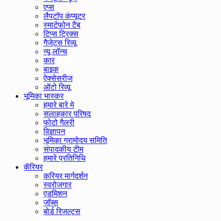
एप्स
लैपटॉप कंप्यूटर
स्मार्टफोन टैब
टिप्स ट्रिक्स
गैजेट्स रिव्यू
न्यू लॉन्च
कार
बाइक
ऐक्सेसरीज
ऑटो रिव्यू
भूमिका भास्कर
हमारे बारे मे
सलाहकार परिषद
फोटो गैलरी
विज्ञापन
भूमिका ग्रामोदय समिति
संपादकीय टीम
हमारे प्रतिनिधि
कॅरियर
करियर मार्गदर्शन
स्वरोजगार
एडमिशन
जॉब्स
बोर्ड रिजल्ट्स