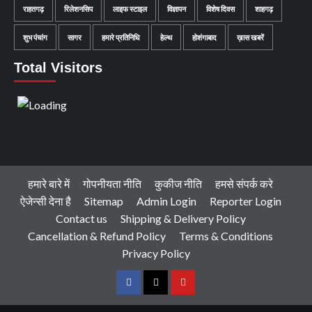
राहतगढ़
रिलेशनसिप
लाइफ स्टाइल
विज्ञापन
विशेष दिवस
शाहगढ़
शुभ पंचांग
सागर
हमारे प्रतिनिधि
हेल्थ
होशंगाबाद
ख़ास खबरें
Total Visitors
हमारे बारे में
गोपनीयता नीति
कुकीज नीति
हमसे संपर्क करे
ऐजेन्सी देना है
Sitemap
Admin Login
Reporter Login
Contact us
Shipping & Delivery Policy
Cancellation & Refund Policy
Terms & Conditions
Privacy Policy
Facebook
Twitter
Youtube