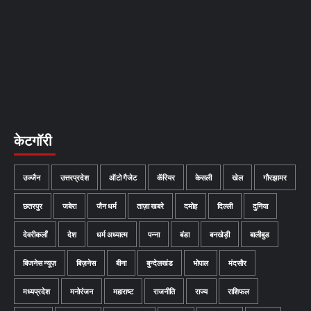
केटगॉरी
उज्जैन
उत्तरप्रदेश
ऑटो गैजेट
कॅरियर
केसली
खेल
गौरझामर
छतरपुर
जबेरा
जैन धर्म
ताज़ा खबरे
दमोह
दिल्ली
दुनिया
देवरीकलाँ
देश
धर्म अध्यात्म
पन्ना
बंडा
बनखेड़ी
बालीबुड
बिजनेस न्यूज़
बिज़नेस
बीना
बुन्देलखंड
भोपाल
मंदसौर
मध्यप्रदेश
मनोरंजन
महाराष्ट
राजनीति
राज्य
राशिफल