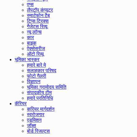
एप्स
लैपटॉप कंप्यूटर
स्मार्टफोन टैब
टिप्स ट्रिक्स
गैजेट्स रिव्यू
न्यू लॉन्च
कार
बाइक
ऐक्सेसरीज
ऑटो रिव्यू
भूमिका भास्कर
हमारे बारे मे
सलाहकार परिषद
फोटो गैलरी
विज्ञापन
भूमिका ग्रामोदय समिति
संपादकीय टीम
हमारे प्रतिनिधि
कॅरियर
करियर मार्गदर्शन
स्वरोजगार
एडमिशन
जॉब्स
बोर्ड रिजल्ट्स