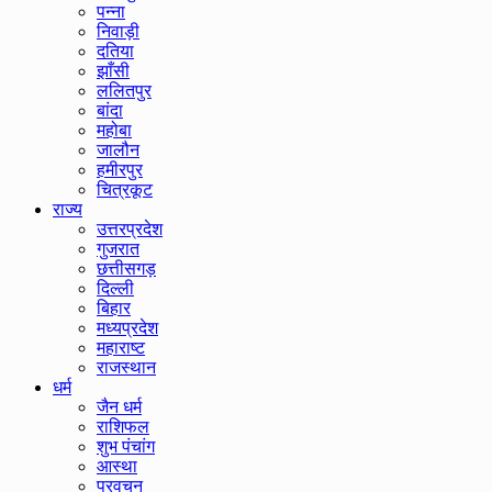
पन्ना
निवाड़ी
दतिया
झाँसी
ललितपुर
बांदा
महोबा
जालौन
हमीरपुर
चित्रकूट
राज्य
उत्तरप्रदेश
गुजरात
छत्तीसगड़
दिल्ली
बिहार
मध्यप्रदेश
महाराष्ट
राजस्थान
धर्म
जैन धर्म
राशिफल
शुभ पंचांग
आस्था
प्रवचन