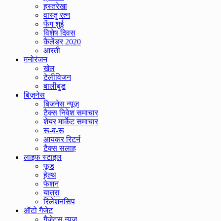
हस्तरेखा
वास्तु रत्न
फेंग शुई
विशेष दिवस
कैलेंडर 2020
आरती
मनोरंजन
खेल
टेलीविजन
बालीबुड
बिज़नेस
बिजनेस न्यूज़
टैक्स निवेश समाचार
शेयर मार्केट समाचार
रू-ब-रू
आयकर रिटर्न
टैक्स सलाह
लाइफ स्टाइल
फूड
हेल्थ
फेशन
यात्रा
रिलेशनसिप
ऑटो गैजेट
गैजेट्स न्यूज़