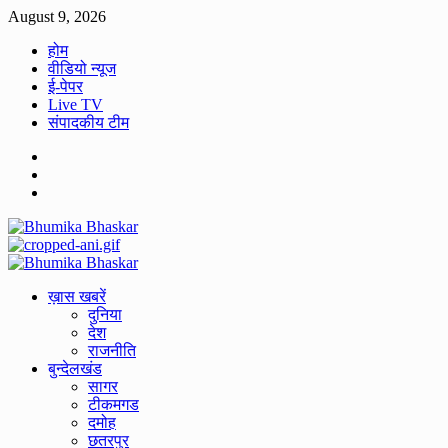
Skip
August 9, 2026
to
होम
content
वीडियो न्यूज
ई-पेपर
Live TV
संपादकीय टीम
Facebook
Twitter
Youtube
Primary
Menu
ख़ास खबरें
दुनिया
देश
राजनीति
बुन्देलखंड
सागर
टीकमगड
दमोह
छतरपुर