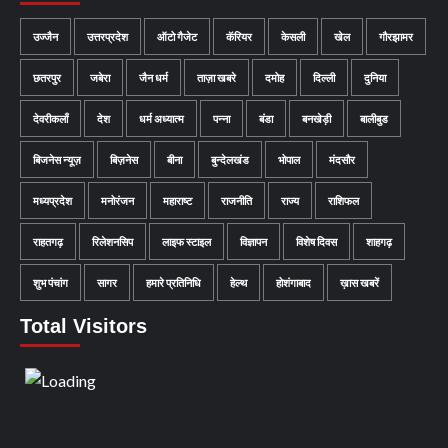
उज्जैन
उत्तरप्रदेश
ऑटो गैजेट
कॅरियर
केसली
खेल
गौरझामर
छतरपुर
जबेरा
जैन धर्म
ताज़ा खबरे
दमोह
दिल्ली
दुनिया
देवरीकलाँ
देश
धर्म अध्यात्म
पन्ना
बंडा
बनखेड़ी
बालीबुड
बिजनेस न्यूज़
बिज़नेस
बीना
बुन्देलखंड
भोपाल
मंदसौर
मध्यप्रदेश
मनोरंजन
महाराष्ट
राजनीति
राज्य
राशिफल
राहतगढ़
रिलेशनसिप
लाइफ स्टाइल
विज्ञापन
विशेष दिवस
शाहगढ़
शुभ पंचांग
सागर
हमारे प्रतिनिधि
हेल्थ
होशंगाबाद
ख़ास खबरें
Total Visitors