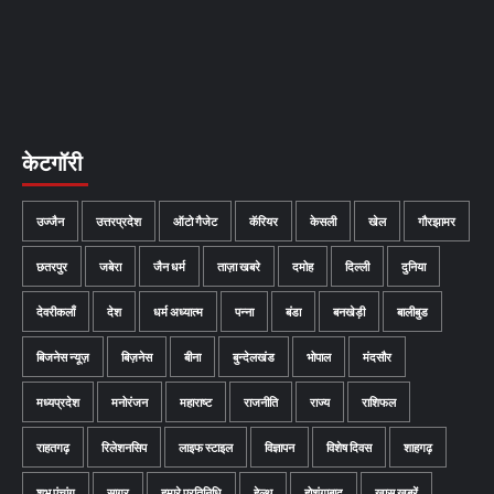
केटगॉरी
उज्जैन
उत्तरप्रदेश
ऑटो गैजेट
कॅरियर
केसली
खेल
गौरझामर
छतरपुर
जबेरा
जैन धर्म
ताज़ा खबरे
दमोह
दिल्ली
दुनिया
देवरीकलाँ
देश
धर्म अध्यात्म
पन्ना
बंडा
बनखेड़ी
बालीबुड
बिजनेस न्यूज़
बिज़नेस
बीना
बुन्देलखंड
भोपाल
मंदसौर
मध्यप्रदेश
मनोरंजन
महाराष्ट
राजनीति
राज्य
राशिफल
राहतगढ़
रिलेशनसिप
लाइफ स्टाइल
विज्ञापन
विशेष दिवस
शाहगढ़
शुभ पंचांग
सागर
हमारे प्रतिनिधि
हेल्थ
होशंगाबाद
ख़ास खबरें