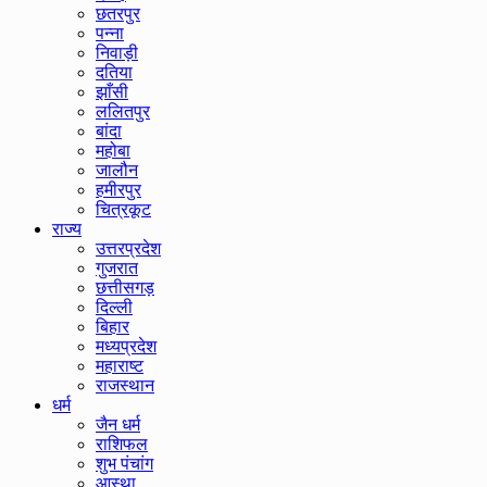
छतरपुर
पन्ना
निवाड़ी
दतिया
झाँसी
ललितपुर
बांदा
महोबा
जालौन
हमीरपुर
चित्रकूट
राज्य
उत्तरप्रदेश
गुजरात
छत्तीसगड़
दिल्ली
बिहार
मध्यप्रदेश
महाराष्ट
राजस्थान
धर्म
जैन धर्म
राशिफल
शुभ पंचांग
आस्था