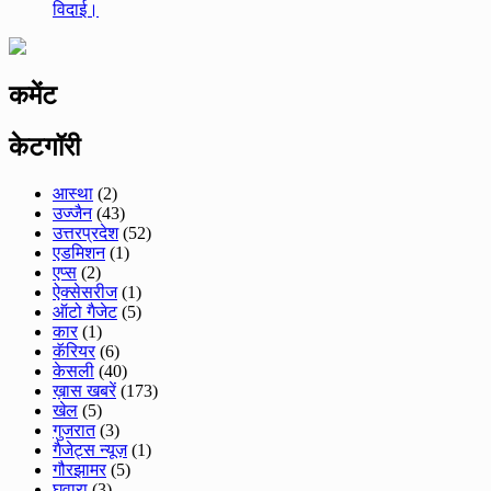
विदाई।
कमेंट
केटगॉरी
आस्था
(2)
उज्जैन
(43)
उत्तरप्रदेश
(52)
एडमिशन
(1)
एप्स
(2)
ऐक्सेसरीज
(1)
ऑटो गैजेट
(5)
कार
(1)
कॅरियर
(6)
केसली
(40)
ख़ास खबरें
(173)
खेल
(5)
गुजरात
(3)
गैजेट्स न्यूज़
(1)
गौरझामर
(5)
घुवारा
(3)