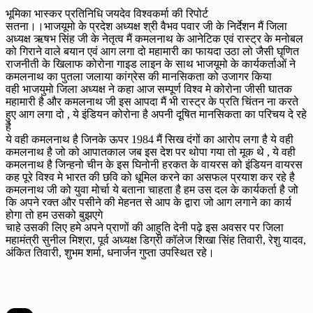
भूमिका भास्कर प्रतिनिधि जयदेव विश्वकर्मा की रिपोर्ट
सतना।।भाजयूमो के प्रदेश अध्यक्ष श्री वैभव पवार जी के निर्देशन मैं जिला
अध्यक्ष ऋषभ सिंह जी के नेतृत्व मैं कमलनाथ के आनेटिक एवं रास्ट्र के मनोबल
को गिराने वाले बयान एवं आग लगा दो महामारी का फायदा उठा लो जैसी घृणित
राजनीती के खिलाफ कोरोना गाइड लाइन के साथ भाजयूमो के कार्यकर्ताओं ने
कमलनाथ का पुतला जलाया कांग्रेस की मानसिकता को उजागर किया
वही भाजयुमो जिला अध्यक्ष ने कहा आज सम्पूर्ण विश्व मे कोरोना जीसी घातक
महामारी है और कमलनाथ जी इस आपदा मैं भी रास्ट्र के प्रति चिंतन ना करते
हुए आग लगा दो , ये इंडियन कोरोना है अपनी दूषित मानसिकता का परिचय दे रहे
है
ये वही कमलनाथ है जिनके ऊपर 1984 मैं सिख दंगों का आरोप लगा है ये वही
कमलनाथ है जो को आपातकाल जब इस देश पर थोपा गया तो मूक थे , ये वही
कमलनाथ है जिन्हनो चीन के इस घिनोनी हरकत के वायरस को इंडियन वायरस
कह पूरे विश्व मे भारत की छवि को धूमिल करने का असफल प्रयाश कर रहे है
कमलनाथ जी को युवा मोर्चा ये बताना चाहता है हम उस दल के कार्यकर्ता है जो
कि अपने रक्त और पसीने की मेहनत से आप के द्वारा जो आग लगाने का कार्य
होगा तो हम उसको बुझएगे
चाहे उसकी लिए हमे अपने प्राणों की आहुति देनी पढ़े इस अवसर पर जिला
महामंत्री सुनील मिश्रा, पूर्व अध्यक्ष डिग्री कॉलेज शिखा सिंह तिवारी, रेशु यादव,
अंकित तिवारी, शुभम शर्मा, धनार्जन गुप्ता उपस्थित रहे।