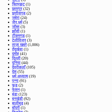
चित्रकूट
(1)
छतरपुर
(32)
छत्तीसगड़
(2)
जबेरा
(24)
जैन धर्म
(5)
जॉब्स
(3)
झाँसी
(1)
टीकमगड
(1)
टेलीविजन
(3)
ताज़ा खबरे
(1,006)
तेंदूखेड़ा
(1)
दमोह
(41)
दिल्ली
(20)
दुनिया
(44)
देवरीकलाँ
(105)
देश
(55)
धर्म अध्यात्म
(19)
पन्ना
(91)
फूड
(2)
फेशन
(1)
बंडा
(123)
बनखेड़ी
(92)
बालीबुड
(4)
बाॅदरी
(1)