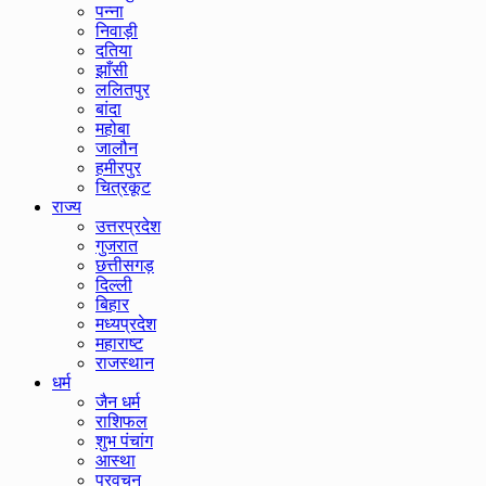
पन्ना
निवाड़ी
दतिया
झाँसी
ललितपुर
बांदा
महोबा
जालौन
हमीरपुर
चित्रकूट
राज्य
उत्तरप्रदेश
गुजरात
छत्तीसगड़
दिल्ली
बिहार
मध्यप्रदेश
महाराष्ट
राजस्थान
धर्म
जैन धर्म
राशिफल
शुभ पंचांग
आस्था
प्रवचन