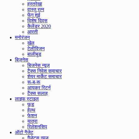
हस्तरेखा
वास्तु रत्न
फेंग शुई
विशेष दिवस
कैलेंडर 2020
आरती
मनोरंजन
खेल
टेलीविजन
बालीबुड
बिज़नेस
बिजनेस न्यूज़
टैक्स निवेश समाचार
शेयर मार्केट समाचार
रू-ब-रू
आयकर रिटर्न
टैक्स सलाह
लाइफ स्टाइल
फूड
हेल्थ
फेशन
यात्रा
रिलेशनसिप
ऑटो गैजेट
गैजेट्स न्यूज़