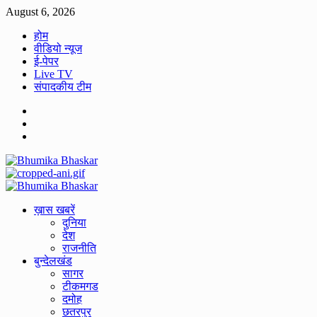
Skip
August 6, 2026
to
होम
content
वीडियो न्यूज
ई-पेपर
Live TV
संपादकीय टीम
Facebook
Twitter
Youtube
Primary
Menu
ख़ास खबरें
दुनिया
देश
राजनीति
बुन्देलखंड
सागर
टीकमगड
दमोह
छतरपुर