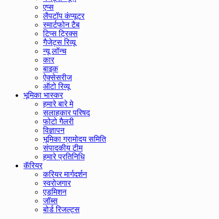
एप्स
लैपटॉप कंप्यूटर
स्मार्टफोन टैब
टिप्स ट्रिक्स
गैजेट्स रिव्यू
न्यू लॉन्च
कार
बाइक
ऐक्सेसरीज
ऑटो रिव्यू
भूमिका भास्कर
हमारे बारे मे
सलाहकार परिषद
फोटो गैलरी
विज्ञापन
भूमिका ग्रामोदय समिति
संपादकीय टीम
हमारे प्रतिनिधि
कॅरियर
करियर मार्गदर्शन
स्वरोजगार
एडमिशन
जॉब्स
बोर्ड रिजल्ट्स