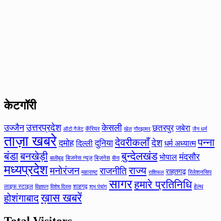
केटगॉरी
उत्तरप्रदेश
उज्जैन
केसली
छतरपुर
जबेरा
कॅरियर
ऑटो गैजेट
खेल
गौरझामर
जैन धर्म
ताज़ा खबरे
देवरीकलाँ
पन्ना
देश
दमोह
दुनिया
दिल्ली
धर्म अध्यात्म
बंडा
बनखेड़ी
बुन्देलखंड
मंदसौर
भोपाल
बिजनेस न्यूज़
बिज़नेस
बीना
बालीबुड
मध्यप्रदेश
मनोरंजन
राज्य
राजनीति
राहतगढ़
महाराष्ट
रिलेशनसिप
राशिफल
सागर
हमारे प्रतिनिधि
लाइफ स्टाइल
शाहगढ़
हेल्थ
विज्ञापन
विशेष दिवस
शुभ पंचांग
ख़ास खबरें
होशंगाबाद