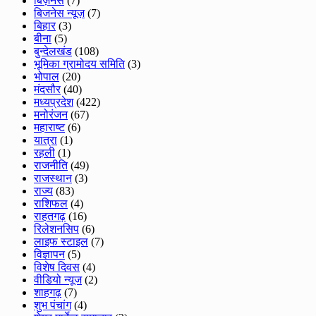
बिज़नेस
(7)
बिजनेस न्यूज़
(7)
बिहार
(3)
बीना
(5)
बुन्देलखंड
(108)
भूमिका ग्रामोदय समिति
(3)
भोपाल
(20)
मंदसौर
(40)
मध्यप्रदेश
(422)
मनोरंजन
(67)
महाराष्ट
(6)
यात्रा
(1)
रहली
(1)
राजनीति
(49)
राजस्थान
(3)
राज्य
(83)
राशिफल
(4)
राहतगढ़
(16)
रिलेशनसिप
(6)
लाइफ स्टाइल
(7)
विज्ञापन
(5)
विशेष दिवस
(4)
वीडियो न्यूज
(2)
शाहगढ़
(7)
शुभ पंचांग
(4)