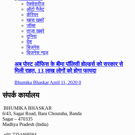
ऐक्सेसरीज
ऑटो गैजेट
कॅरियर
ख़ास खबरें
जॉब्स
ताज़ा खबरे
दुनिया
देश
बिज़नेस
बिजनेस न्यूज़
अब पोस्ट ऑफिस के बीमा पॉलिसी होल्डर्स को सरकार से
मिली राहत, 13 लाख लोगों को होगा फायदा
Bhumika Bhaskar
April 11, 2020
0
संपर्क कार्यालय
BHUMIKA BHASKAR
6/43, Sagar Road, Bara Chouraha, Banda
Sagar – 470335
Madhya Pradesh (India)
+91 7354469594