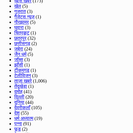
ख़ास खबरें
(173)
खेल
(5)
गुजरात
(3)
गैजेट्स न्यूज़
(1)
गौरझामर
(5)
घुवारा
(3)
चित्रकूट
(1)
छतरपुर
(32)
छत्तीसगड़
(2)
जबेरा
(24)
जैन धर्म
(5)
जॉब्स
(3)
झाँसी
(1)
टीकमगड
(1)
टेलीविजन
(3)
ताज़ा खबरे
(1,006)
तेंदूखेड़ा
(1)
दमोह
(41)
दिल्ली
(20)
दुनिया
(44)
देवरीकलाँ
(105)
देश
(55)
धर्म अध्यात्म
(19)
पन्ना
(91)
फूड
(2)