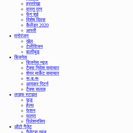
हस्तरेखा
वास्तु रत्न
फेंग शुई
विशेष दिवस
कैलेंडर 2020
आरती
मनोरंजन
खेल
टेलीविजन
बालीबुड
बिज़नेस
बिजनेस न्यूज़
टैक्स निवेश समाचार
शेयर मार्केट समाचार
रू-ब-रू
आयकर रिटर्न
टैक्स सलाह
लाइफ स्टाइल
फूड
हेल्थ
फेशन
यात्रा
रिलेशनसिप
ऑटो गैजेट
गैजेट्स न्यूज़