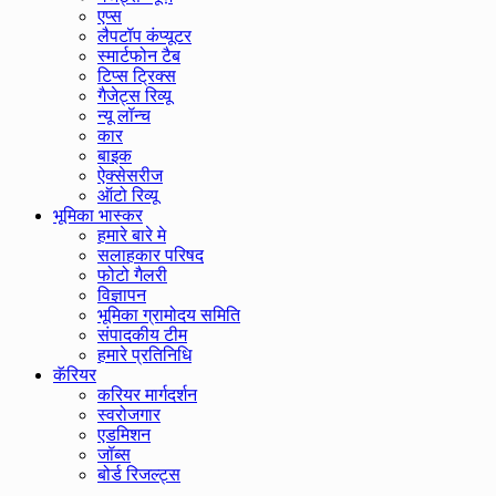
एप्स
लैपटॉप कंप्यूटर
स्मार्टफोन टैब
टिप्स ट्रिक्स
गैजेट्स रिव्यू
न्यू लॉन्च
कार
बाइक
ऐक्सेसरीज
ऑटो रिव्यू
भूमिका भास्कर
हमारे बारे मे
सलाहकार परिषद
फोटो गैलरी
विज्ञापन
भूमिका ग्रामोदय समिति
संपादकीय टीम
हमारे प्रतिनिधि
कॅरियर
करियर मार्गदर्शन
स्वरोजगार
एडमिशन
जॉब्स
बोर्ड रिजल्ट्स