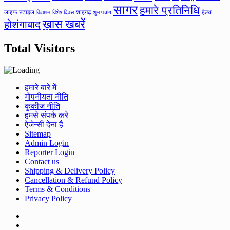
सागर
हमारे प्रतिनिधि
लाइफ स्टाइल
शाहगढ़
हेल्थ
विज्ञापन
विशेष दिवस
शुभ पंचांग
ख़ास खबरें
होशंगाबाद
Total Visitors
हमारे बारे में
गोपनीयता नीति
कुकीज नीति
हमसे संपर्क करे
ऐजेन्सी देना है
Sitemap
Admin Login
Reporter Login
Contact us
Shipping & Delivery Policy
Cancellation & Refund Policy
Terms & Conditions
Privacy Policy
Facebook
Twitter