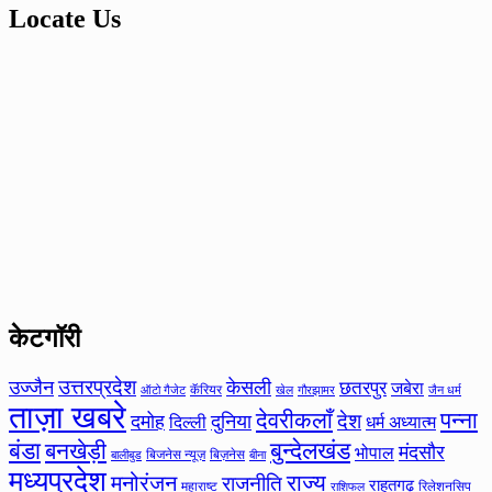
Locate Us
केटगॉरी
उत्तरप्रदेश
उज्जैन
केसली
छतरपुर
जबेरा
कॅरियर
ऑटो गैजेट
खेल
गौरझामर
जैन धर्म
ताज़ा खबरे
देवरीकलाँ
पन्ना
देश
दमोह
दुनिया
दिल्ली
धर्म अध्यात्म
बंडा
बनखेड़ी
बुन्देलखंड
मंदसौर
भोपाल
बिजनेस न्यूज़
बिज़नेस
बीना
बालीबुड
मध्यप्रदेश
मनोरंजन
राज्य
राजनीति
राहतगढ़
महाराष्ट
रिलेशनसिप
राशिफल