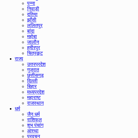
पन्ना
निवाड़ी
दतिया
झाँसी
ललितपुर
बांदा
महोबा
जालौन
हमीरपुर
चित्रकूट
राज्य
उत्तरप्रदेश
गुजरात
छत्तीसगड़
दिल्ली
बिहार
मध्यप्रदेश
महाराष्ट
राजस्थान
धर्म
जैन धर्म
राशिफल
शुभ पंचांग
आस्था
प्रवचन