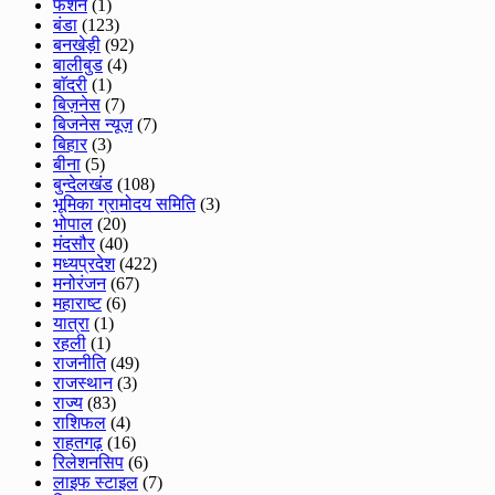
फेशन
(1)
बंडा
(123)
बनखेड़ी
(92)
बालीबुड
(4)
बाॅदरी
(1)
बिज़नेस
(7)
बिजनेस न्यूज़
(7)
बिहार
(3)
बीना
(5)
बुन्देलखंड
(108)
भूमिका ग्रामोदय समिति
(3)
भोपाल
(20)
मंदसौर
(40)
मध्यप्रदेश
(422)
मनोरंजन
(67)
महाराष्ट
(6)
यात्रा
(1)
रहली
(1)
राजनीति
(49)
राजस्थान
(3)
राज्य
(83)
राशिफल
(4)
राहतगढ़
(16)
रिलेशनसिप
(6)
लाइफ स्टाइल
(7)