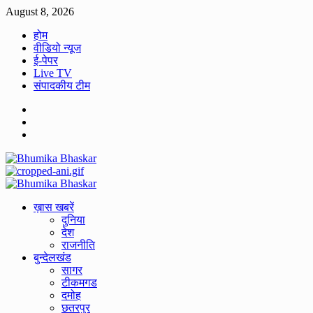
Skip
August 8, 2026
to
होम
content
वीडियो न्यूज
ई-पेपर
Live TV
संपादकीय टीम
Facebook
Twitter
Youtube
Primary
Menu
ख़ास खबरें
दुनिया
देश
राजनीति
बुन्देलखंड
सागर
टीकमगड
दमोह
छतरपुर