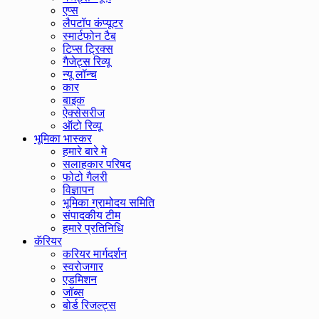
एप्स
लैपटॉप कंप्यूटर
स्मार्टफोन टैब
टिप्स ट्रिक्स
गैजेट्स रिव्यू
न्यू लॉन्च
कार
बाइक
ऐक्सेसरीज
ऑटो रिव्यू
भूमिका भास्कर
हमारे बारे मे
सलाहकार परिषद
फोटो गैलरी
विज्ञापन
भूमिका ग्रामोदय समिति
संपादकीय टीम
हमारे प्रतिनिधि
कॅरियर
करियर मार्गदर्शन
स्वरोजगार
एडमिशन
जॉब्स
बोर्ड रिजल्ट्स