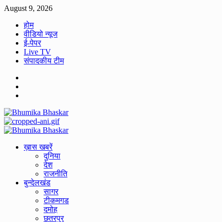
Skip
August 9, 2026
to
होम
content
वीडियो न्यूज
ई-पेपर
Live TV
संपादकीय टीम
Facebook
Twitter
Youtube
Primary
Menu
ख़ास खबरें
दुनिया
देश
राजनीति
बुन्देलखंड
सागर
टीकमगड
दमोह
छतरपुर