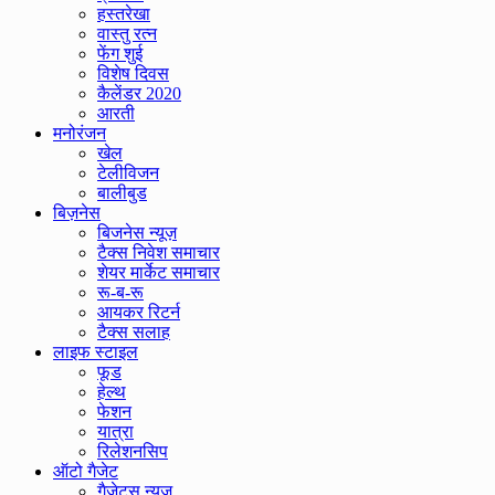
हस्तरेखा
वास्तु रत्न
फेंग शुई
विशेष दिवस
कैलेंडर 2020
आरती
मनोरंजन
खेल
टेलीविजन
बालीबुड
बिज़नेस
बिजनेस न्यूज़
टैक्स निवेश समाचार
शेयर मार्केट समाचार
रू-ब-रू
आयकर रिटर्न
टैक्स सलाह
लाइफ स्टाइल
फूड
हेल्थ
फेशन
यात्रा
रिलेशनसिप
ऑटो गैजेट
गैजेट्स न्यूज़