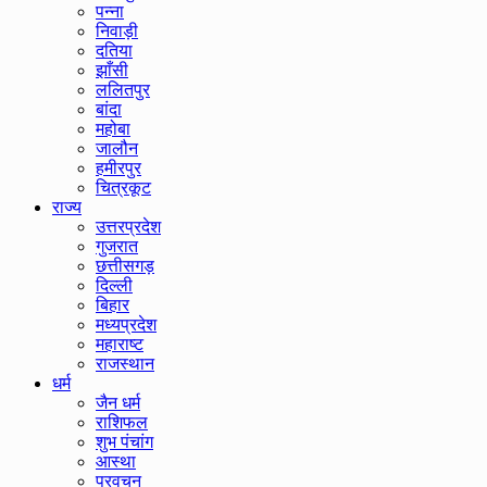
पन्ना
निवाड़ी
दतिया
झाँसी
ललितपुर
बांदा
महोबा
जालौन
हमीरपुर
चित्रकूट
राज्य
उत्तरप्रदेश
गुजरात
छत्तीसगड़
दिल्ली
बिहार
मध्यप्रदेश
महाराष्ट
राजस्थान
धर्म
जैन धर्म
राशिफल
शुभ पंचांग
आस्था
प्रवचन