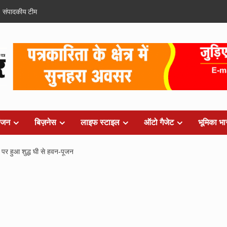
संपादकीय टीम
ंजन
बिज़नेस
लाइफ स्टाइल
ऑटो गैजेट
भूमिका भा
न पर हुआ शुद्ध घी से हवन-पूजन