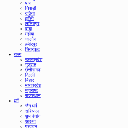
पन्ना
निवाड़ी
दतिया
झाँसी
ललितपुर
बांदा
महोबा
जालौन
हमीरपुर
चित्रकूट
राज्य
उत्तरप्रदेश
गुजरात
छत्तीसगड़
दिल्ली
बिहार
मध्यप्रदेश
महाराष्ट
राजस्थान
धर्म
जैन धर्म
राशिफल
शुभ पंचांग
आस्था
प्रवचन