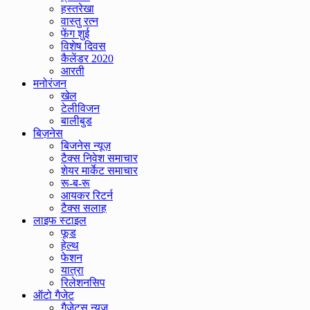
हस्तरेखा
वास्तु रत्न
फेंग शुई
विशेष दिवस
कैलेंडर 2020
आरती
मनोरंजन
खेल
टेलीविजन
बालीबुड
बिज़नेस
बिजनेस न्यूज़
टैक्स निवेश समाचार
शेयर मार्केट समाचार
रू-ब-रू
आयकर रिटर्न
टैक्स सलाह
लाइफ स्टाइल
फूड
हेल्थ
फेशन
यात्रा
रिलेशनसिप
ऑटो गैजेट
गैजेट्स न्यूज़