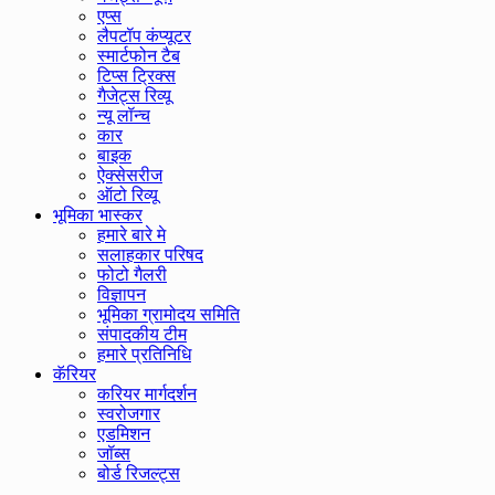
एप्स
लैपटॉप कंप्यूटर
स्मार्टफोन टैब
टिप्स ट्रिक्स
गैजेट्स रिव्यू
न्यू लॉन्च
कार
बाइक
ऐक्सेसरीज
ऑटो रिव्यू
भूमिका भास्कर
हमारे बारे मे
सलाहकार परिषद
फोटो गैलरी
विज्ञापन
भूमिका ग्रामोदय समिति
संपादकीय टीम
हमारे प्रतिनिधि
कॅरियर
करियर मार्गदर्शन
स्वरोजगार
एडमिशन
जॉब्स
बोर्ड रिजल्ट्स