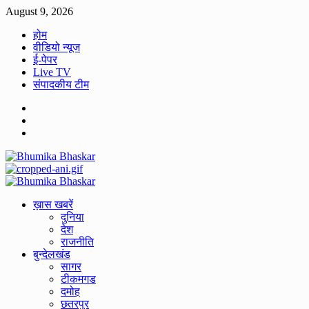
Skip
August 9, 2026
to
होम
content
वीडियो न्यूज
ई-पेपर
Live TV
संपादकीय टीम
Facebook
Twitter
Youtube
Primary
Menu
ख़ास खबरें
दुनिया
देश
राजनीति
बुन्देलखंड
सागर
टीकमगड
दमोह
छतरपुर