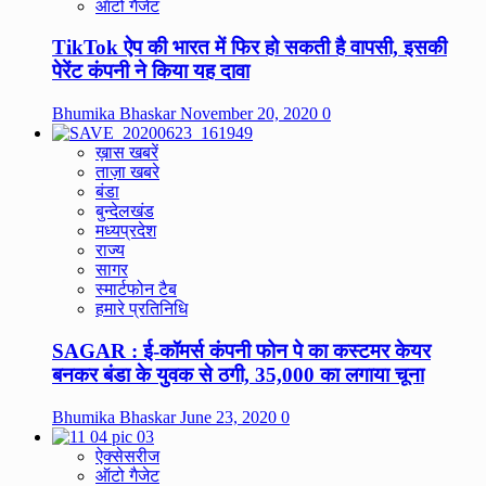
ऑटो गैजेट
TikTok ऐप की भारत में फिर हो सकती है वापसी, इसकी
पेरेंट कंपनी ने किया यह दावा
Bhumika Bhaskar
November 20, 2020
0
ख़ास खबरें
ताज़ा खबरे
बंडा
बुन्देलखंड
मध्यप्रदेश
राज्य
सागर
स्मार्टफोन टैब
हमारे प्रतिनिधि
SAGAR : ई-कॉमर्स कंपनी फोन पे का कस्टमर केयर
बनकर बंडा के युवक से ठगी, 35,000 का लगाया चूना
Bhumika Bhaskar
June 23, 2020
0
ऐक्सेसरीज
ऑटो गैजेट