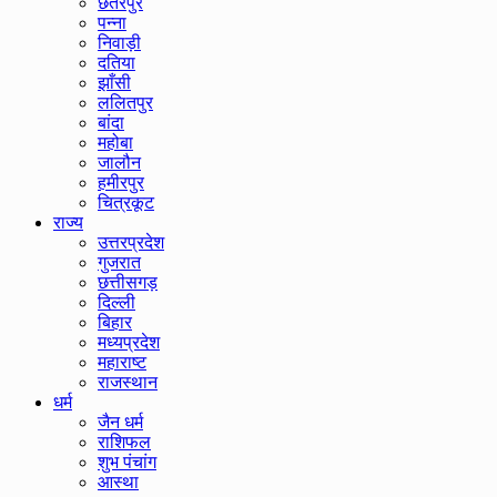
छतरपुर
पन्ना
निवाड़ी
दतिया
झाँसी
ललितपुर
बांदा
महोबा
जालौन
हमीरपुर
चित्रकूट
राज्य
उत्तरप्रदेश
गुजरात
छत्तीसगड़
दिल्ली
बिहार
मध्यप्रदेश
महाराष्ट
राजस्थान
धर्म
जैन धर्म
राशिफल
शुभ पंचांग
आस्था