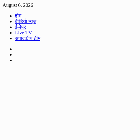
Skip
August 6, 2026
to
होम
content
वीडियो न्यूज
ई-पेपर
Live TV
संपादकीय टीम
Facebook
Twitter
Youtube