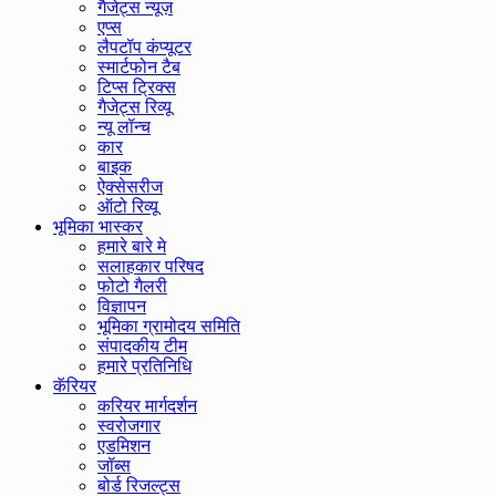
गैजेट्स न्यूज़
एप्स
लैपटॉप कंप्यूटर
स्मार्टफोन टैब
टिप्स ट्रिक्स
गैजेट्स रिव्यू
न्यू लॉन्च
कार
बाइक
ऐक्सेसरीज
ऑटो रिव्यू
भूमिका भास्कर
हमारे बारे मे
सलाहकार परिषद
फोटो गैलरी
विज्ञापन
भूमिका ग्रामोदय समिति
संपादकीय टीम
हमारे प्रतिनिधि
कॅरियर
करियर मार्गदर्शन
स्वरोजगार
एडमिशन
जॉब्स
बोर्ड रिजल्ट्स