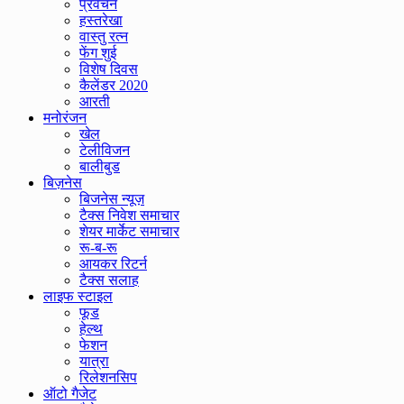
प्रवचन
हस्तरेखा
वास्तु रत्न
फेंग शुई
विशेष दिवस
कैलेंडर 2020
आरती
मनोरंजन
खेल
टेलीविजन
बालीबुड
बिज़नेस
बिजनेस न्यूज़
टैक्स निवेश समाचार
शेयर मार्केट समाचार
रू-ब-रू
आयकर रिटर्न
टैक्स सलाह
लाइफ स्टाइल
फूड
हेल्थ
फेशन
यात्रा
रिलेशनसिप
ऑटो गैजेट