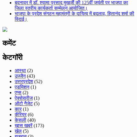
बदनावर में डॉ. श्यामा प्रसाद मुखर्जी की 125वीं जयंती पर भाजपा का
जिला स्तरीय कार्यकर्ता सम्मेलन आयोजित।
भाजपा के प्रदेश संगठन महामंत्री के दायित्व में बदलाव, हितानंद शर्मा की
विदाई।
कमेंट
केटगॉरी
आस्था
(2)
उज्जैन
(43)
उत्तरप्रदेश
(52)
एडमिशन
(1)
एप्स
(2)
ऐक्सेसरीज
(1)
ऑटो गैजेट
(5)
कार
(1)
कॅरियर
(6)
केसली
(40)
ख़ास खबरें
(173)
खेल
(5)
गुजरात
(3)