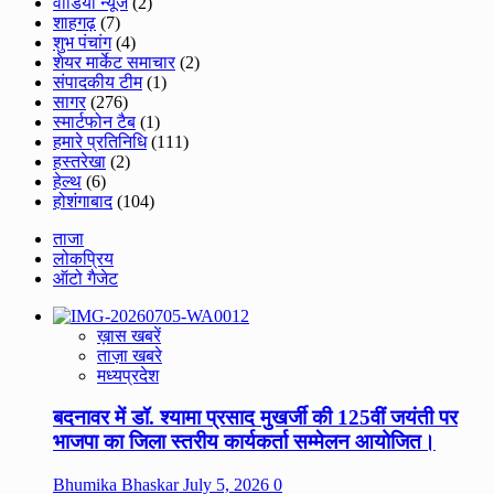
वीडियो न्यूज
(2)
शाहगढ़
(7)
शुभ पंचांग
(4)
शेयर मार्केट समाचार
(2)
संपादकीय टीम
(1)
सागर
(276)
स्मार्टफोन टैब
(1)
हमारे प्रतिनिधि
(111)
हस्तरेखा
(2)
हेल्थ
(6)
होशंगाबाद
(104)
ताजा
लोकप्रिय
ऑटो गैजेट
ख़ास खबरें
ताज़ा खबरे
मध्यप्रदेश
बदनावर में डॉ. श्यामा प्रसाद मुखर्जी की 125वीं जयंती पर
भाजपा का जिला स्तरीय कार्यकर्ता सम्मेलन आयोजित।
Bhumika Bhaskar
July 5, 2026
0