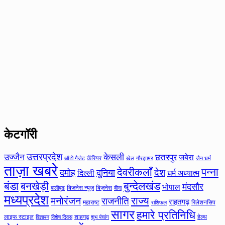
केटगॉरी
उत्तरप्रदेश
उज्जैन
केसली
छतरपुर
जबेरा
कॅरियर
ऑटो गैजेट
खेल
गौरझामर
जैन धर्म
ताज़ा खबरे
देवरीकलाँ
पन्ना
देश
दमोह
दुनिया
दिल्ली
धर्म अध्यात्म
बंडा
बनखेड़ी
बुन्देलखंड
मंदसौर
भोपाल
बिजनेस न्यूज़
बिज़नेस
बीना
बालीबुड
मध्यप्रदेश
मनोरंजन
राज्य
राजनीति
राहतगढ़
महाराष्ट
रिलेशनसिप
राशिफल
सागर
हमारे प्रतिनिधि
लाइफ स्टाइल
शाहगढ़
हेल्थ
विज्ञापन
विशेष दिवस
शुभ पंचांग