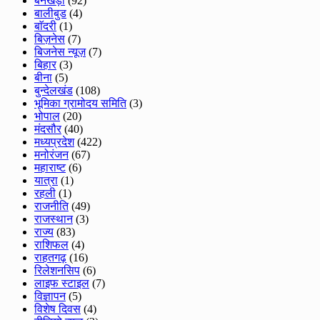
बनखेड़ी
(92)
बालीबुड
(4)
बाॅदरी
(1)
बिज़नेस
(7)
बिजनेस न्यूज़
(7)
बिहार
(3)
बीना
(5)
बुन्देलखंड
(108)
भूमिका ग्रामोदय समिति
(3)
भोपाल
(20)
मंदसौर
(40)
मध्यप्रदेश
(422)
मनोरंजन
(67)
महाराष्ट
(6)
यात्रा
(1)
रहली
(1)
राजनीति
(49)
राजस्थान
(3)
राज्य
(83)
राशिफल
(4)
राहतगढ़
(16)
रिलेशनसिप
(6)
लाइफ स्टाइल
(7)
विज्ञापन
(5)
विशेष दिवस
(4)