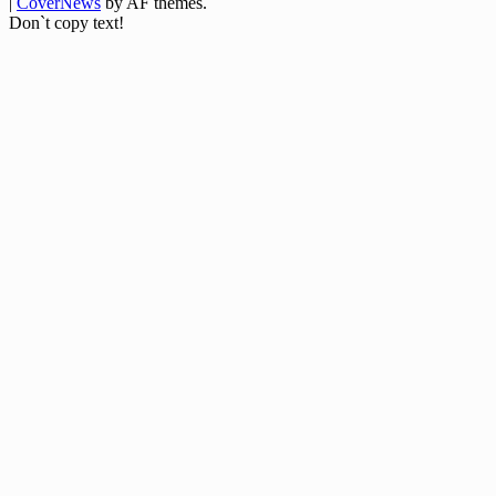
|
CoverNews
by AF themes.
Don`t copy text!