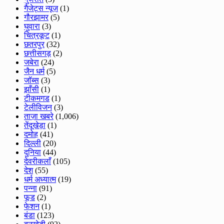
गैजेट्स न्यूज़
(1)
गौरझामर
(5)
घुवारा
(3)
चित्रकूट
(1)
छतरपुर
(32)
छत्तीसगड़
(2)
जबेरा
(24)
जैन धर्म
(5)
जॉब्स
(3)
झाँसी
(1)
टीकमगड
(1)
टेलीविजन
(3)
ताज़ा खबरे
(1,006)
तेंदूखेड़ा
(1)
दमोह
(41)
दिल्ली
(20)
दुनिया
(44)
देवरीकलाँ
(105)
देश
(55)
धर्म अध्यात्म
(19)
पन्ना
(91)
फूड
(2)
फेशन
(1)
बंडा
(123)