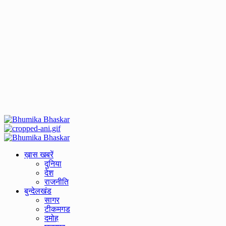
Primary
Menu
ख़ास खबरें
दुनिया
देश
राजनीति
बुन्देलखंड
सागर
टीकमगड
दमोह