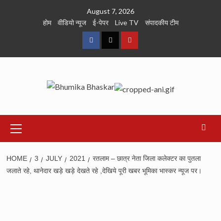
Skip
August 7, 2026
to
होम
वीडियो न्यूज
ई-पेपर
Live TV
संपादकीय टीम
content
Facebook
Twitter
Youtube
Primary
Menu
HOME
3
JULY
2021
रतलाम – छात्र नेता जिला कलेक्टर का पुतला
जलाते रहे, थानेदार खड़े खड़े देखते रहे ,देखिये पूरी खबर भूमिका भास्कर न्यूज पर।