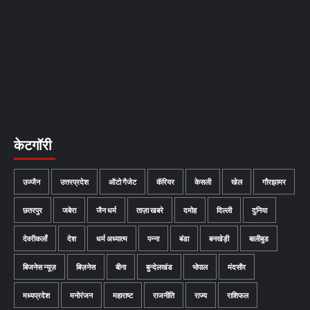
केटगॉरी
उज्जैन
उत्तरप्रदेश
ऑटो गैजेट
कॅरियर
केसली
खेल
गौरझामर
छतरपुर
जबेरा
जैन धर्म
ताज़ा खबरे
दमोह
दिल्ली
दुनिया
देवरीकलाँ
देश
धर्म अध्यात्म
पन्ना
बंडा
बनखेड़ी
बालीबुड
बिजनेस न्यूज़
बिज़नेस
बीना
बुन्देलखंड
भोपाल
मंदसौर
मध्यप्रदेश
मनोरंजन
महाराष्ट
राजनीति
राज्य
राशिफल