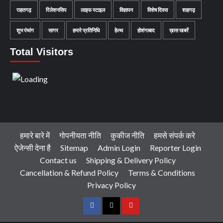
राहतगढ़
रिलेशनसिप
लाइफ स्टाइल
विज्ञापन
विशेष दिवस
शाहगढ़
शुभ पंचांग
सागर
हमारे प्रतिनिधि
हेल्थ
होशंगाबाद
ख़ास खबरें
Total Visitors
हमारे बारे में
गोपनीयता नीति
कुकीज नीति
हमसे संपर्क करे
ऐजेन्सी देना है
Sitemap
Admin Login
Reporter Login
Contact us
Shipping & Delivery Policy
Cancellation & Refund Policy
Terms & Conditions
Privacy Policy
Facebook
Twitter
Youtube