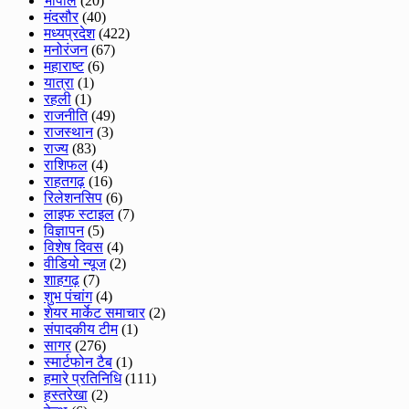
भोपाल
(20)
मंदसौर
(40)
मध्यप्रदेश
(422)
मनोरंजन
(67)
महाराष्ट
(6)
यात्रा
(1)
रहली
(1)
राजनीति
(49)
राजस्थान
(3)
राज्य
(83)
राशिफल
(4)
राहतगढ़
(16)
रिलेशनसिप
(6)
लाइफ स्टाइल
(7)
विज्ञापन
(5)
विशेष दिवस
(4)
वीडियो न्यूज
(2)
शाहगढ़
(7)
शुभ पंचांग
(4)
शेयर मार्केट समाचार
(2)
संपादकीय टीम
(1)
सागर
(276)
स्मार्टफोन टैब
(1)
हमारे प्रतिनिधि
(111)
हस्तरेखा
(2)