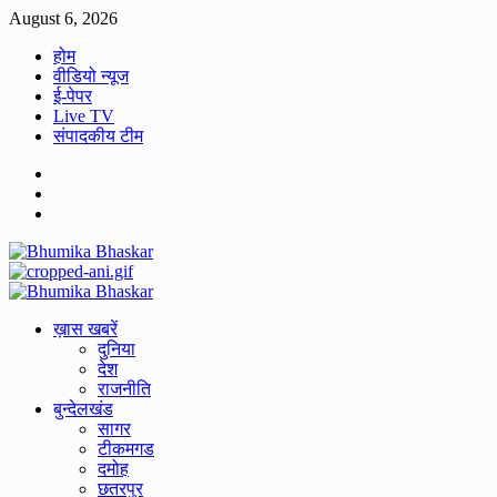
Skip
August 6, 2026
to
होम
content
वीडियो न्यूज
ई-पेपर
Live TV
संपादकीय टीम
Facebook
Twitter
Youtube
Primary
Menu
ख़ास खबरें
दुनिया
देश
राजनीति
बुन्देलखंड
सागर
टीकमगड
दमोह
छतरपुर