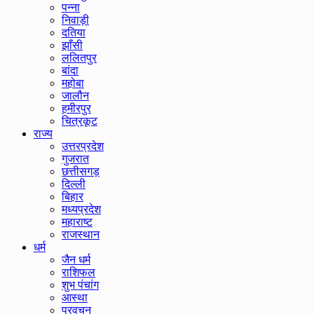
पन्ना
निवाड़ी
दतिया
झाँसी
ललितपुर
बांदा
महोबा
जालौन
हमीरपुर
चित्रकूट
राज्य
उत्तरप्रदेश
गुजरात
छत्तीसगड़
दिल्ली
बिहार
मध्यप्रदेश
महाराष्ट
राजस्थान
धर्म
जैन धर्म
राशिफल
शुभ पंचांग
आस्था
प्रवचन