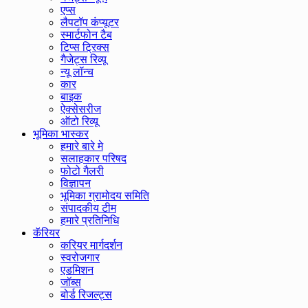
एप्स
लैपटॉप कंप्यूटर
स्मार्टफोन टैब
टिप्स ट्रिक्स
गैजेट्स रिव्यू
न्यू लॉन्च
कार
बाइक
ऐक्सेसरीज
ऑटो रिव्यू
भूमिका भास्कर
हमारे बारे मे
सलाहकार परिषद
फोटो गैलरी
विज्ञापन
भूमिका ग्रामोदय समिति
संपादकीय टीम
हमारे प्रतिनिधि
कॅरियर
करियर मार्गदर्शन
स्वरोजगार
एडमिशन
जॉब्स
बोर्ड रिजल्ट्स