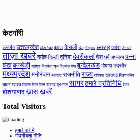
केटगॉरी
उत्तरप्रदेश
उज्जैन
केसली
छतरपुर
जबेरा
कॅरियर
ऑटो गैजेट
खेल
गौरझामर
जैन धर्म
ताज़ा खबरे
देवरीकलाँ
पन्ना
देश
दमोह
दुनिया
दिल्ली
धर्म अध्यात्म
बंडा
बनखेड़ी
बुन्देलखंड
मंदसौर
भोपाल
बिजनेस न्यूज़
बिज़नेस
बीना
बालीबुड
मध्यप्रदेश
मनोरंजन
राज्य
राजनीति
राहतगढ़
महाराष्ट
रिलेशनसिप
राशिफल
सागर
हमारे प्रतिनिधि
लाइफ स्टाइल
शाहगढ़
हेल्थ
विज्ञापन
विशेष दिवस
शुभ पंचांग
ख़ास खबरें
होशंगाबाद
Total Visitors
हमारे बारे में
गोपनीयता नीति