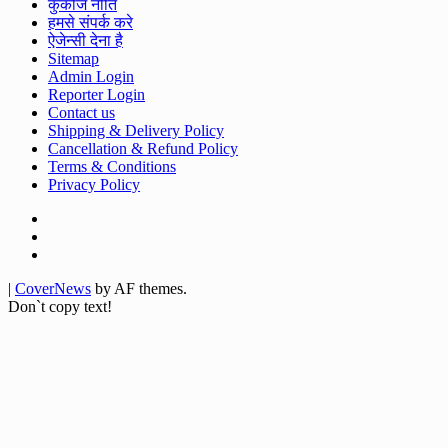
कुकीज नीति
हमसे संपर्क करे
ऐजेन्सी देना है
Sitemap
Admin Login
Reporter Login
Contact us
Shipping & Delivery Policy
Cancellation & Refund Policy
Terms & Conditions
Privacy Policy
Facebook
Twitter
Youtube
|
CoverNews
by AF themes.
Don`t copy text!