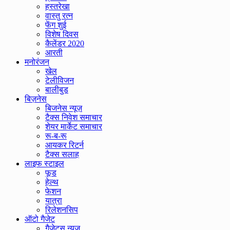
हस्तरेखा
वास्तु रत्न
फेंग शुई
विशेष दिवस
कैलेंडर 2020
आरती
मनोरंजन
खेल
टेलीविजन
बालीबुड
बिज़नेस
बिजनेस न्यूज़
टैक्स निवेश समाचार
शेयर मार्केट समाचार
रू-ब-रू
आयकर रिटर्न
टैक्स सलाह
लाइफ स्टाइल
फूड
हेल्थ
फेशन
यात्रा
रिलेशनसिप
ऑटो गैजेट
गैजेट्स न्यूज़