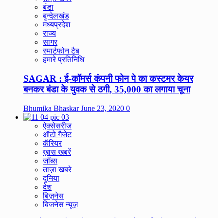
बंडा
बुन्देलखंड
मध्यप्रदेश
राज्य
सागर
स्मार्टफोन टैब
हमारे प्रतिनिधि
SAGAR : ई-कॉमर्स कंपनी फोन पे का कस्टमर केयर
बनकर बंडा के युवक से ठगी, 35,000 का लगाया चूना
Bhumika Bhaskar
June 23, 2020
0
ऐक्सेसरीज
ऑटो गैजेट
कॅरियर
ख़ास खबरें
जॉब्स
ताज़ा खबरे
दुनिया
देश
बिज़नेस
बिजनेस न्यूज़