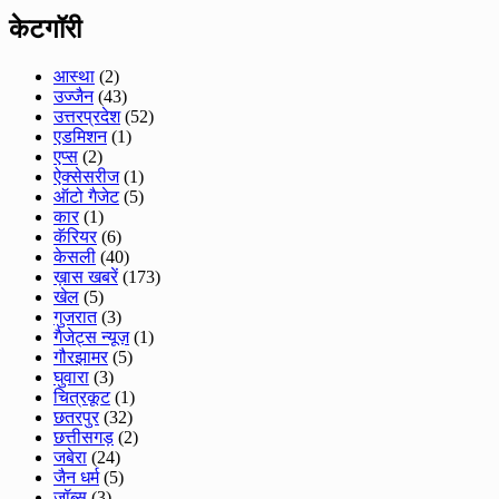
केटगॉरी
आस्था
(2)
उज्जैन
(43)
उत्तरप्रदेश
(52)
एडमिशन
(1)
एप्स
(2)
ऐक्सेसरीज
(1)
ऑटो गैजेट
(5)
कार
(1)
कॅरियर
(6)
केसली
(40)
ख़ास खबरें
(173)
खेल
(5)
गुजरात
(3)
गैजेट्स न्यूज़
(1)
गौरझामर
(5)
घुवारा
(3)
चित्रकूट
(1)
छतरपुर
(32)
छत्तीसगड़
(2)
जबेरा
(24)
जैन धर्म
(5)
जॉब्स
(3)