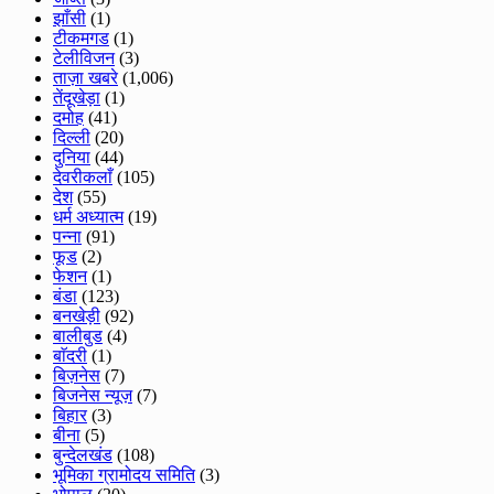
झाँसी
(1)
टीकमगड
(1)
टेलीविजन
(3)
ताज़ा खबरे
(1,006)
तेंदूखेड़ा
(1)
दमोह
(41)
दिल्ली
(20)
दुनिया
(44)
देवरीकलाँ
(105)
देश
(55)
धर्म अध्यात्म
(19)
पन्ना
(91)
फूड
(2)
फेशन
(1)
बंडा
(123)
बनखेड़ी
(92)
बालीबुड
(4)
बाॅदरी
(1)
बिज़नेस
(7)
बिजनेस न्यूज़
(7)
बिहार
(3)
बीना
(5)
बुन्देलखंड
(108)
भूमिका ग्रामोदय समिति
(3)