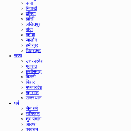
पन्ना
निवाड़ी
दतिया
झाँसी
ललितपुर
बांदा
महोबा
जालौन
हमीरपुर
चित्रकूट
राज्य
उत्तरप्रदेश
गुजरात
छत्तीसगड़
दिल्ली
बिहार
मध्यप्रदेश
महाराष्ट
राजस्थान
धर्म
जैन धर्म
राशिफल
शुभ पंचांग
आस्था
प्रवचन