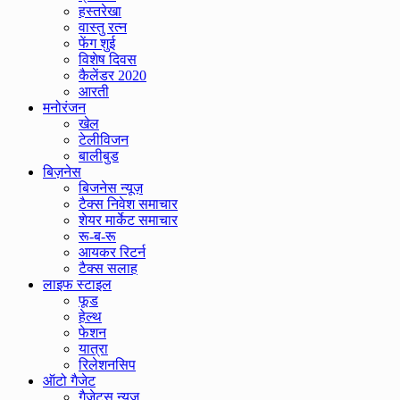
हस्तरेखा
वास्तु रत्न
फेंग शुई
विशेष दिवस
कैलेंडर 2020
आरती
मनोरंजन
खेल
टेलीविजन
बालीबुड
बिज़नेस
बिजनेस न्यूज़
टैक्स निवेश समाचार
शेयर मार्केट समाचार
रू-ब-रू
आयकर रिटर्न
टैक्स सलाह
लाइफ स्टाइल
फूड
हेल्थ
फेशन
यात्रा
रिलेशनसिप
ऑटो गैजेट
गैजेट्स न्यूज़