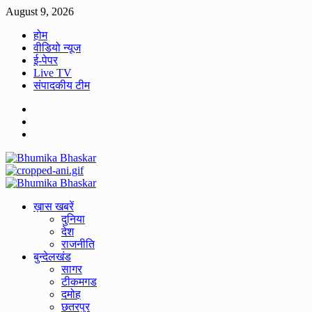
Skip
August 9, 2026
to
होम
content
वीडियो न्यूज
ई-पेपर
Live TV
संपादकीय टीम
Facebook
Twitter
Youtube
Primary
Menu
ख़ास खबरें
दुनिया
देश
राजनीति
बुन्देलखंड
सागर
टीकमगड
दमोह
छतरपुर