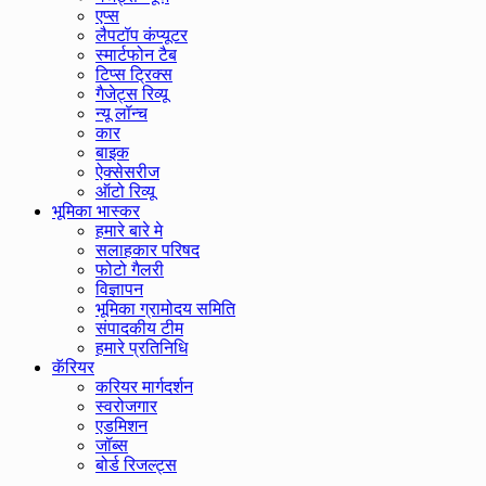
एप्स
लैपटॉप कंप्यूटर
स्मार्टफोन टैब
टिप्स ट्रिक्स
गैजेट्स रिव्यू
न्यू लॉन्च
कार
बाइक
ऐक्सेसरीज
ऑटो रिव्यू
भूमिका भास्कर
हमारे बारे मे
सलाहकार परिषद
फोटो गैलरी
विज्ञापन
भूमिका ग्रामोदय समिति
संपादकीय टीम
हमारे प्रतिनिधि
कॅरियर
करियर मार्गदर्शन
स्वरोजगार
एडमिशन
जॉब्स
बोर्ड रिजल्ट्स