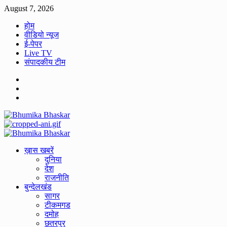
Skip
August 7, 2026
to
होम
content
वीडियो न्यूज
ई-पेपर
Live TV
संपादकीय टीम
Facebook
Twitter
Youtube
Primary
Menu
ख़ास खबरें
दुनिया
देश
राजनीति
बुन्देलखंड
सागर
टीकमगड
दमोह
छतरपुर