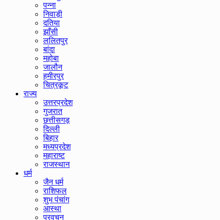
पन्ना
निवाड़ी
दतिया
झाँसी
ललितपुर
बांदा
महोबा
जालौन
हमीरपुर
चित्रकूट
राज्य
उत्तरप्रदेश
गुजरात
छत्तीसगड़
दिल्ली
बिहार
मध्यप्रदेश
महाराष्ट
राजस्थान
धर्म
जैन धर्म
राशिफल
शुभ पंचांग
आस्था
प्रवचन