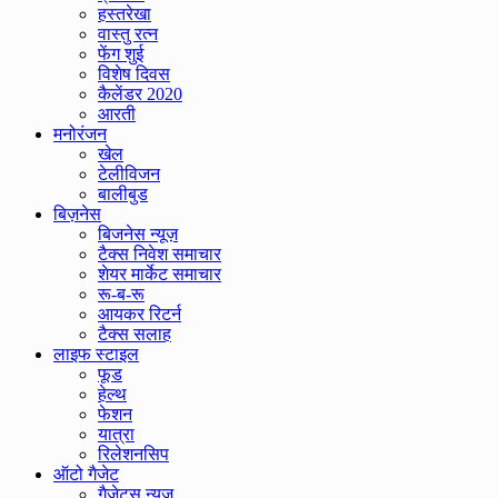
हस्तरेखा
वास्तु रत्न
फेंग शुई
विशेष दिवस
कैलेंडर 2020
आरती
मनोरंजन
खेल
टेलीविजन
बालीबुड
बिज़नेस
बिजनेस न्यूज़
टैक्स निवेश समाचार
शेयर मार्केट समाचार
रू-ब-रू
आयकर रिटर्न
टैक्स सलाह
लाइफ स्टाइल
फूड
हेल्थ
फेशन
यात्रा
रिलेशनसिप
ऑटो गैजेट
गैजेट्स न्यूज़