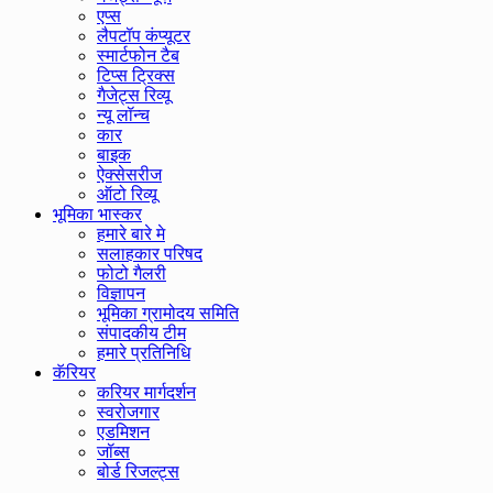
एप्स
लैपटॉप कंप्यूटर
स्मार्टफोन टैब
टिप्स ट्रिक्स
गैजेट्स रिव्यू
न्यू लॉन्च
कार
बाइक
ऐक्सेसरीज
ऑटो रिव्यू
भूमिका भास्कर
हमारे बारे मे
सलाहकार परिषद
फोटो गैलरी
विज्ञापन
भूमिका ग्रामोदय समिति
संपादकीय टीम
हमारे प्रतिनिधि
कॅरियर
करियर मार्गदर्शन
स्वरोजगार
एडमिशन
जॉब्स
बोर्ड रिजल्ट्स