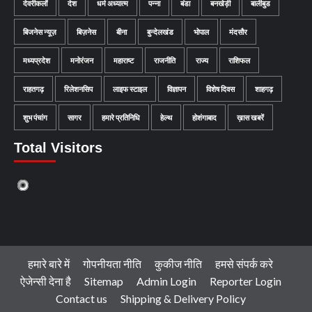
देवरीकलाँ
देश
धर्म अध्यात्म
पन्ना
बंडा
बनखेड़ी
बालीबुड
बिजनेस न्यूज़
बिज़नेस
बीना
बुन्देलखंड
भोपाल
मंदसौर
मध्यप्रदेश
मनोरंजन
महाराष्ट
राजनीति
राज्य
राशिफल
राहतगढ़
रिलेशनसिप
लाइफ स्टाइल
विज्ञापन
विशेष दिवस
शाहगढ़
शुभ पंचांग
सागर
हमारे प्रतिनिधि
हेल्थ
होशंगाबाद
ख़ास खबरें
Total Visitors
हमारे बारे में
गोपनीयता नीति
कुकीज नीति
हमसे संपर्क करे
ऐजेन्सी देना है
Sitemap
Admin Login
Reporter Login
Contact us
Shipping & Delivery Policy