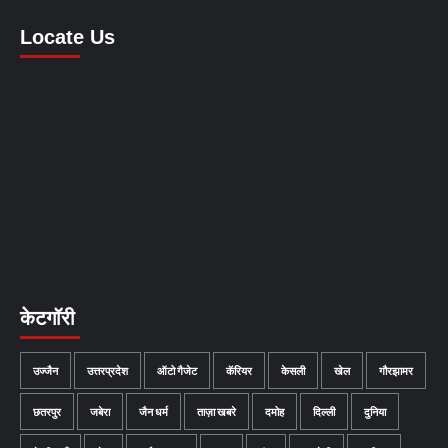
Locate Us
केटगॉरी
उज्जैन
उत्तरप्रदेश
ऑटो गैजेट
कॅरियर
केसली
खेल
गौरझामर
छतरपुर
जबेरा
जैन धर्म
ताज़ा खबरे
दमोह
दिल्ली
दुनिया