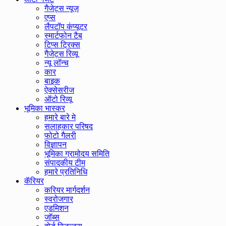
गैजेट्स न्यूज़
एप्स
लैपटॉप कंप्यूटर
स्मार्टफोन टैब
टिप्स ट्रिक्स
गैजेट्स रिव्यू
न्यू लॉन्च
कार
बाइक
ऐक्सेसरीज
ऑटो रिव्यू
भूमिका भास्कर
हमारे बारे मे
सलाहकार परिषद
फोटो गैलरी
विज्ञापन
भूमिका ग्रामोदय समिति
संपादकीय टीम
हमारे प्रतिनिधि
कॅरियर
करियर मार्गदर्शन
स्वरोजगार
एडमिशन
जॉब्स