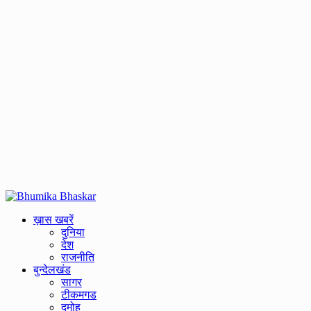
Primary
Menu
ख़ास खबरें
दुनिया
देश
राजनीति
बुन्देलखंड
सागर
टीकमगड
दमोह