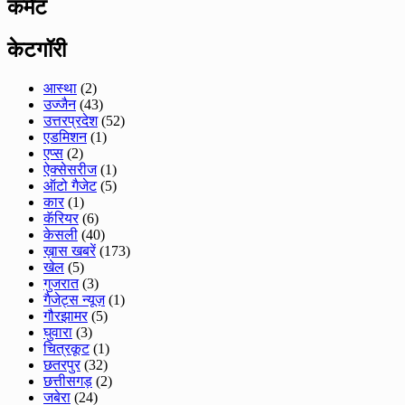
कमेंट
केटगॉरी
आस्था
(2)
उज्जैन
(43)
उत्तरप्रदेश
(52)
एडमिशन
(1)
एप्स
(2)
ऐक्सेसरीज
(1)
ऑटो गैजेट
(5)
कार
(1)
कॅरियर
(6)
केसली
(40)
ख़ास खबरें
(173)
खेल
(5)
गुजरात
(3)
गैजेट्स न्यूज़
(1)
गौरझामर
(5)
घुवारा
(3)
चित्रकूट
(1)
छतरपुर
(32)
छत्तीसगड़
(2)
जबेरा
(24)