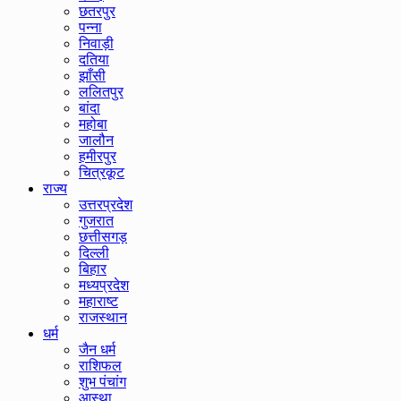
छतरपुर
पन्ना
निवाड़ी
दतिया
झाँसी
ललितपुर
बांदा
महोबा
जालौन
हमीरपुर
चित्रकूट
राज्य
उत्तरप्रदेश
गुजरात
छत्तीसगड़
दिल्ली
बिहार
मध्यप्रदेश
महाराष्ट
राजस्थान
धर्म
जैन धर्म
राशिफल
शुभ पंचांग
आस्था