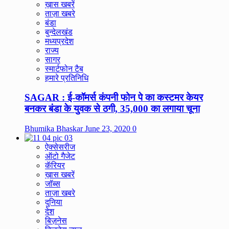
ख़ास खबरें
ताज़ा खबरे
बंडा
बुन्देलखंड
मध्यप्रदेश
राज्य
सागर
स्मार्टफोन टैब
हमारे प्रतिनिधि
SAGAR : ई-कॉमर्स कंपनी फोन पे का कस्टमर केयर
बनकर बंडा के युवक से ठगी, 35,000 का लगाया चूना
Bhumika Bhaskar
June 23, 2020
0
ऐक्सेसरीज
ऑटो गैजेट
कॅरियर
ख़ास खबरें
जॉब्स
ताज़ा खबरे
दुनिया
देश
बिज़नेस