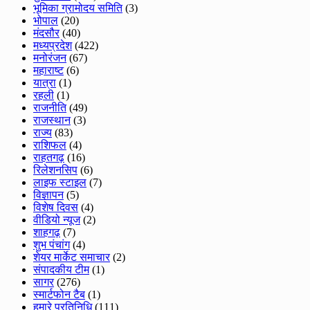
भूमिका ग्रामोदय समिति
(3)
भोपाल
(20)
मंदसौर
(40)
मध्यप्रदेश
(422)
मनोरंजन
(67)
महाराष्ट
(6)
यात्रा
(1)
रहली
(1)
राजनीति
(49)
राजस्थान
(3)
राज्य
(83)
राशिफल
(4)
राहतगढ़
(16)
रिलेशनसिप
(6)
लाइफ स्टाइल
(7)
विज्ञापन
(5)
विशेष दिवस
(4)
वीडियो न्यूज
(2)
शाहगढ़
(7)
शुभ पंचांग
(4)
शेयर मार्केट समाचार
(2)
संपादकीय टीम
(1)
सागर
(276)
स्मार्टफोन टैब
(1)
हमारे प्रतिनिधि
(111)