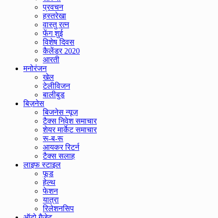
प्रवचन
हस्तरेखा
वास्तु रत्न
फेंग शुई
विशेष दिवस
कैलेंडर 2020
आरती
मनोरंजन
खेल
टेलीविजन
बालीबुड
बिज़नेस
बिजनेस न्यूज़
टैक्स निवेश समाचार
शेयर मार्केट समाचार
रू-ब-रू
आयकर रिटर्न
टैक्स सलाह
लाइफ स्टाइल
फूड
हेल्थ
फेशन
यात्रा
रिलेशनसिप
ऑटो गैजेट