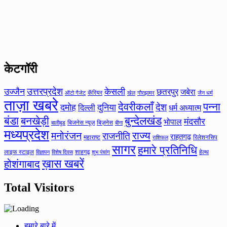
केटगॉरी
उत्तरप्रदेश
उज्जैन
केसली
छतरपुर
जबेरा
कॅरियर
ऑटो गैजेट
खेल
गौरझामर
जैन धर्म
ताज़ा खबरे
देवरीकलाँ
पन्ना
देश
दमोह
दुनिया
दिल्ली
धर्म अध्यात्म
बंडा
बनखेड़ी
बुन्देलखंड
मंदसौर
भोपाल
बिजनेस न्यूज़
बिज़नेस
बीना
बालीबुड
मध्यप्रदेश
मनोरंजन
राज्य
राजनीति
राहतगढ़
महाराष्ट
रिलेशनसिप
राशिफल
सागर
हमारे प्रतिनिधि
लाइफ स्टाइल
शाहगढ़
हेल्थ
विज्ञापन
विशेष दिवस
शुभ पंचांग
ख़ास खबरें
होशंगाबाद
Total Visitors
हमारे बारे में