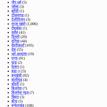
जैन धर्म
(5)
जॉब्स
(3)
झाँसी
(1)
टीकमगड
(1)
टेलीविजन
(3)
ताज़ा खबरे
(1,006)
तेंदूखेड़ा
(1)
दमोह
(41)
दिल्ली
(20)
दुनिया
(44)
देवरीकलाँ
(105)
देश
(55)
धर्म अध्यात्म
(19)
पन्ना
(91)
फूड
(2)
फेशन
(1)
बंडा
(123)
बनखेड़ी
(92)
बालीबुड
(4)
बाॅदरी
(1)
बिज़नेस
(7)
बिजनेस न्यूज़
(7)
बिहार
(3)
बीना
(5)
बुन्देलखंड
(108)