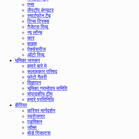
एप्स
लैपटॉप कंप्यूटर
स्मार्टफोन टैब
टिप्स ट्रिक्स
गैजेट्स रिव्यू
न्यू लॉन्च
कार
बाइक
ऐक्सेसरीज
ऑटो रिव्यू
भूमिका भास्कर
हमारे बारे मे
सलाहकार परिषद
फोटो गैलरी
विज्ञापन
भूमिका ग्रामोदय समिति
संपादकीय टीम
हमारे प्रतिनिधि
कॅरियर
करियर मार्गदर्शन
स्वरोजगार
एडमिशन
जॉब्स
बोर्ड रिजल्ट्स