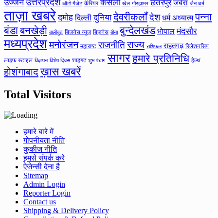
उत्तरप्रदेश
उज्जैन
केसली
छतरपुर
जबेरा
कॅरियर
ऑटो गैजेट
खेल
गौरझामर
जैन धर्म
ताज़ा खबरे
देवरीकलाँ
पन्ना
देश
दमोह
दुनिया
दिल्ली
धर्म अध्यात्म
बंडा
बनखेड़ी
बुन्देलखंड
मंदसौर
भोपाल
बिजनेस न्यूज़
बिज़नेस
बीना
बालीबुड
मध्यप्रदेश
मनोरंजन
राज्य
राजनीति
राहतगढ़
महाराष्ट
रिलेशनसिप
राशिफल
सागर
हमारे प्रतिनिधि
लाइफ स्टाइल
शाहगढ़
हेल्थ
विज्ञापन
विशेष दिवस
शुभ पंचांग
ख़ास खबरें
होशंगाबाद
Total Visitors
हमारे बारे में
गोपनीयता नीति
कुकीज नीति
हमसे संपर्क करे
ऐजेन्सी देना है
Sitemap
Admin Login
Reporter Login
Contact us
Shipping & Delivery Policy