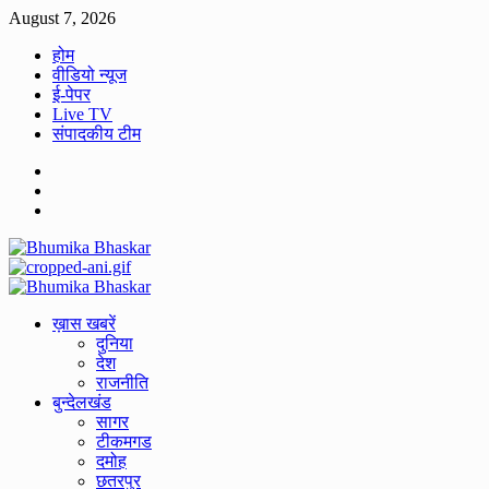
Skip
August 7, 2026
to
होम
content
वीडियो न्यूज
ई-पेपर
Live TV
संपादकीय टीम
Facebook
Twitter
Youtube
Primary
Menu
ख़ास खबरें
दुनिया
देश
राजनीति
बुन्देलखंड
सागर
टीकमगड
दमोह
छतरपुर