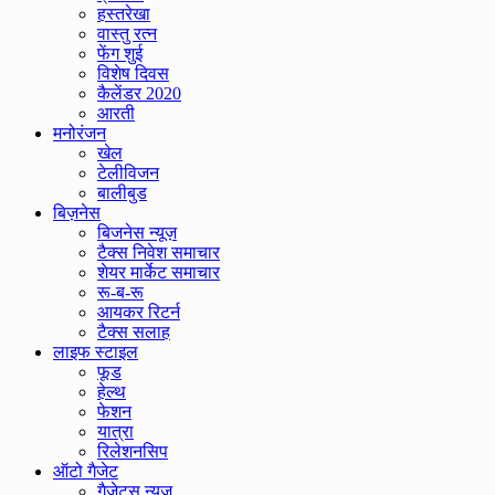
हस्तरेखा
वास्तु रत्न
फेंग शुई
विशेष दिवस
कैलेंडर 2020
आरती
मनोरंजन
खेल
टेलीविजन
बालीबुड
बिज़नेस
बिजनेस न्यूज़
टैक्स निवेश समाचार
शेयर मार्केट समाचार
रू-ब-रू
आयकर रिटर्न
टैक्स सलाह
लाइफ स्टाइल
फूड
हेल्थ
फेशन
यात्रा
रिलेशनसिप
ऑटो गैजेट
गैजेट्स न्यूज़