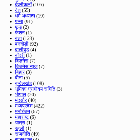
देवरीकलाँ
(105)
देश
(55)
धर्म अध्यात्म
(19)
पन्ना
(91)
फूड
(2)
फेशन
(1)
बंडा
(123)
बनखेड़ी
(92)
बालीबुड
(4)
बाॅदरी
(1)
बिज़नेस
(7)
बिजनेस न्यूज़
(7)
बिहार
(3)
बीना
(5)
बुन्देलखंड
(108)
भूमिका ग्रामोदय समिति
(3)
भोपाल
(20)
मंदसौर
(40)
मध्यप्रदेश
(422)
मनोरंजन
(67)
महाराष्ट
(6)
यात्रा
(1)
रहली
(1)
राजनीति
(49)
राजस्थान
(3)