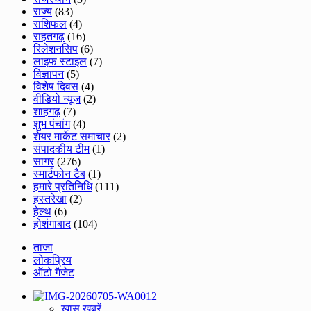
राज्य
(83)
राशिफल
(4)
राहतगढ़
(16)
रिलेशनसिप
(6)
लाइफ स्टाइल
(7)
विज्ञापन
(5)
विशेष दिवस
(4)
वीडियो न्यूज
(2)
शाहगढ़
(7)
शुभ पंचांग
(4)
शेयर मार्केट समाचार
(2)
संपादकीय टीम
(1)
सागर
(276)
स्मार्टफोन टैब
(1)
हमारे प्रतिनिधि
(111)
हस्तरेखा
(2)
हेल्थ
(6)
होशंगाबाद
(104)
ताजा
लोकप्रिय
ऑटो गैजेट
ख़ास खबरें