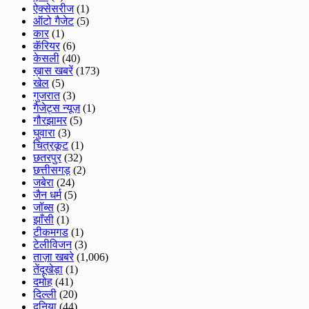
ऐक्सेसरीज
(1)
ऑटो गैजेट
(5)
कार
(1)
कॅरियर
(6)
केसली
(40)
ख़ास खबरें
(173)
खेल
(5)
गुजरात
(3)
गैजेट्स न्यूज़
(1)
गौरझामर
(5)
घुवारा
(3)
चित्रकूट
(1)
छतरपुर
(32)
छत्तीसगड़
(2)
जबेरा
(24)
जैन धर्म
(5)
जॉब्स
(3)
झाँसी
(1)
टीकमगड
(1)
टेलीविजन
(3)
ताज़ा खबरे
(1,006)
तेंदूखेड़ा
(1)
दमोह
(41)
दिल्ली
(20)
दुनिया
(44)