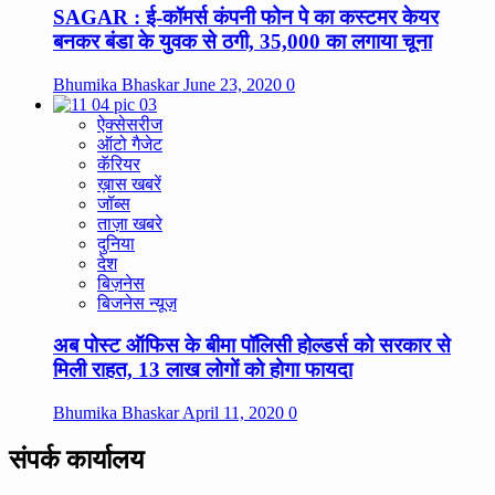
SAGAR : ई-कॉमर्स कंपनी फोन पे का कस्टमर केयर
बनकर बंडा के युवक से ठगी, 35,000 का लगाया चूना
Bhumika Bhaskar
June 23, 2020
0
ऐक्सेसरीज
ऑटो गैजेट
कॅरियर
ख़ास खबरें
जॉब्स
ताज़ा खबरे
दुनिया
देश
बिज़नेस
बिजनेस न्यूज़
अब पोस्ट ऑफिस के बीमा पॉलिसी होल्डर्स को सरकार से
मिली राहत, 13 लाख लोगों को होगा फायदा
Bhumika Bhaskar
April 11, 2020
0
संपर्क कार्यालय