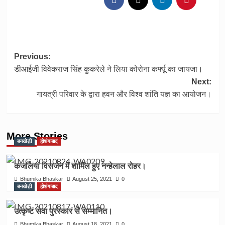
Post
Previous:
डीआईजी विवेकराज सिंह कुकरेले ने लिया कोरोना कर्फ्यू का जायजा।
navigation
Next:
गायत्री परिवार के द्वारा हवन और विश्व शांति यज्ञ का आयोजन।
More Stories
बनखेड़ी
होशंगाबाद
कजलियां विसर्जन में शामिल हुए नन्हेलाल रोहर।
Bhumika Bhaskar
August 25, 2021
0
बनखेड़ी
होशंगाबाद
उत्कृष्ट सेवा पुरस्कार से सम्मानित।
Bhumika Bhaskar
August 18, 2021
0