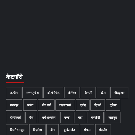
केटगॉरी
उज्जैन
उत्तरप्रदेश
ऑटो गैजेट
कॅरियर
केसली
खेल
गौरझामर
छतरपुर
जबेरा
जैन धर्म
ताज़ा खबरे
दमोह
दिल्ली
दुनिया
देवरीकलाँ
देश
धर्म अध्यात्म
पन्ना
बंडा
बनखेड़ी
बालीबुड
बिजनेस न्यूज़
बिज़नेस
बीना
बुन्देलखंड
भोपाल
मंदसौर