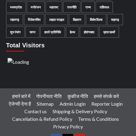
मध्यप्रदेश
मनोरंजन
महाराष्ट
राजनीति
राज्य
राशिफल
राहतगढ़
रिलेशनसिप
लाइफ स्टाइल
विज्ञापन
विशेष दिवस
शाहगढ़
शुभ पंचांग
सागर
हमारे प्रतिनिधि
हेल्थ
होशंगाबाद
ख़ास खबरें
Total Visitors
हमारे बारे में
गोपनीयता नीति
कुकीज नीति
हमसे संपर्क करे
ऐजेन्सी देना है
Sitemap
Admin Login
Reporter Login
Contact us
Shipping & Delivery Policy
Cancellation & Refund Policy
Terms & Conditions
Privacy Policy