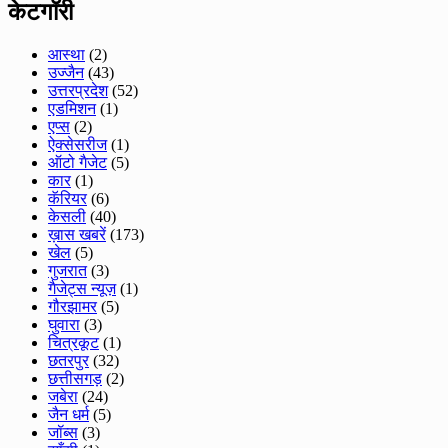
केटगॉरी
आस्था
(2)
उज्जैन
(43)
उत्तरप्रदेश
(52)
एडमिशन
(1)
एप्स
(2)
ऐक्सेसरीज
(1)
ऑटो गैजेट
(5)
कार
(1)
कॅरियर
(6)
केसली
(40)
ख़ास खबरें
(173)
खेल
(5)
गुजरात
(3)
गैजेट्स न्यूज़
(1)
गौरझामर
(5)
घुवारा
(3)
चित्रकूट
(1)
छतरपुर
(32)
छत्तीसगड़
(2)
जबेरा
(24)
जैन धर्म
(5)
जॉब्स
(3)