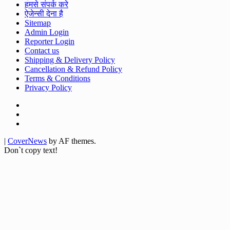
हमसे संपर्क करे
ऐजेन्सी देना है
Sitemap
Admin Login
Reporter Login
Contact us
Shipping & Delivery Policy
Cancellation & Refund Policy
Terms & Conditions
Privacy Policy
Facebook
Twitter
Youtube
|
CoverNews
by AF themes.
Don`t copy text!