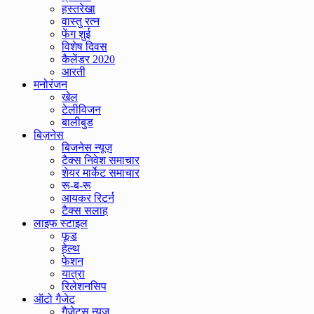
हस्तरेखा
वास्तु रत्न
फेंग शुई
विशेष दिवस
कैलेंडर 2020
आरती
मनोरंजन
खेल
टेलीविजन
बालीबुड
बिज़नेस
बिजनेस न्यूज़
टैक्स निवेश समाचार
शेयर मार्केट समाचार
रू-ब-रू
आयकर रिटर्न
टैक्स सलाह
लाइफ स्टाइल
फूड
हेल्थ
फेशन
यात्रा
रिलेशनसिप
ऑटो गैजेट
गैजेट्स न्यूज़