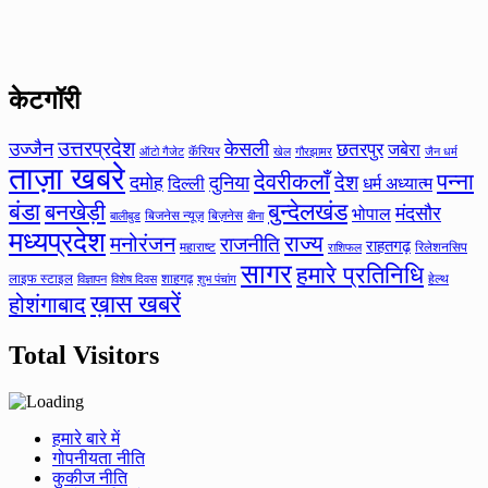
केटगॉरी
उत्तरप्रदेश
उज्जैन
केसली
छतरपुर
जबेरा
कॅरियर
ऑटो गैजेट
खेल
गौरझामर
जैन धर्म
ताज़ा खबरे
देवरीकलाँ
पन्ना
देश
दमोह
दुनिया
दिल्ली
धर्म अध्यात्म
बंडा
बनखेड़ी
बुन्देलखंड
मंदसौर
भोपाल
बिजनेस न्यूज़
बिज़नेस
बीना
बालीबुड
मध्यप्रदेश
मनोरंजन
राज्य
राजनीति
राहतगढ़
महाराष्ट
रिलेशनसिप
राशिफल
सागर
हमारे प्रतिनिधि
लाइफ स्टाइल
शाहगढ़
हेल्थ
विज्ञापन
विशेष दिवस
शुभ पंचांग
ख़ास खबरें
होशंगाबाद
Total Visitors
हमारे बारे में
गोपनीयता नीति
कुकीज नीति