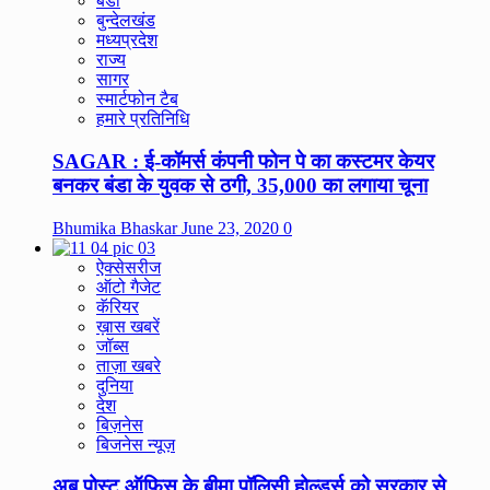
बंडा
बुन्देलखंड
मध्यप्रदेश
राज्य
सागर
स्मार्टफोन टैब
हमारे प्रतिनिधि
SAGAR : ई-कॉमर्स कंपनी फोन पे का कस्टमर केयर
बनकर बंडा के युवक से ठगी, 35,000 का लगाया चूना
Bhumika Bhaskar
June 23, 2020
0
ऐक्सेसरीज
ऑटो गैजेट
कॅरियर
ख़ास खबरें
जॉब्स
ताज़ा खबरे
दुनिया
देश
बिज़नेस
बिजनेस न्यूज़
अब पोस्ट ऑफिस के बीमा पॉलिसी होल्डर्स को सरकार से