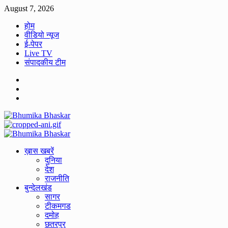
Skip
August 7, 2026
to
होम
content
वीडियो न्यूज
ई-पेपर
Live TV
संपादकीय टीम
Facebook
Twitter
Youtube
Primary
Menu
ख़ास खबरें
दुनिया
देश
राजनीति
बुन्देलखंड
सागर
टीकमगड
दमोह
छतरपुर