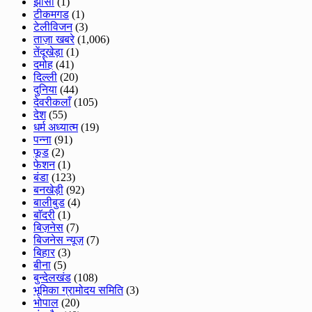
झाँसी
(1)
टीकमगड
(1)
टेलीविजन
(3)
ताज़ा खबरे
(1,006)
तेंदूखेड़ा
(1)
दमोह
(41)
दिल्ली
(20)
दुनिया
(44)
देवरीकलाँ
(105)
देश
(55)
धर्म अध्यात्म
(19)
पन्ना
(91)
फूड
(2)
फेशन
(1)
बंडा
(123)
बनखेड़ी
(92)
बालीबुड
(4)
बाॅदरी
(1)
बिज़नेस
(7)
बिजनेस न्यूज़
(7)
बिहार
(3)
बीना
(5)
बुन्देलखंड
(108)
भूमिका ग्रामोदय समिति
(3)
भोपाल
(20)