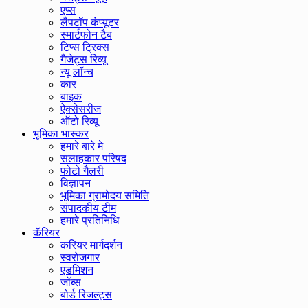
एप्स
लैपटॉप कंप्यूटर
स्मार्टफोन टैब
टिप्स ट्रिक्स
गैजेट्स रिव्यू
न्यू लॉन्च
कार
बाइक
ऐक्सेसरीज
ऑटो रिव्यू
भूमिका भास्कर
हमारे बारे मे
सलाहकार परिषद
फोटो गैलरी
विज्ञापन
भूमिका ग्रामोदय समिति
संपादकीय टीम
हमारे प्रतिनिधि
कॅरियर
करियर मार्गदर्शन
स्वरोजगार
एडमिशन
जॉब्स
बोर्ड रिजल्ट्स