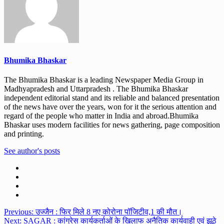
Bhumika Bhaskar
The Bhumika Bhaskar is a leading Newspaper Media Group in
Madhyapradesh and Uttarpradesh . The Bhumika Bhaskar
independent editorial stand and its reliable and balanced presentation
of the news have over the years, won for it the serious attention and
regard of the people who matter in India and abroad.Bhumika
Bhaskar uses modern facilities for news gathering, page composition
and printing.
See author's posts
Post
Previous:
उज्जैन : फिर मिले 8 नए कोरोना पॉजिटीव,1 की मौत।
Next:
SAGAR : कांग्रेस कार्यकर्ताओं के खिलाफ अनैतिक कार्यवाही एवं झूठे