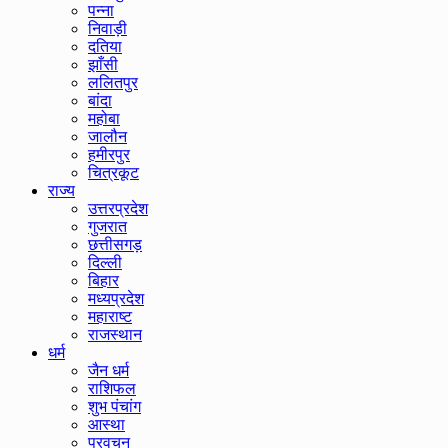
पन्ना
निवाड़ी
दतिया
झाँसी
ललितपुर
बांदा
महोबा
जालौन
हमीरपुर
चित्रकूट
राज्य
उत्तरप्रदेश
गुजरात
छत्तीसगड़
दिल्ली
बिहार
मध्यप्रदेश
महाराष्ट
राजस्थान
धर्म
जैन धर्म
राशिफल
शुभ पंचांग
आस्था
प्रवचन