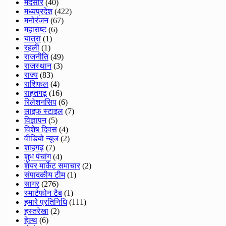
मंदसौर
(40)
मध्यप्रदेश
(422)
मनोरंजन
(67)
महाराष्ट
(6)
यात्रा
(1)
रहली
(1)
राजनीति
(49)
राजस्थान
(3)
राज्य
(83)
राशिफल
(4)
राहतगढ़
(16)
रिलेशनसिप
(6)
लाइफ स्टाइल
(7)
विज्ञापन
(5)
विशेष दिवस
(4)
वीडियो न्यूज
(2)
शाहगढ़
(7)
शुभ पंचांग
(4)
शेयर मार्केट समाचार
(2)
संपादकीय टीम
(1)
सागर
(276)
स्मार्टफोन टैब
(1)
हमारे प्रतिनिधि
(111)
हस्तरेखा
(2)
हेल्थ
(6)