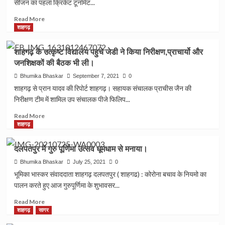
सीजन का पहला क्रिकेट टूर्नामेंट...
स्वागत।
शाहगढ़
विकासखंड
Read
Read More
के
more
शाहगढ़
फसलों
about
को
एसपीएल
शाहगढ़ के उत्कृष्ट विद्यालय पहुचे जेडी ने किया निरीक्षण,प्राचार्यो और
हुए
क्रिकेट
जनशिक्षकों की बैठक भी ली।
नुकसान
टूर्नामेंट
का
हुआ
Bhumika Bhaskar
September 7, 2021
0
निरीक्षण।
शुरू
शाहगढ़ से प्रान यादव की रिपोर्ट शाहगढ़। सहायक संचालक प्राचीस जैन की
,
निरीक्षण टीम में शामिल उप संचालक पीजे फिलिप...
उदघाटन
मैच
Read
Read More
में
more
शाहगढ़
फाइटर
about
क्रिकेट
शाहगढ़
दलपतपुर में गुरु पूर्णिमा उत्सव धूमधाम से मनाया।
क्लब
के
ने
उत्कृष्ट
Bhumika Bhaskar
July 25, 2021
0
एकता
विद्यालय
भूमिका भास्कर संवाददाता शाहगढ़ दलपतपुर ( शाहगढ) : कोरोना बचाव के नियमो का
क्रिकेट
पहुचे
पालन करते हुए आज गुरुपूर्णिमा के शुभावसर...
क्लब
जेडी
को
ने
Read
Read More
9
किया
more
शाहगढ़
सागर
विकेट
निरीक्षण,प्राचार्यो
about