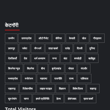
केटगॉरी
उज्जैन
उत्तरप्रदेश
ऑटो गैजेट
कॅरियर
केसली
खेल
गौरझामर
छतरपुर
जबेरा
जैन धर्म
ताज़ा खबरे
दमोह
दिल्ली
दुनिया
देवरीकलाँ
देश
धर्म अध्यात्म
पन्ना
बंडा
बनखेड़ी
बालीबुड
बिजनेस न्यूज़
बिज़नेस
बीना
बुन्देलखंड
भोपाल
मंदसौर
मध्यप्रदेश
मनोरंजन
महाराष्ट
राजनीति
राज्य
राशिफल
राहतगढ़
रिलेशनसिप
लाइफ स्टाइल
विज्ञापन
विशेष दिवस
शाहगढ़
शुभ पंचांग
सागर
हमारे प्रतिनिधि
हेल्थ
होशंगाबाद
ख़ास खबरें
Total Visitors