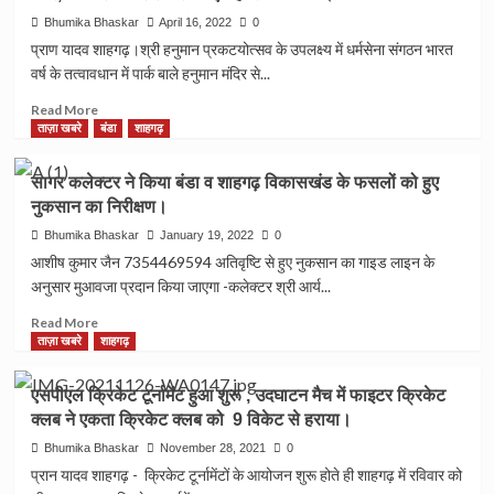
Bhumika Bhaskar
April 16, 2022
0
प्राण यादव शाहगढ़।श्री हनुमान प्रकटयोत्सव के उपलक्ष्य में धर्मसेना संगठन भारत
वर्ष के तत्वावधान में पार्क बाले हनुमान मंदिर से...
Read
Read More
more
ताज़ा खबरे
बंडा
शाहगढ़
about
जय
सागर कलेक्टर ने किया बंडा व शाहगढ़ विकासखंड के फसलों को हुए
हनुमान
नुकसान का निरीक्षण।
ज्ञान
गुण
Bhumika Bhaskar
January 19, 2022
0
सागर
आशीष कुमार जैन 7354469594 अतिवृष्टि से हुए नुकसान का गाइड लाइन के
नाम
अनुसार मुआवजा प्रदान किया जाएगा -कलेक्टर श्री आर्य...
के
जयकारों
Read
Read More
से
more
ताज़ा खबरे
शाहगढ़
गूंजा
about
शाहगढ़
सागर
एसपीएल क्रिकेट टूर्नामेंट हुआ शुरू , उदघाटन मैच में फाइटर क्रिकेट
नगर,बागेश्वर
कलेक्टर
क्लब ने एकता क्रिकेट क्लब को 9 विकेट से हराया।
धाम
ने
सरकार
किया
Bhumika Bhaskar
November 28, 2021
0
का
बंडा
प्रान यादव शाहगढ़ - क्रिकेट टूर्नामेंटों के आयोजन शुरू होते ही शाहगढ़ में रविवार को
ऐतिहासिक
व