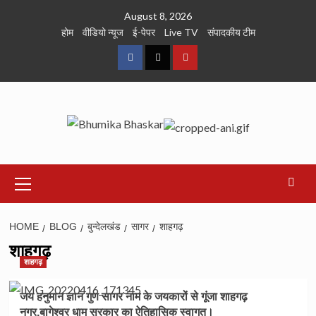
Skip
August 8, 2026
to
होम
वीडियो न्यूज
ई-पेपर
Live TV
संपादकीय टीम
content
Facebook
Twitter
Youtube
Primary
Menu
HOME
BLOG
बुन्देलखंड
सागर
शाहगढ़
शाहगढ़
शाहगढ़
जय हनुमान ज्ञान गुण सागर नाम के जयकारों से गूंजा शाहगढ़
नगर,बागेश्वर धाम सरकार का ऐतिहासिक स्वागत।