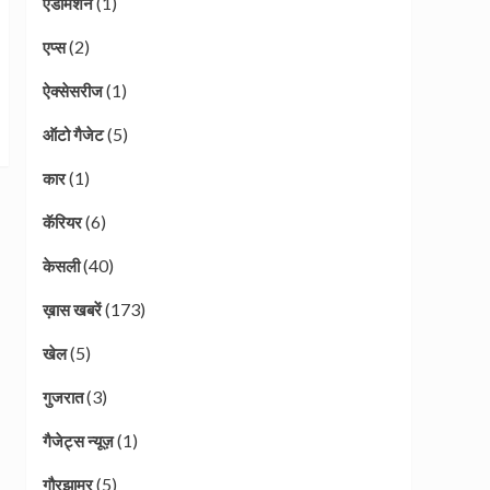
(1)
एडमिशन
(2)
एप्स
(1)
ऐक्सेसरीज
(5)
ऑटो गैजेट
(1)
कार
(6)
कॅरियर
(40)
केसली
(173)
ख़ास खबरें
(5)
खेल
(3)
गुजरात
(1)
गैजेट्स न्यूज़
(5)
गौरझामर