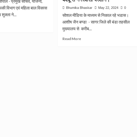
भोपाल - प्रमुख सचिव, योजना,
सर्वस्व
ं
्यिकी विभाग एवं महिला बाल विकास
Bhumika Bhaskar
May 22, 2024
0
समर्पण
शुक्‍ला ने...
के
सोशल मीडिया के माध्यम से निकाल रहे भडास।
00
पर्याय
आशीष जैन बण्डा - सागर जिले की बंडा तहसील
ad
है
मुख्यालय से करीब...
re
विष्णुदत्त
out
शर्मा।
Read
,
Read More
OPAL
more
ुनाव
about
प्रदेश
SORAI
ता
FECTORY
ाएगी
यान
:
ना।
षद
कुआं,
बोरों
ो
में
भी
रिसने
्षा।
लगा
फैक्ट्री
का
रसायन
युक्त
पानी,
चिमनी