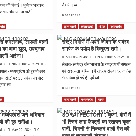
तैयारी। ➡️...
शर्मा की विदाई। भूमिका भास्कर
श भारतीय जनता पार्टी...
Read
Read More
more
ad
about
re
नीति
ख़ास खबरें
ताज़ा खबरे
भोपाल
मध्यप्रदेश
जाने
out
क्यों
पा
रसे कमलनाथ, लाडली बहनों
राष्ट्र निर्माण में अपने जीवन के सर्वस्व
बनेगे
े का वादा झूठा, उपचुनाव
समर्पण के पर्याय है विष्णुदत्त शर्मा।
सागर
ेश
जिले
िखाएगी आईना।
ठन
Bhumika Bhaskar
November 3, 2024
0
से
ंत्री
लेखक-सत्येंद्र जैन भाजपा के राष्ट्रव्यापी संगठन
skar
November 3, 2024
0
दो
पर्व सदस्यता अभियान में सदस्य संख्या दस करोड़
ोपाल - मध्यप्रदेश की बुधनी और
भाजपा
त्व
से अधिक हो गई है।पूर्व की...
जिला
भा सीटों पर 13 नवंबर को वोट
अध्यक्ष
ुनाव को...
ाव,
Read
Read More
?
नंद
more
ad
about
re
ाल
ख़ास खबरें
मध्यप्रदेश
सागर
राष्ट्र
out
ाई।
निर्माण
पा
ध्यप्रदेश जन अभियान
SORAI FECTORY : कुआं, बोरों में
में
यो की हुई समीक्षा।
भी रिसने लगा फैक्ट्री का रसायन युक्त
अपने
े
जीवन
लनाथ,
पानी, चिमनी से निकलने वाली गैस की
skar
May 22, 2024
0
के
ली
बदबू से नगरवासी परेशान।