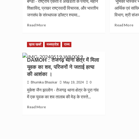
बण्डा - राष्ट्रीय एकता व अखंडता के पर्याय, महान
भूमिका भास्कर 
हुआ
बहनो
शिक्षाविद, प्रखर राष्ट्रवादी विचारक, और भारतीय
आर्थिक एवं सांख
कि
को
हड़कंप
जनसंघ के संस्थापक डॉक्टर श्यामा...
विभाग, श्री संजय 
30
मच
देने
Read
Re
Read More
Read More
गया…?
का
more
mo
वादा
about
ab
झूठा
डॉक्टर
BH
ख़ास खबरें
मध्यप्रदेश
राज्य
उपच
मुखर्जी
:
में
के
मध्य
जन
DAMOH : तेजगढ़ थाना क्षेत्र में मिला
पदचिन्हों
जन
दिख
पर
अभि
युवक का शव, परिजनों ने जताई हत्या
आई
चलने
परि
की आशंका ।
का
के
Bhumika Bhaskar
May 19, 2024
0
आह्वान।
कार्य
की
मुकेश जैन झालोन - तेजगढ़ थाना क्षेत्र के पुरा गांव
हुई
में एक युवक का शव तालाब की मेड़ के रास्ते...
समीक
Read
Read More
more
about
DAMOH
:
तेजगढ़