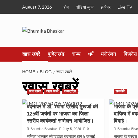
Skip
August 7, 2026
होम
वीडियो न्यूज
ई-पेपर
Live TV
to
content
ख़ास खबरें
बुन्देलखंड
राज्य
धर्म
मनोरंजन
बिज़नेस
HOME
BLOG
ख़ास खबरें
ख़ास खबरें
ख़ास खबरें
ताज़ा खबरे
मध्यप्रदेश
राजनीति
बदनावर में डॉ. श्यामा प्रसाद मुखर्जी की
भाजपा के प्र
125वीं जयंती पर भाजपा का जिला
दायित्व में ब
स्तरीय कार्यकर्ता सम्मेलन आयोजित।
विदाई।
Bhumika Bhaskar
July 5, 2026
0
Bhumika Bha
भूमिका भास्कर संवाददाता बदनावर,धार 5 जुलाई।
भाजपा के प्रदेश 