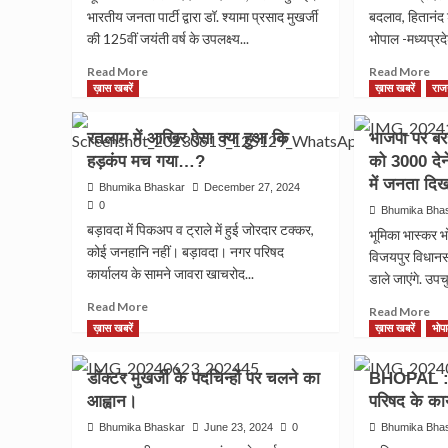
भारतीय जनता पार्टी द्वारा डॉ. श्यामा प्रसाद मुखर्जी
बदलाव, हितानंद 
की 125वीं जयंती वर्ष के उपलक्ष्य...
भोपाल -मध्यप्रदे
Read
Re
Read More
Read More
more
mo
ख़ास खबरें
ख़ास खबरें
राज
about
ab
बदनावर
भाज
रतलाम में आखिर ऐसा क्या हुआ कि
भाजपा पर ब
में
के
हड़कंप मच गया…?
को 3000 देन
डॉ.
प्रद
श्यामा
में जनता द
संग
Bhumika Bhaskar
December 27, 2024
प्रसाद
महाम
0
Bhumika Bha
मुखर्जी
के
बड़ावदा में पिकअप व ट्राले में हुई जोरदार टक्कर,
भूमिका भास्कर भ
की
दायि
कोई जनहानि नहीं। बड़ावदा। नगर परिषद
विजयपुर विधानस
125वीं
में
कार्यालय के सामने जावरा खाचरोद...
जयंती
डाले जाएंगे. उपच
बदल
पर
हिता
Read
Read More
Re
Read More
भाजपा
शर्मा
more
mo
ख़ास खबरें
ख़ास खबरें
भोप
का
की
about
ab
जिला
विद
रतलाम
भाज
स्तरीय
डॉक्टर मुखर्जी के पदचिन्हों पर चलने का
BHOPAL : म
में
पर
कार्यकर्ता
आखिर
आह्वान।
परिषद के कार्
बरस
सम्मेलन
ऐसा
कम
Bhumika Bhaskar
June 23, 2024
0
Bhumika Bha
आयोजित।
क्या
लाड